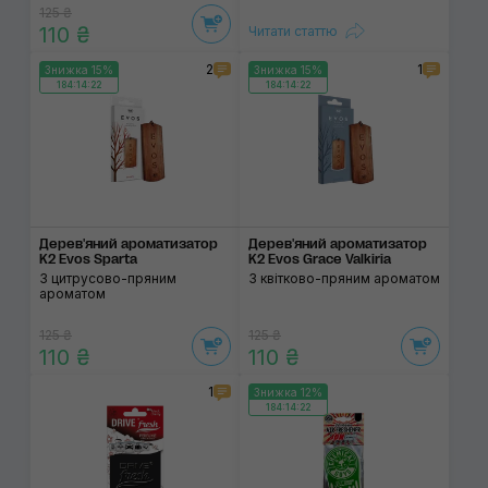
125 ₴
110 ₴
Читати статтю
2
1
Знижка 15%
Знижка 15%
184:14:22
184:14:22
Дерев'яний ароматизатор
Дерев'яний ароматизатор
K2 Evos Sparta
K2 Evos Grace Valkiria
З цитрусово-пряним
З квітково-пряним ароматом
ароматом
125 ₴
125 ₴
110 ₴
110 ₴
1
Знижка 12%
184:14:22