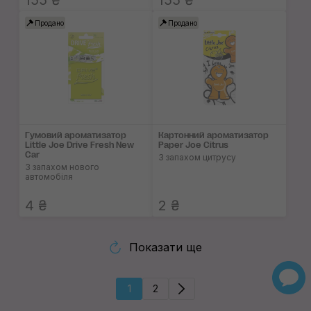
155 ₴
155 ₴
Продано
Продано
Гумовий ароматизатор
Картонний ароматизатор
Little Joe Drive Fresh New
Paper Joe Citrus
Car
З запахом цитрусу
З запахом нового
автомобіля
4 ₴
2 ₴
Показати ще
1
2