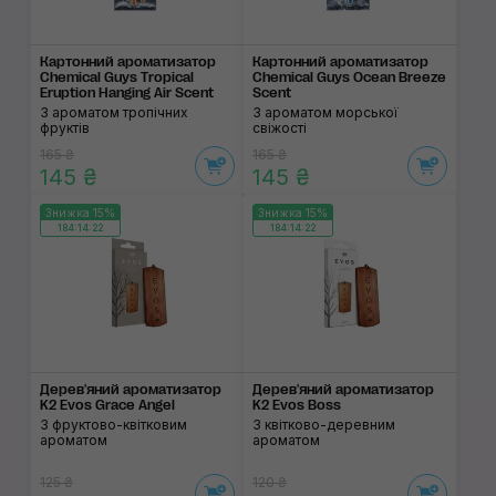
Картонний арома­тизатор
Картонний арома­тизатор
Chemical Guys Tropical
Chemical Guys Ocean Breeze
Eruption Hanging Air Scent
Scent
З ароматом тропічних
З ароматом морської
фруктів
свіжості
165 ₴
165 ₴
145 ₴
145 ₴
Знижка 15%
Знижка 15%
184:14:22
184:14:22
Дерев'яний ароматизатор
Дерев'яний ароматизатор
K2 Evos Grace Angel
K2 Evos Boss
З фруктово-квітковим
З квітково-деревним
ароматом
ароматом
125 ₴
120 ₴