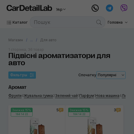
Укр
Каталог
Головна
Магазин
...
Для авто
1 сторінка, 36 товар
Підвісні ароматизатори для
авто
Фильтры
Спочатку
Популярні
Аромат
Фрукти
4
Жувальна гумка
2
Зелений чай
1
Парфум
1
Нова машина
4
Лимон
5
3
Знижка 15%
Знижка 15%
184:14:22
184:14:22