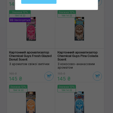
145 ₴
145 ₴
Знижка 12%
Знижка 12%
184:14:22
184:14:22
Закінчується
Картонний арома­тизатор
Картонний арома­тизатор
Chemical Guys Fresh Glazed
Chemical Guys Pina Colada
Donut Scent
Scent
З ароматом свіжої випічки
З кокосово-ананасовим
ароматом
165 ₴
165 ₴
145 ₴
145 ₴
Знижка 12%
Знижка 12%
184:14:22
184:14:22