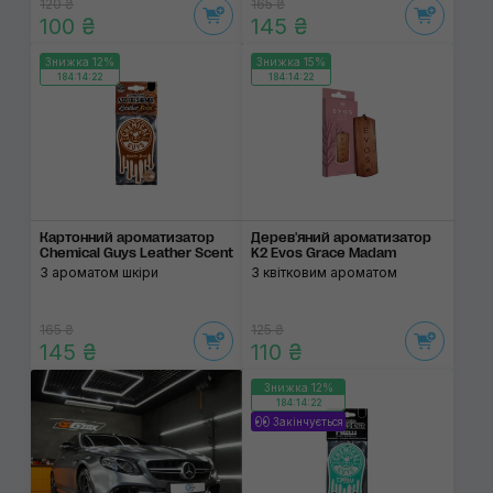
120 ₴
165 ₴
100 ₴
145 ₴
Знижка 12%
Знижка 15%
184:14:22
184:14:22
Картонний арома­тизатор
Дерев'яний ароматизатор
Chemical Guys Leather Scent
K2 Evos Grace Madam
З ароматом шкіри
З квітковим ароматом
165 ₴
125 ₴
145 ₴
110 ₴
Знижка 12%
184:14:22
Закінчується