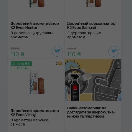
Дерев'яний ароматизатор
Дерев'яний ароматизатор
K2 Evos Hunter
K2 Evos Samurai
З деревно-цитрусовим
З деревно-пряним
ароматом
ароматом
125 ₴
125 ₴
110 ₴
110 ₴
2
Знижка 15%
184:14:22
Салон автомобіля: як
Дерев'яний ароматизатор
догляда­ти за шкі­рою, тка­
K2 Evos Viking
ни­ною та пла­сти­ком
З ароматом морської
свіжості