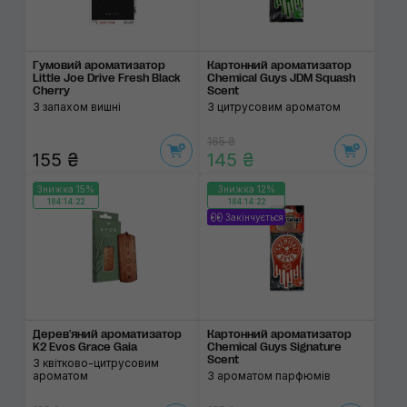
Гумовий ароматизатор
Картонний арома­тизатор
Little Joe Drive Fresh Black
Chemical Guys JDM Squash
Cherry
Scent
З запахом вишні
З цитрусовим ароматом
165 ₴
155 ₴
145 ₴
Знижка 15%
Знижка 12%
184:14:22
184:14:22
Закінчується
Дерев'яний ароматизатор
Картонний арома­тизатор
K2 Evos Grace Gaia
Chemical Guys Signature
Scent
З квітково-цитрусовим
ароматом
З ароматом парфюмів