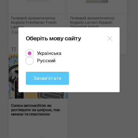
Гелевий ароматизатор
Гелевий ароматизатор
Kogado Freshener Fresh
Kogado Lemon Squash
Lemon
Flavoring Agent
З запахом свіжого лимона
З запахом свіжого лимона
Оберіть мову сайту
11 ₴
11 ₴
Українська
Русский
Запамʼятати
Салон автомобіля: як
догляда­ти за шкі­рою, тка­
ни­ною та пла­сти­ком