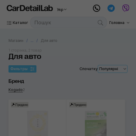
Укр
Каталог
Головна
Магазин
...
Для авто
1 сторінка, 2 товар
Для авто
Фильтры
Спочатку
Популярні
Бренд
Kogado
2
Продано
Продано