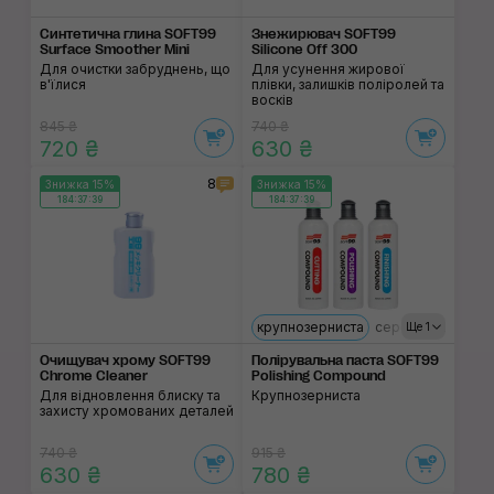
Синтетична глина SOFT99
Знежирювач SOFT99
Surface Smoother Mini
Silicone Off 300
Для очистки забруднень, що
Для усунення жирової
в'їлися
плівки, залишків поліролей та
восків
845 ₴
740 ₴
720 ₴
630 ₴
8
Знижка 15%
Знижка 15%
184:37:38
184:37:38
крупнозерниста
середньоабрази
Ще 1
Очищувач хрому SOFT99
Полірувальна паста SOFT99
Chrome Cleaner
Polishing Compound
Для відновлення блиску та
Крупнозерниста
захисту хромованих деталей
740 ₴
915 ₴
630 ₴
780 ₴