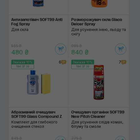
Антизапотівач SOFT99 Anti
Розморожувач скла Glaco
Fog Spray
Deicer Spray
Для скла
Для усунення інею, льоду та
снігу
565 ₴
985 ₴
480 ₴
840 ₴
6
7
Знижка 15%
Знижка 15%
184:37:38
184:37:38
Абразивний очищувач
Очищувач органіки SOFT99
SOFT99 Glass Compound Z
New Pitch Cleaner
Комплект для глибокого
Для усунення слідів комах,
очищення стекол
бітуму та смоли
845 ₴
775 ₴