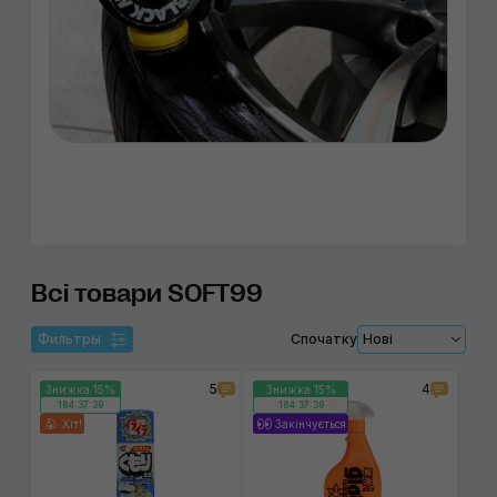
Всі товари SOFT99
Фильтры
Спочатку
Нові
5
4
Знижка 15%
Знижка 15%
184:37:38
184:37:38
Хіт!
Закінчується