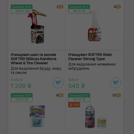
2
4
Знижка 15%
Знижка 15%
184:37:38
184:37:38
Очищувач шин та дисків
Очищувач SOFT99 Stain
SOFT99 DiGloss Kamitoré
Cleaner Strong Type
Wheel & Tire Cleaner
Для видалення незмивних
Для видалення бруду, жиру
забруднень
та смоли
1 410 ₴
635 ₴
1 200 ₴
540 ₴
8
10
Знижка 15%
Знижка 15%
184:37:38
184:37:38
Хіт!