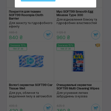
Покриття для тканин
Мус SOFT99 Smooth Egg
SOFT99 Roompia Cloth
Mousse Type 300
Barrier
Для відновлення блиску та
Для захисту та гідрофобного
гідрофобних властивостей
ефекту
985 ₴
1 125 ₴
840 ₴
960 ₴
1
Знижка 15%
Знижка 15%
184:37:38
184:37:38
Вологі серветки SOFT99 Car
Очищувальні серветки
Tissue Wet
SOFT99 Multi Cleaning Wipes
Для рук, обличчя та
Для усунення легких
видалення пилу в автомобілі
забруднень із кузова
495 ₴
425 ₴
420 ₴
360 ₴