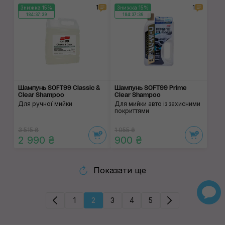
1
1
Знижка 15%
Знижка 15%
184:37:38
184:37:38
Шампунь SOFT99 Classic &
Шампунь SOFT99 Prime
Clear Shampoo
Clear Shampoo
Для ручної мийки
Для мийки авто із захисними
покриттями
3 515 ₴
1 055 ₴
2 990 ₴
900 ₴
Показати ще
1
2
3
4
5