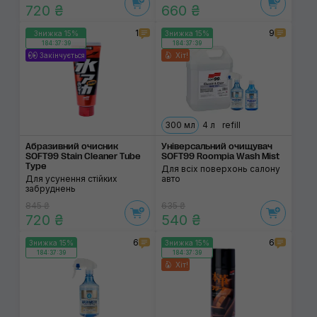
720 ₴
660 ₴
1
9
Знижка 15%
Знижка 15%
184:37:38
184:37:38
Закінчується
Хіт!
300 мл
4 л
refill
Абразивний очисник
Універсальний очищувач
SOFT99 Stain Cleaner Tube
SOFT99 Roompia Wash Mist
Type
Для всіх поверхонь салону
Для усунення стійких
авто
забруднень
845 ₴
635 ₴
720 ₴
540 ₴
6
6
Знижка 15%
Знижка 15%
184:37:38
184:37:38
Хіт!