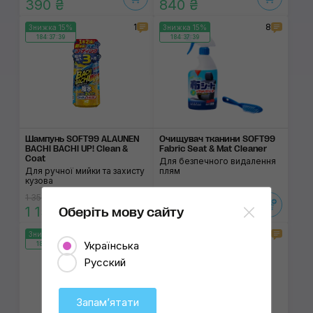
390 ₴
840 ₴
1
8
Знижка 15%
Знижка 15%
184:37:38
184:37:38
Шампунь SOFT99 ALAUNEN
Очищувач тканини SOFT99
BACHI BACHI UP! Clean &
Fabric Seat & Mat Cleaner
Coat
Для безпечного видалення
Для ручної мийки та захисту
плям
кузова
1 350 ₴
985 ₴
1 150 ₴
840 ₴
Оберіть мову сайту
3
1
Знижка 15%
Знижка 15%
Українська
184:37:38
184:37:38
Закінчується
Русский
Запамʼятати