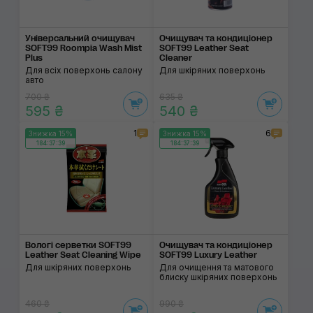
Універсальний очищу­вач
Очищувач та кондиці­онер
SOFT99 Roompia Wash Mist
SOFT99 Leather Seat
Plus
Cleaner
Для всіх поверхонь салону
Для шкіряних поверхонь
авто
700 ₴
635 ₴
595 ₴
540 ₴
1
6
Знижка 15%
Знижка 15%
184:37:38
184:37:38
Вологі серветки SOFT99
Очищувач та кондиці­онер
Leather Seat Cleaning Wipe
SOFT99 Luxury Leather
Для шкіряних поверхонь
Для очищення та матового
блиску шкіряних поверхонь
460 ₴
990 ₴