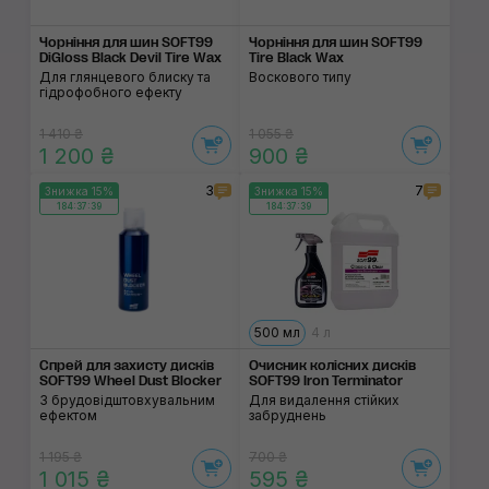
Чорніння для шин SOFT99
Чорніння для шин SOFT99
DiGloss Black Devil Tire Wax
Tire Black Wax
Для глянцевого блиску та
Воскового типу
гідрофобного ефекту
1 410 ₴
1 055 ₴
1 200 ₴
900 ₴
3
7
Знижка 15%
Знижка 15%
184:37:38
184:37:38
500 мл
4 л
Спрей для захисту дисків
Очисник колісних дисків
SOFT99 Wheel Dust Blocker
SOFT99 Iron Terminator
З брудовідштовхувальним
Для видалення стійких
ефектом
забруднень
1 195 ₴
700 ₴
1 015 ₴
595 ₴