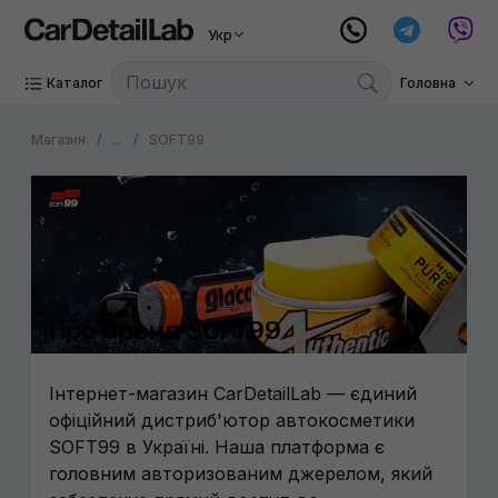
Укр
Каталог
Головна
Магазин
...
SOFT99
Про бренд SOFT99
Інтернет-магазин CarDetailLab — єдиний
офіційний дистриб'ютор автокосметики
SOFT99 в Україні. Наша платформа є
головним авторизованим джерелом, який