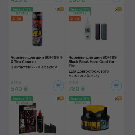
10
5
Знижка 15%
Знижка 15%
184:37:38
184:37:38
Хіт!
Хіт!
Чорніння для шин SOFT99 4-
Чорніння для шин SOFT99
X Tire Cleaner
Black Black Hard Coat for
Tire
З антистатичним ефектом
Для довгострокового
матового блиску
635 ₴
915 ₴
540 ₴
780 ₴
6
5
Знижка 15%
Знижка 15%
184:37:38
184:37:38