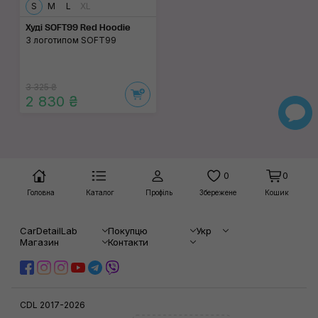
S
M
L
XL
Худі SOFT99 Red Hoodie
З логотипом SOFT99
3 325 ₴
2 830 ₴
0
0
Головна
Каталог
Профіль
Збережене
Кошик
CarDetailLab
Покупцю
Укр
Магазин
Контакти
CDL 2017-2026