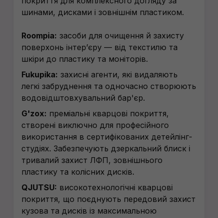
покриття для комплексного догляду за
шинами, дисками і зовнішнім пластиком.
Roompia:
засоби для очищення й захисту
поверхонь інтерʼєру — від текстилю та
шкіри до пластику та моніторів.
Fukupika:
захисні агенти, які видаляють
легкі забруднення та одночасно створюють
водовідштовхувальний бар'єр.
G'zox:
преміальні кварцові покриття,
створені виключно для професійного
використання в сертифікованих детейлінг-
студіях. Забезпечують дзеркальний блиск і
тривалий захист ЛФП, зовнішнього
пластику та колісних дисків.
QJUTSU:
високотехнологічні кварцові
покриття, що поєднують передовий захист
кузова та дисків із максимальною