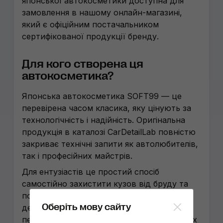
японської автокосметики доступна для
замовлення в нашому онлайн-магазині,
який є офіційним постачальником
сертифікованої продукції бренду.
Для кого створена ця
автокосметика?
Японська автокосметика SOFT99 — це
перевірена часом класика, яку цінують за
технологічність і надійність. Оригінальна
продукція в каталозі CarDetailLab повністю
закриває технічні запити як автолюбителів,
так і професійних майстрів.
Для ентузіастів це простий спосіб
самостійно захистити кузов від бруду та
покращити видимість у дощ, а для
Оберіть мову сайту
детейлінг-студій — засоби з
передбачуваним результатом на будь-яких