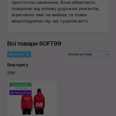
простотою нанесення. Вони вберігають
поверхню від впливу дорожніх реагентів,
агресивної хімії на мийках та появи
мікроподряпин під час сушіння авто.
Всі товари SOFT99
Фильтры
Спочатку
Нові
Вид одягу
Худи
4
Знижка 15%
169:32:46
Закінчується