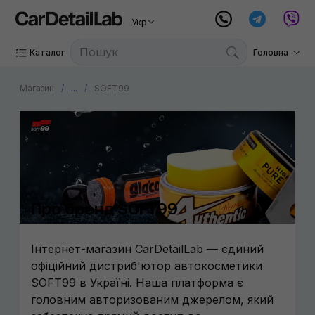
Укр
Каталог
Головна
Магазин
...
SOFT99
Про бренд SOFT99
Інтернет-магазин CarDetailLab — єдиний
офіційний дистриб'ютор автокосметики
SOFT99 в Україні. Наша платформа є
головним авторизованим джерелом, який