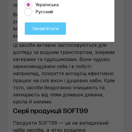
Українська
поверхнях авто.
Русский
Варто зазначити, що завдяки своїй
універсальності та високим захисним
властивостям, продукція SOFT99 давно
Запамʼятати
вийшла за межі автомобільної ніші.
Ці засоби активно застосовуються для
догляду за водним транспортом, зокрема
катерами та гідроциклами. Вони чудово
зарекомендували себе і в побуті:
наприклад, покриття антидощ ефективно
працює на склі вікон і душових кабін. Крім
того, засоби бездоганно очищають та
захищають від плям домашні дивани,
крісла й килими.
Серії продукції SOFT99
Продукти SOFT99 — це не випадковий
набір засобів, а чітко розділені