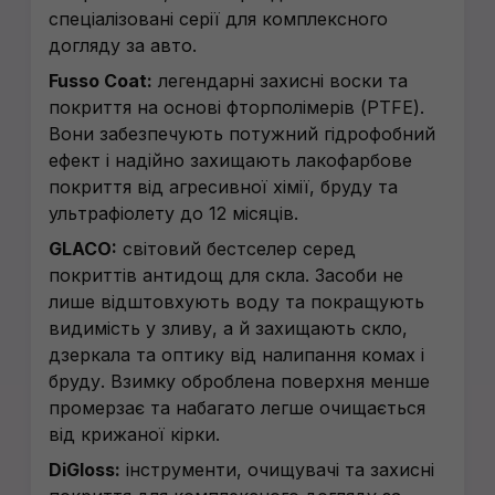
спеціалізовані серії для комплексного
догляду за авто.
Fusso Coat:
легендарні захисні воски та
покриття на основі фторполімерів (PTFE).
Вони забезпечують потужний гідрофобний
ефект і надійно захищають лакофарбове
покриття від агресивної хімії, бруду та
ультрафіолету до 12 місяців.
GLACO:
світовий бестселер серед
покриттів антидощ для скла. Засоби не
лише відштовхують воду та покращують
видимість у зливу, а й захищають скло,
дзеркала та оптику від налипання комах і
бруду. Взимку оброблена поверхня менше
промерзає та набагато легше очищається
від крижаної кірки.
DiGloss:
інструменти, очищувачі та захисні