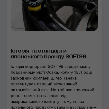
Історія та стандарти
японського бренду SOFT99
Історія корпорації SOFT99 зародилася у
повоєнному місті Осака, коли у 1951 році
засновник компанії Шігео Танака
презентував перший вітчизняний
автомобільний віск. На той час японський
ринок повністю залежав від
американського імпорту, тому поява
локального продукту стала індустріальним