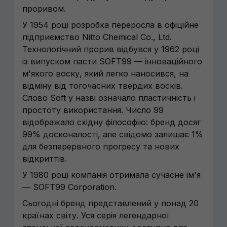
проривом.
У 1954 році розробка переросла в офіційне
підприємство Nitto Chemical Co., Ltd.
Технологічний прорив відбувся у 1962 році
із випуском пасти SOFT99 — інноваційного
м'якого воску, який легко наносився, на
відміну від тогочасних твердих восків.
Слово Soft у назві означало пластичність і
простоту використання. Число 99
відображало східну філософію: бренд досяг
99% досконалості, але свідомо залишає 1%
для безперервного прогресу та нових
відкриттів.
У 1980 році компанія отримала сучасне ім'я
— SOFT99 Corporation.
Сьогодні бренд представлений у понад 20
країнах світу. Уся серія легендарної