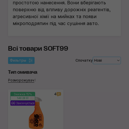
простотою нанесення. Вони вберігають
поверхню від впливу дорожніх реагентів,
агресивної хімії на мийках та появи
мікроподряпин під час сушіння авто.
Всі товари SOFT99
Фильтры
Спочатку
Нові
Тип омивача
Розморожувач
1
4
Знижка 15%
140:28:51
Закінчується