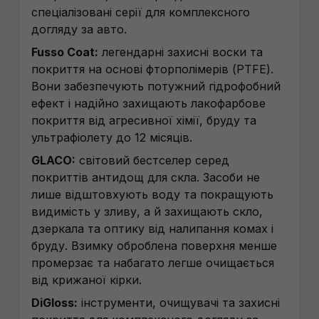
спеціалізовані серії для комплексного
догляду за авто.
Fusso Coat:
легендарні захисні воски та
покриття на основі фторполімерів (PTFE).
Вони забезпечують потужний гідрофобний
ефект і надійно захищають лакофарбове
покриття від агресивної хімії, бруду та
ультрафіолету до 12 місяців.
GLACO:
світовий бестселер серед
покриттів антидощ для скла. Засоби не
лише відштовхують воду та покращують
видимість у зливу, а й захищають скло,
дзеркала та оптику від налипання комах і
бруду. Взимку оброблена поверхня менше
промерзає та набагато легше очищається
від крижаної кірки.
DiGloss:
інструменти, очищувачі та захисні