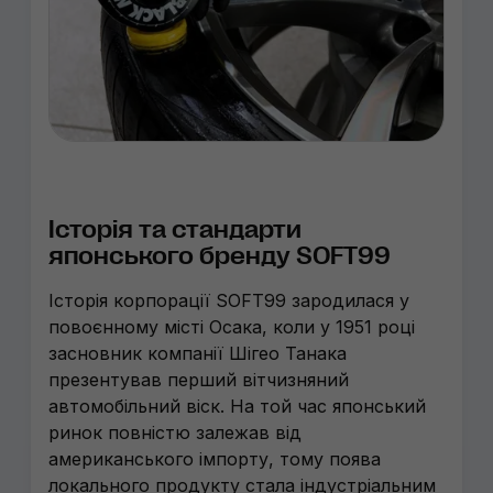
Історія та стандарти
японського бренду SOFT99
Історія корпорації SOFT99 зародилася у
повоєнному місті Осака, коли у 1951 році
засновник компанії Шігео Танака
презентував перший вітчизняний
автомобільний віск. На той час японський
ринок повністю залежав від
американського імпорту, тому поява
локального продукту стала індустріальним