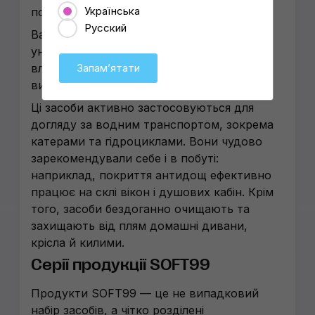
Українська
поверхнях авто.
Русский
Варто зазначити, що завдяки своїй
універсальності та високим захисним
властивостям, продукція SOFT99 давно
Запамʼятати
вийшла за межі автомобільної ніші.
Ці засоби активно застосовуються для
догляду за водним транспортом, зокрема
катерами та гідроциклами. Вони чудово
зарекомендували себе і в побуті:
наприклад, покриття антидощ ефективно
працює на склі вікон і душових кабін. Крім
того, засоби бездоганно очищають та
захищають від плям домашні дивани,
крісла й килими.
Серії продукції SOFT99
Продукти SOFT99 — це не випадковий
набір засобів, а чітко розділені