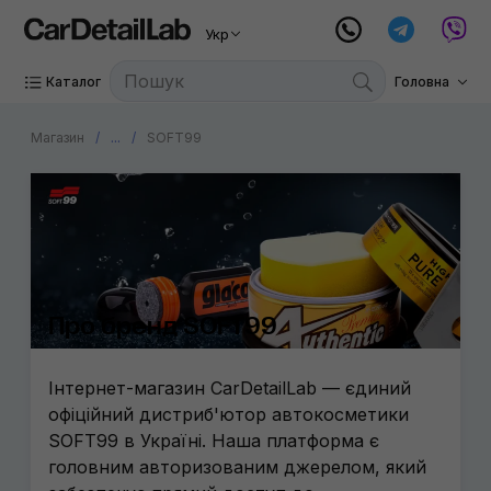
Укр
Каталог
Головна
Магазин
...
SOFT99
Про бренд SOFT99
Інтернет-магазин CarDetailLab — єдиний
офіційний дистриб'ютор автокосметики
SOFT99 в Україні. Наша платформа є
головним авторизованим джерелом, який