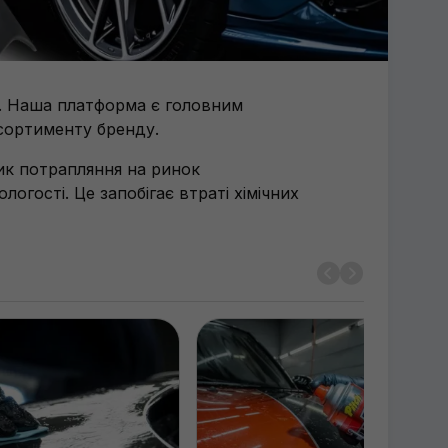
і. Наша платформа є головним
асортименту бренду.
ик потрапляння на ринок
огості. Це запобігає втраті хімічних