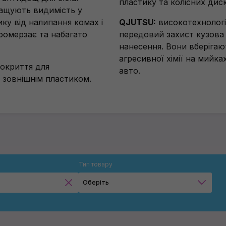
пластику та колісних диск
ащують видимість у
ику від налипання комах і
QJUTSU:
високотехнологі
ромерзає та набагато
передовий захист кузова
нанесення. Вони вберігаю
агресивної хімії на мийка
покриття для
авто.
 зовнішнім пластиком.
Тип товару
Оберіть
Очисники