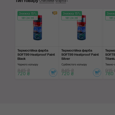
Тип товару
Очисники
1
Фарба
4
1
Знижка 15%
Знижка 15%
Зниж
181:24:37
181:24:37
181:
Термостійка фарба
Термостійка фарба
Термо
SOFT99 Heatproof Paint
SOFT99 Heatproof Paint
SOFT9
Black
Silver
Titani
Чорного кольору
Сріблястого кольору
Темно-с
845 ₴
845 ₴
915 
720 ₴
720 ₴
780