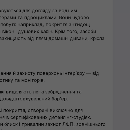
овуються для догляду за водним
терами та гідроциклами. Вони чудово
 побуті: наприклад, покриття антидощ
вікон і душових кабін. Крім того, засоби
захищають від плям домашні дивани, крісла
ення й захисту поверхонь інтерʼєру — від
стику та моніторів.
які видаляють легкі забруднення та
довідштовхувальний бар'єр.
і покриття, створені виключно для
я в сертифікованих детейлінг-студіях.
й блиск і тривалий захист ЛФП, зовнішнього