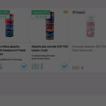
Фарба
1
ка 15%
Знижка 15%
Продано
Застосувати
24:37
181:24:37
стійка фарба
Фарба від сколів SOFT99
Очисник фарби SOFT9
9 Heatproof Paint
Under Coat
Paint Remover
um
З амортизаційними
властивостями
ріблястого кольору
₴
985 ₴
 ₴
840 ₴
565 ₴