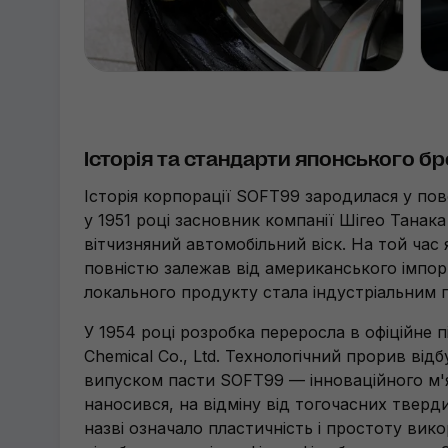
Історія та стандарти японського б
Історія корпорації SOFT99 зародилася у пов
у 1951 році засновник компанії Шігео Тана
вітчизняний автомобільний віск. На той час
повністю залежав від американського імпор
локального продукту стала індустріальним
У 1954 році розробка переросла в офіційне п
Chemical Co., Ltd. Технологічний прорив відбу
випуском пасти SOFT99 — інноваційного м'я
наносився, на відміну від тогочасних тверди
назві означало пластичність і простоту вик