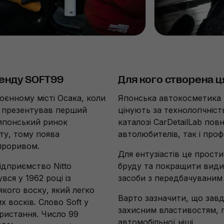
ренду SOFT99
Для кого створена 
оєнному місті Осака, коли
Японська автокосметика 
ка презентував перший
цінують за технологічність
 японський ринок
каталозі CarDetailLab пов
ту, тому поява
автолюбителів, так і про
 проривом.
Для ентузіастів це прости
ідприємство Nitto
бруду та покращити видим
вся у 1962 році із
засоби з передбачуваним
кого воску, який легко
Варто зазначити, що завд
х восків. Слово Soft у
захисним властивостям, 
ористання. Число 99
автомобільної ніші.