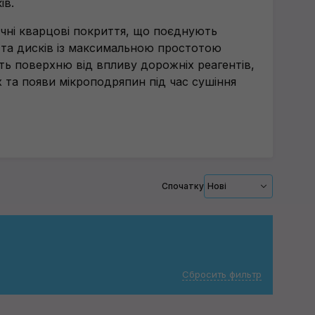
ів.
чні кварцові покриття, що поєднують
 та дисків із максимальною простотою
ть поверхню від впливу дорожніх реагентів,
х та появи мікроподряпин під час сушіння
Спочатку
Нові
Сбросить фильтр