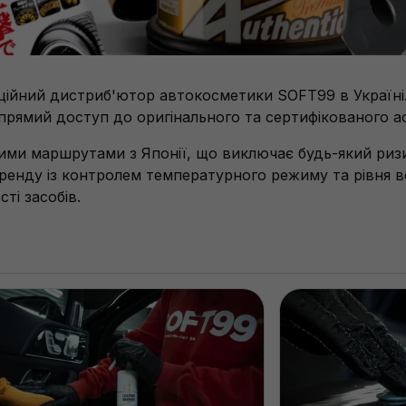
іційний дистриб'ютор автокосметики SOFT99 в Україн
прямий доступ до оригінального та сертифікованого 
ими маршрутами з Японії, що виключає будь-який риз
бренду із контролем температурного режиму та рівня вол
ті засобів.