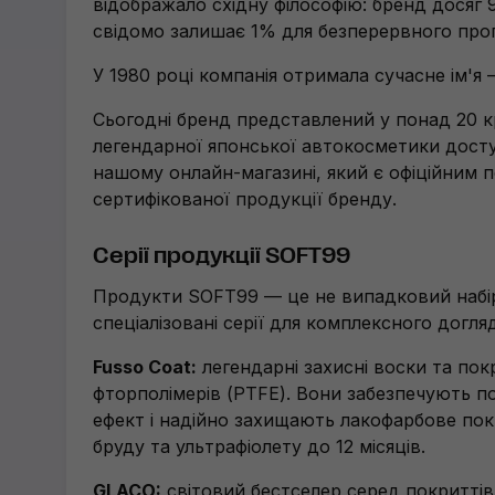
відображало східну філософію: бренд досяг 
свідомо залишає 1% для безперервного прог
У 1980 році компанія отримала сучасне ім'я
Сьогодні бренд представлений у понад 20 кра
легендарної японської автокосметики дост
нашому онлайн-магазині, який є офіційним 
сертифікованої продукції бренду.
Серії продукції SOFT99
Продукти SOFT99 — це не випадковий набір з
спеціалізовані серії для комплексного догляд
Fusso Coat:
легендарні захисні воски та пок
фторполімерів (PTFE). Вони забезпечують 
ефект і надійно захищають лакофарбове покри
бруду та ультрафіолету до 12 місяців.
GLACO:
світовий бестселер серед покриттів