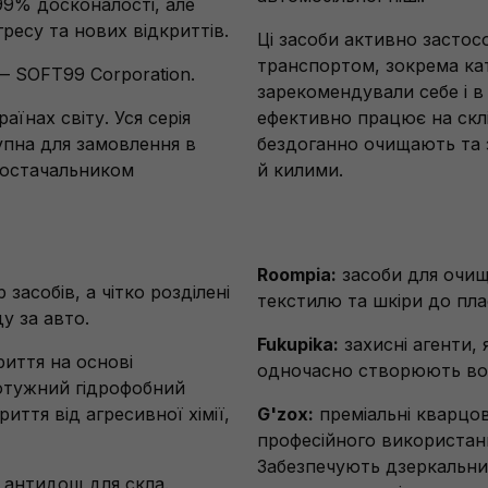
99% досконалості, але
ресу та нових відкриттів.
Ці засоби активно застос
транспортом, зокрема ка
 — SOFT99 Corporation.
зарекомендували себе і в
їнах світу. Уся серія
ефективно працює на склі 
упна для замовлення в
бездоганно очищають та 
постачальником
й килими.
Roompia:
засоби для очищ
асобів, а чітко розділені
текстилю та шкіри до пла
у за авто.
Fukupika:
захисні агенти, 
риття на основі
одночасно створюють во
потужний гідрофобний
ття від агресивної хімії,
G'zox:
преміальні кварцов
професійного використанн
Забезпечують дзеркальни
 антидощ для скла.