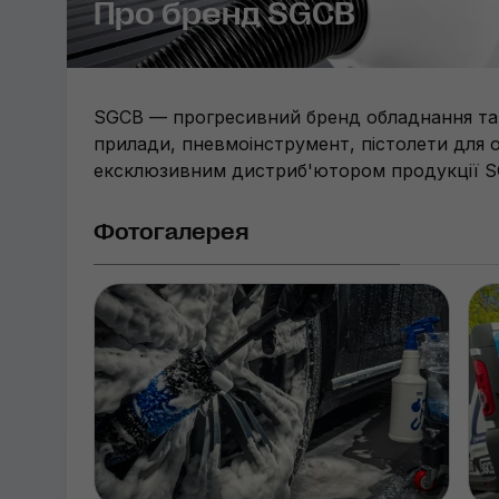
Про бренд SGCB
SGCB — прогресивний бренд обладнання та а
прилади, пневмоінструмент, пістолети для о
ексклюзивним дистриб'ютором продукції SG
Фотогалерея