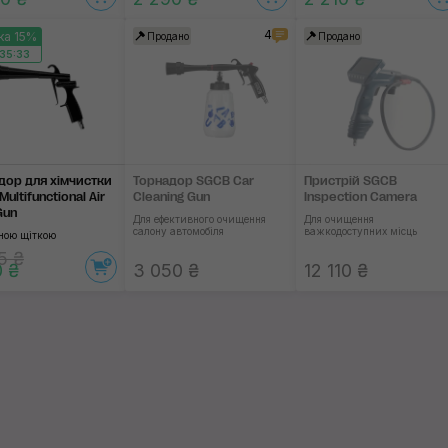
4
ка 15%
Продано
Продано
35:32
дор для хімчистки
Торнадор SGCB Car
Пристрій SGCB
ultifunctional Air
Cleaning Gun
Inspection Camera
Gun
Для ефективного очищення
Для очищення
салону автомобіля
важкодоступних місць
мною щіткою
5 ₴
0 ₴
3 050 ₴
12 110 ₴