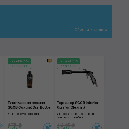
Сбросить фильтр
1
Знижка 15%
Знижка 15%
200:35:32
200:35:32
Пластмасова пляшка
Торнадор SGCB Interior
SGCB Coating Gun Bottle
Gun for Cleaning
Для пневомопістолета
Для ефективного очищення
салону автомобіля
675 ₴
1 345 ₴
570 ₴
1 140 ₴