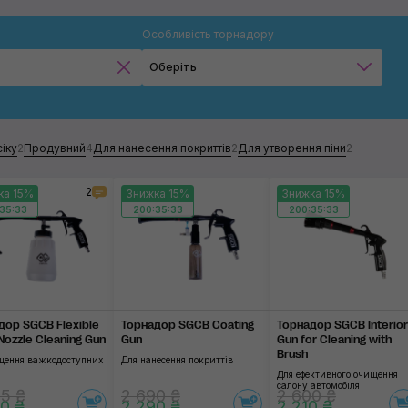
Особливість торнадору
Оберіть
Класичний
Для моторного відсіку
іку
2
Продувний
4
Для нанесення покриттів
2
Для утворення піни
2
Продувний
2
ка 15%
Знижка 15%
Знижка 15%
35:32
200:35:32
200:35:32
Для нанесення покриттів
Для утворення піни
Застосувати
дор SGCB Flexible
Торнадор SGCB Coating
Торнадор SGCB Interior
Nozzle Cleaning Gun
Gun
Gun for Cleaning with
Brush
щення важкодоступних
Для нанесення покриттів
Для ефективного очищення
салону автомобіля
5 ₴
2 690 ₴
2 600 ₴
0 ₴
2 290 ₴
2 210 ₴