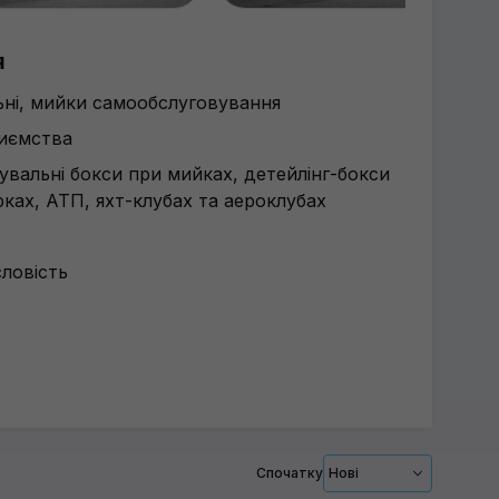
я
льні, мийки самообслуговування
риємства
рувальні бокси при мийках, детейлінг-бокси
ках, АТП, яхт-клубах та аероклубах
ловість
Спочатку
Нові