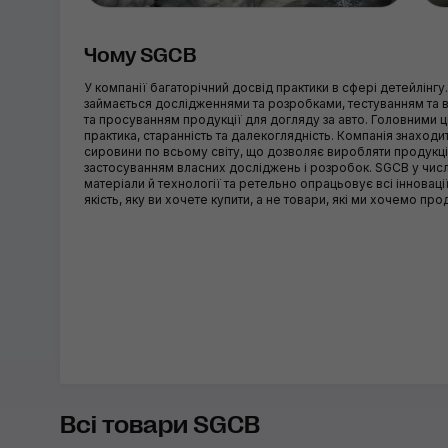
Чому SGCB
У компанії багаторічний досвід практики в сфері детейлінгу
займається дослідженнями та розробками, тестуванням та
та просуванням продукції для догляду за авто. Головними 
практика, старанність та далекоглядність. Компанія знаход
сировини по всьому світу, що дозволяє виробляти продукцію
застосуванням власних досліджень і розробок. SGCB у числ
матеріали й технології та ретельно опрацьовує всі інновац
якість, яку ви хочете купити, а не товари, які ми хочемо про
Всі товари SGCB