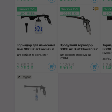
2
Знижка 15%
Знижка 15%
Зниж
200:35:32
200:35:32
200:
Торнадор для нане­сення
Продувний торнадор
Торна
піни SGCB Car Foam Gun
SGCB Air Dust Blower Gun
SGCB M
Blow 
Для мийки та хімчистки
Для безконтактної сушки
кузова
Зі зйо
2 690 ₴
1 120 ₴
1 34
2 290 ₴
950 ₴
1 14
Продано