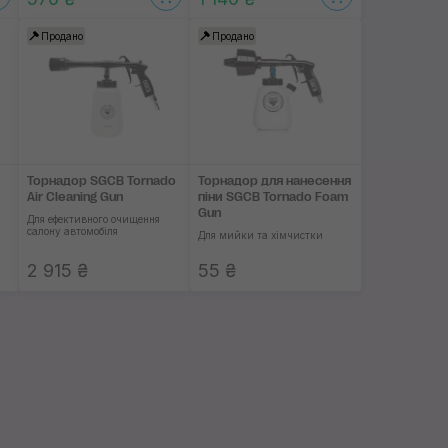
Продано
Продано
Торнадор SGCB Tornado
Торнадор для нане­сення
Air Cleaning Gun
піни SGCB Tornado Foam
Gun
Для ефективного очищення
салону автомобіля
Для мийки та хімчистки
2 915 ₴
55 ₴