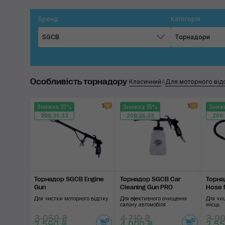
Бренд
Категорія
SGCB
Торнадори
Особливість торнадору
Класичний
4
Для моторного відс
1
1
Знижка 15%
Знижка 15%
Зниж
200:35:32
200:35:32
200:
Торнадор SGCB Engine
Торнадор SGCB Car
Торна
Gun
Cleaning Gun PRO
Hose 
Для чистки моторного відсіку
Для ефективного очищення
Для чи
салону автомобіля
місць
3 050 ₴
4 710 ₴
3 00
2 590 ₴
4 000 ₴
2 55