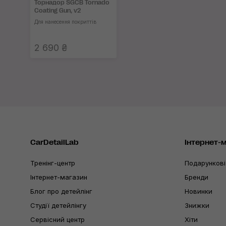
Торнадор SGCB Tornado
Coating Gun, v2
Для нанесення покриттів
2 690 ₴
CarDetailLab
Інтернет-
Тренінг-центр
Подарункові
Інтернет-магазин
Бренди
Блог про детейлінг
Новинки
Студії детейлінгу
Знижки
Сервісний центр
Хіти