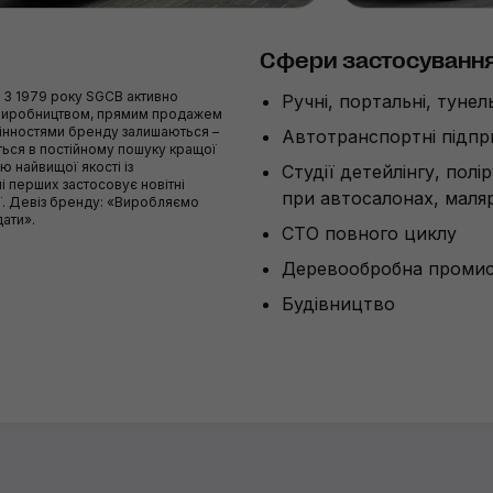
Сфери застосуванн
. З 1979 року SGCB активно
Ручні, портальні, туне
 виробництвом, прямим продажем
цінностями бренду залишаються –
Автотранспортні підп
иться в постійному пошуку кращої
 найвищої якості із
Студії детейлінгу, полі
і перших застосовує новітні
при автосалонах, маляр
ії. Девіз бренду: «Виробляємо
дати».
СТО повного циклу
Деревообробна промис
Будівництво