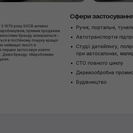
Сфери застосуванн
. З 1979 року SGCB активно
Ручні, портальні, туне
 виробництвом, прямим продажем
цінностями бренду залишаються –
Автотранспортні підп
иться в постійному пошуку кращої
 найвищої якості із
Студії детейлінгу, полі
і перших застосовує новітні
при автосалонах, маляр
ії. Девіз бренду: «Виробляємо
дати».
СТО повного циклу
Деревообробна промис
Будівництво