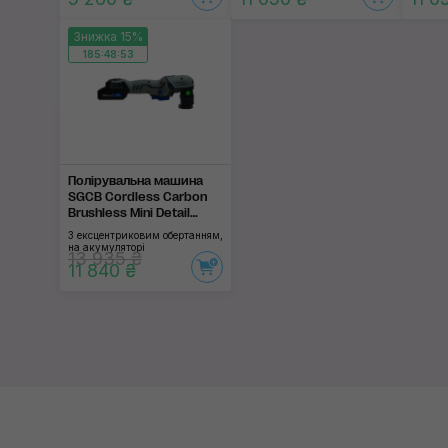
Знижка 15%
185:48:53
Полірувальна машина
SGCB Cordless Carbon
Brushless Mini Detail
Polisher
З ексцентриковим обертанням,
на акумуляторі
13 935 ₴
11 840 ₴