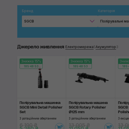
Бренд
Категорія
SGCB
Полірувальні м
Джерело живлення
Електромережа
5
Акумулятор
3
Знижка 15%
Знижка 15%
Зниж
185:48:53
185:48:53
185:
Полірувальна машинка
Полірувальна машина
Полір
SGCB Mini Detail Polisher
SGCB Rotary Polisher
SGCB 
Set
Ø125 mm
Polish
З ротаційним обертанням
З ротаційним обертанням
З ексц
6 190 ₴
13 005 ₴
13 0
5 260 ₴
11 050 ₴
11 0