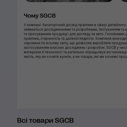
Чому SGCB
У компанії багаторічний досвід практики в сфері детейлінгу
займається дослідженнями та розробками, тестуванням та
та просуванням продукції для догляду за авто. Головними 
практика, старанність та далекоглядність. Компанія знаход
сировини по всьому світу, що дозволяє виробляти продукцію
застосуванням власних досліджень і розробок. SGCB у числ
матеріали й технології та ретельно опрацьовує всі інновац
якість, яку ви хочете купити, а не товари, які ми хочемо про
Всі товари SGCB