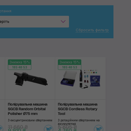
ртання
еріть
Сбросить фильтр
Роторне
Ексцентрикове
Знижка 15%
Знижка 15%
Застосувати
185:48:53
185:48:53
Полірувальна машина
Полірувальна машина
SGCB Random Orbital
SGCB Cordless Rotary
Polisher Ø75 mm
Tool
З ексцентриковим обертанням
З ротаційним обертанням на
акумуляторі
11 660 ₴
5 605 ₴
9 910 ₴
4 760 ₴