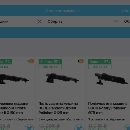
Джерело живлення
Обе
ашини
Оберіть
Об
Електромережа
Акумулятор
2
1
ка 15%
Знижка 15%
Знижка 15%
Застосувати
48:53
185:48:53
185:48:53
увальна машина
Полірувальна машина
Полірувальна машина
Random Orbital
SGCB Random Orbital
SGCB Rotary Polisher
er II Ø150 mm
Polisher Ø125 mm
Ø75 mm
ентриковим обертанням
З ексцентриковим обертанням
З ротаційним обертанням
05 ₴
13 005 ₴
11 215 ₴
50 ₴
11 050 ₴
9 530 ₴