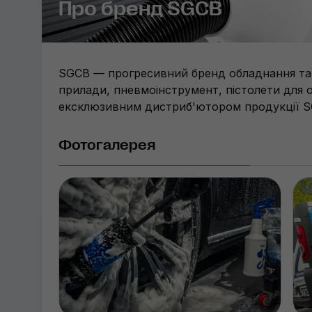
Про бренд SGCB
SGCB — прогресивний бренд обладнання та а
прилади, пневмоінструмент, пістолети для о
ексклюзивним дистриб'ютором продукції SG
Фотогалерея