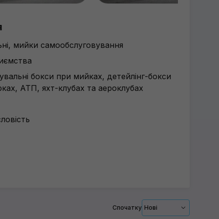
я
льні, мийки самообслуговування
риємства
рувальні бокси при мийках, детейлінг-бокси
ках, АТП, яхт-клубах та аероклубах
ловість
Спочатку
Нові