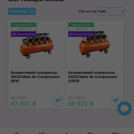
Фильтры
Спочатку
Нові
Знижка 15%
Знижка 15%
160:37:11
160:37:11
Закінчується
Закінчується
Безмасляний компресор
Безмасляний компресор
SGCB Mute Air Compressor
SGCB Mute Air Compressor
6KW
4.5KW
98 670 ₴
80 730 ₴
83 870 ₴
68 620 ₴