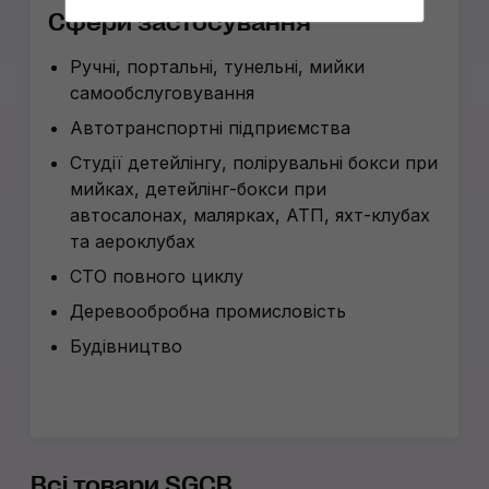
Сфери застосування
Ручні, портальні, тунельні, мийки
самообслуговування
Автотранспортні підприємства
Студії детейлінгу, полірувальні бокси при
мийках, детейлінг-бокси при
автосалонах, малярках, АТП, яхт-клубах
та аероклубах
СТО повного циклу
Деревообробна промисловість
Будівництво
Всі товари SGCB