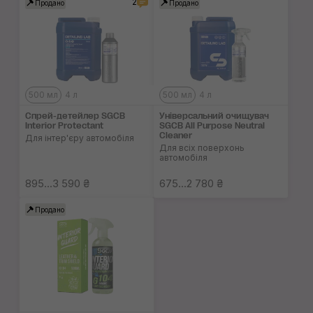
2
Продано
Продано
500 мл
4 л
500 мл
4 л
Спрей-детейлер SGCB
Універсальний очи­щувач
Interior Protectant
SGCB All Purpose Neutral
Cleaner
Для інтер'єру автомобіля
Для всіх поверхонь
автомобіля
895...3 590 ₴
675...2 780 ₴
Продано