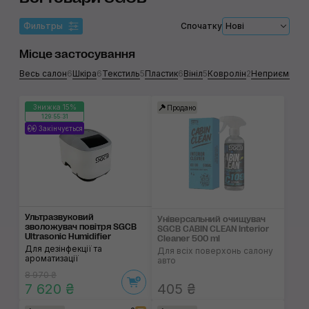
Фильтры
Спочатку
Нові
Місце застосування
Весь салон
6
Шкіра
6
Текстиль
5
Пластик
6
Вініл
5
Ковролін
2
Неприємний з
Знижка 15%
Продано
129:55:31
Закінчується
Ультразвуковий
Універсальний очищу­вач
зволожувач повітря SGCB
SGCB CABIN CLEAN Interior
Ultrasonic Humidifier
Cleaner 500 ml
Для дезінфекції та
Для всіх поверхонь салону
ароматизації
авто
8 970 ₴
7 620 ₴
405 ₴