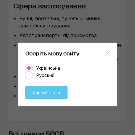
Сфери застосування
Ручні, портальні, тунельні, мийки
самообслуговування
Автотранспортні підприємства
Студії детейлінгу, полірувальні бокси при
мийках, детейлінг-бокси при
Оберіть мову сайту
автосалонах, малярках, АТП, яхт-клубах
та аероклубах
Українська
Русский
СТО повного циклу
Деревообробна промисловість
Запамʼятати
Будівництво
Всі товари SGCB