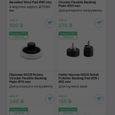
Bevelled Wool Pad Ø90 mm
Circular Flexible Backing
Plate Ø30 mm
З жорсткої шерсті, Ø75/90
мм
Для роторного інструменту
585 ₴
315 ₴
500 ₴
270 ₴
Знижка 15%
Знижка 15%
138:30:24
138:30:24
Підошва SGCB Rotary
Набір підошв SGCB Detail
Circular Flexible Backing
Polisher Backing Pad Ø25 і
Plate Ø75 mm
Ø15 mm
Для роторного інструменту
Для гнучкого вала
405 ₴
180 ₴
340 ₴
150 ₴
Знижка 15%
Знижка 15%
138:30:24
138:30:24