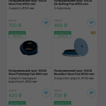
Полірувальний круг SGCB
Полірувальний круг SGCB
Wool Pad Ø150 mm
DA Buffing Pad Ø150 mm
З шерсті, Ø150 мм
З поролону
850 ₴
540 ₴
720 ₴
460 ₴
1
Знижка 15%
Знижка 15%
138:30:24
138:30:24
Полірувальний круг SGCB
Полірувальний круг SGCB
Wool Polishing Pad Ø90 mm
Bevelled Wool Pad Ø130 mm
З шерсті середньої
З жорсткої шерсті, Ø130 мм
жорсткості, Ø90 мм
495 ₴
850 ₴
420 ₴
720 ₴
Знижка 15%
Знижка 15%