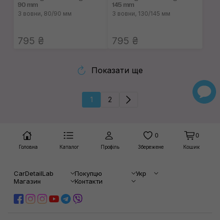
90 mm
145 mm
З вовни, 80/90 мм
З вовни, 130/145 мм
795 ₴
795 ₴
Показати ще
1
2
0
0
Головна
Каталог
Профіль
Збережене
Кошик
CarDetailLab
Покупцю
Укр
Магазин
Контакти