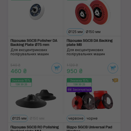
Ø125 мм
Ø150 мм
Підошва SGCB Polisher DA
Підошва SGCB DA Backing
Backing Plate Ø75 mm
plate M8
Для ексцентрикових
Для ексцентрикових
полірувальних машин
полірувальних машин
540 ₴
1 120 ₴
460 ₴
950 ₴
1
Знижка 15%
Знижка 15%
138:30:24
138:30:24
Закінчується
Ø125 мм
Ø150 мм
червоне
чорне
Підошва SGCB RO Polishing
Відро SGCB Universal Pad