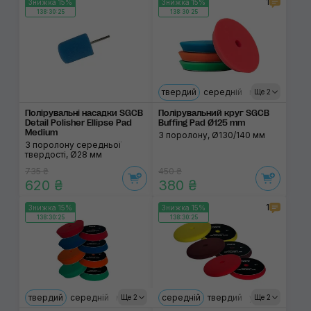
1
Знижка 15%
Знижка 15%
138:30:24
138:30:24
твердий
середній
м'який
ультра
Ще 2
Полірувальні насадки SGCB
Полірувальний круг SGCB
Detail Polisher Ellipse Pad
Buffing Pad Ø125 mm
Medium
З поролону, Ø130/140 мм
З поролону середньої
твердості, Ø28 мм
735 ₴
450 ₴
620 ₴
380 ₴
1
Знижка 15%
Знижка 15%
138:30:24
138:30:24
твердий
середній
м'який
ультрам'який
середній
твердий
ультрам'який
Ще 2
Ще 2