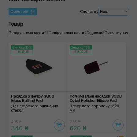
Фильтры
Спочатку
Нові
Товар
Полірувальні круги
45
Полірувальні пасти
4
Підошви
8
Подовжувачі
1
Очи
Знижка 15%
Знижка 15%
138:30:24
138:30:24
Насадка з фетру SGCB
Полірувальні насадки SGCB
Glass Buffing Pad
Detail Polisher Ellipse Pad
Для глибокого очищення
З твердого поролону, Ø28
стекол
мм
405 ₴
735 ₴
340 ₴
620 ₴