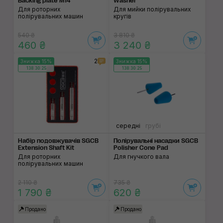
Backing plate M14
Washer
Для роторних
Для мийки полірувальних
полірувальних машин
кругів
540 ₴
3 810 ₴
460 ₴
3 240 ₴
2
Знижка 15%
Знижка 15%
138:30:24
138:30:24
середні
грубі
Набір подовжувачів SGCB
Полірувальні насадки SGCB
Extension Shaft Kit
Polisher Cone Pad
Для роторних
Для гнучкого вала
полірувальних машин
2 110 ₴
735 ₴
1 790 ₴
620 ₴
Продано
Продано