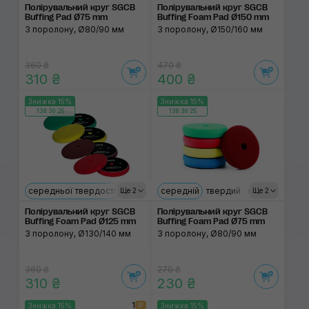
Полірувальний круг SGCB
Полірувальний круг SGCB
Buffing Pad Ø75 mm
Buffing Foam Pad Ø150 mm
З поролону, Ø80/90 мм
З поролону, Ø150/160 мм
360 ₴
470 ₴
310 ₴
400 ₴
Знижка 15%
Знижка 15%
138:30:24
138:30:24
середньої твердості
твердий
середній
м'який
ультрам'який
твердий
м'який
ультра
Ще 2
Ще 2
Полірувальний круг SGCB
Полірувальний круг SGCB
Buffing Foam Pad Ø125 mm
Buffing Foam Pad Ø75 mm
З поролону, Ø130/140 мм
З поролону, Ø80/90 мм
360 ₴
270 ₴
310 ₴
230 ₴
1
Знижка 15%
Знижка 15%