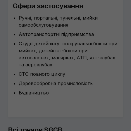
Сфери застосування
Ручні, портальні, тунельні, мийки
самообслуговування
Автотранспортні підприємства
Студії детейлінгу, полірувальні бокси при
мийках, детейлінг-бокси при
автосалонах, малярках, АТП, яхт-клубах
та аероклубах
СТО повного циклу
Деревообробна промисловість
Будівництво
Всі товари SGCB