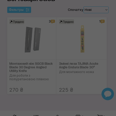
Фильтры
Спочатку
Нові
3
1
Продано
Продано
Монтажний ніж SGCB Black
Змінні леза TAJIMA Acute
Blade 30 Degree Angled
Angle Endura Blade 30°
Utility Knife
Для монтажного ножа
Для роботи з
поліуретановою плівкою
270 ₴
225 ₴