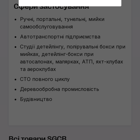
Сфери застосування
Ручні, портальні, тунельні, мийки
самообслуговування
Автотранспортні підприємства
Студії детейлінгу, полірувальні бокси при
мийках, детейлінг-бокси при
автосалонах, малярках, АТП, яхт-клубах
та аероклубах
СТО повного циклу
Деревообробна промисловість
Будівництво
Всі товари SGCB