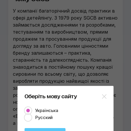
У компанії багаторічний досвід практики в
сфері детейлінгу. З 1979 року SGCB активно
займається дослідженнями та розробками,
тестуванням та виробництвом, прямим
продажем та просуванням продукції для
догляду за авто. Головними цінностями
бренду залишаються – практика,
старанність та далекоглядність. Компанія
знаходиться в постійному пошуку кращої
сировини по всьому світу, що дозволяє
виробляти продукцію найвищої якості із
застосуванням власних досліджень і
розробок. SGCB у числі перших застосовує
Оберіть мову сайту
новітні матеріали й технології та ретельно
опрацьовує всі інновації. Девіз бренду:
Українська
«Виробляємо якість, яку ви хочете купити,
Русский
а не товари, які ми хочемо продати».