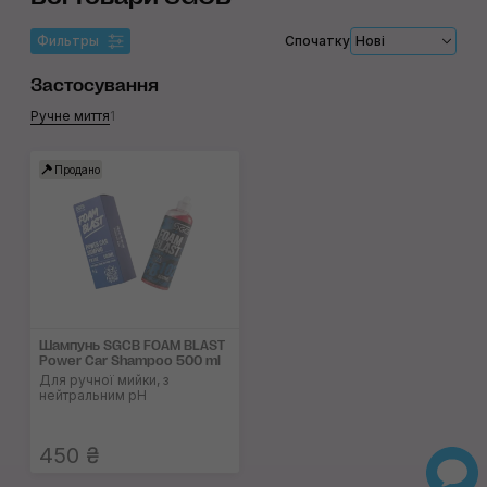
Фильтры
Спочатку
Нові
Застосування
Ручне миття
1
Продано
Шампунь SGCB FOAM BLAST
Power Car Shampoo 500 ml
Для ручної мийки, з
нейтральним pH
450 ₴