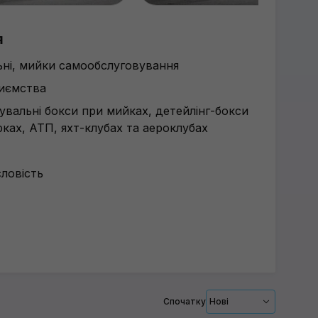
я
льні, мийки самообслуговування
риємства
рувальні бокси при мийках, детейлінг-бокси
ках, АТП, яхт-клубах та аероклубах
ловість
Спочатку
Нові