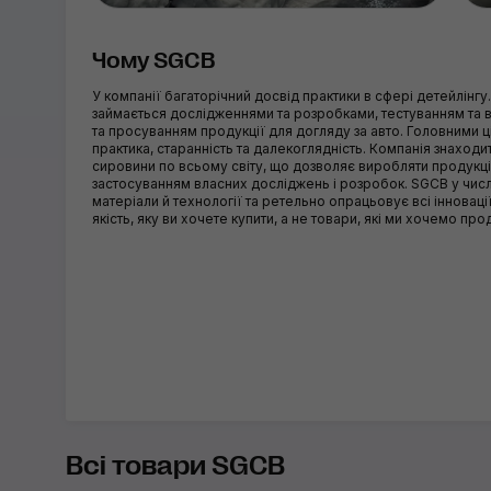
Чому SGCB
У компанії багаторічний досвід практики в сфері детейлінгу
займається дослідженнями та розробками, тестуванням та
та просуванням продукції для догляду за авто. Головними 
практика, старанність та далекоглядність. Компанія знаход
сировини по всьому світу, що дозволяє виробляти продукцію
застосуванням власних досліджень і розробок. SGCB у числ
матеріали й технології та ретельно опрацьовує всі інновац
якість, яку ви хочете купити, а не товари, які ми хочемо про
Всі товари SGCB