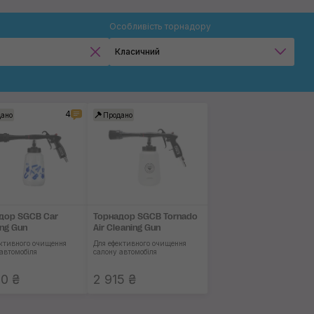
Особливість торнадору
Класичний
Класичний
Для моторного відсіку
4
ано
Продано
Продувний
Для нанесення покриттів
Для утворення піни
дор SGCB Car
Торнадор SGCB Tornado
ing Gun
Air Cleaning Gun
Застосувати
ективного очищення
Для ефективного очищення
автомобіля
салону автомобіля
0 ₴
2 915 ₴