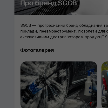
Про бренд SGCB
SGCB — прогресивний бренд обладнання та а
прилади, пневмоінструмент, пістолети для о
ексклюзивним дистриб'ютором продукції SG
Фотогалерея