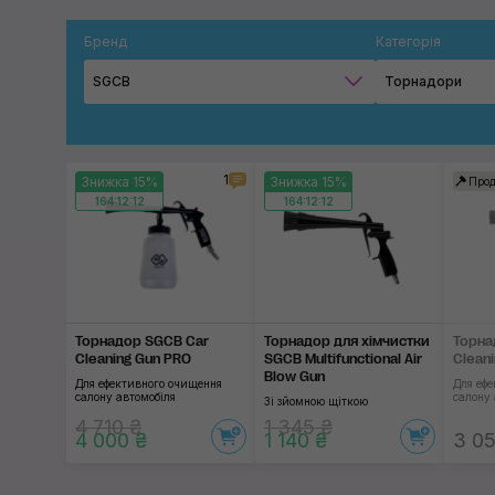
Бренд
Категорія
SGCB
Торнадори
1
Знижка 15%
Знижка 15%
Прод
164:12:11
164:12:11
Торнадор SGCB Car
Торнадор для хімчистки
Торна
Cleaning Gun PRO
SGCB Multifunctional Air
Clean
Blow Gun
Для ефективного очищення
Для еф
салону автомобіля
салону 
Зі зйомною щіткою
4 710 ₴
1 345 ₴
4 000 ₴
1 140 ₴
3 05