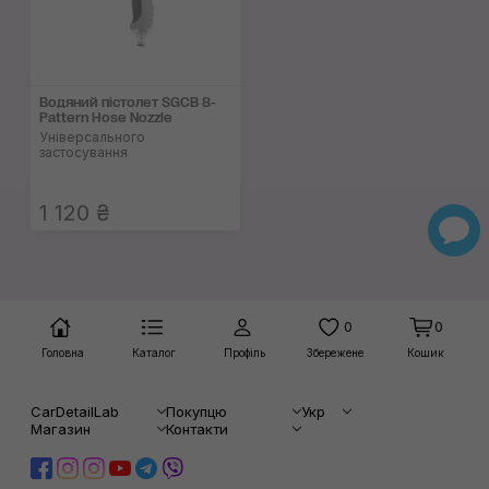
Водяний пістолет SGCB 8-
Pattern Hose Nozzle
Універсального
застосування
1 120 ₴
0
0
Головна
Каталог
Профіль
Збережене
Кошик
CarDetailLab
Покупцю
Укр
Магазин
Контакти