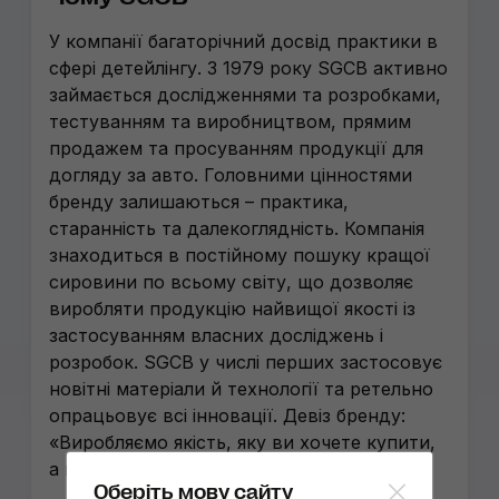
У компанії багаторічний досвід практики в
сфері детейлінгу. З 1979 року SGCB активно
займається дослідженнями та розробками,
тестуванням та виробництвом, прямим
продажем та просуванням продукції для
догляду за авто. Головними цінностями
бренду залишаються – практика,
старанність та далекоглядність. Компанія
знаходиться в постійному пошуку кращої
сировини по всьому світу, що дозволяє
виробляти продукцію найвищої якості із
застосуванням власних досліджень і
розробок. SGCB у числі перших застосовує
новітні матеріали й технології та ретельно
опрацьовує всі інновації. Девіз бренду:
«Виробляємо якість, яку ви хочете купити,
а не товари, які ми хочемо продати».
Оберіть мову сайту