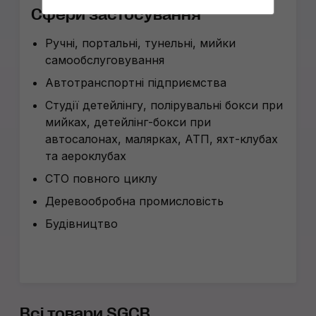
Сфери застосування
Ручні, портальні, тунельні, мийки
самообслуговування
Автотранспортні підприємства
Студії детейлінгу, полірувальні бокси при
мийках, детейлінг-бокси при
автосалонах, малярках, АТП, яхт-клубах
та аероклубах
СТО повного циклу
Деревообробна промисловість
Будівництво
Всі товари SGCB