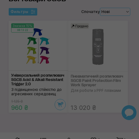
Фильтры
Спочатку
Нові
Знижка 15%
Продано
98:13:21
Універсальний розпилювач
Пневматичний розпилювач
SGCB Acid & Alkali Resistant
SGCB Paint Protection Film
Trigger 2.0
Work Sprayer
З підвищеною стійкістю до
Для роботи з PPF плівками
агресивних середовищ
1 125 ₴
960 ₴
13 020 ₴