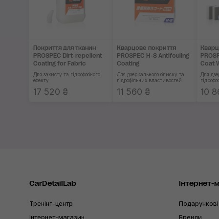
Покриття для тканин
Кварцове покриття
Кварц
PROSPEC Dirt-repellent
PROSPEC H-8 Antifouling
PROSP
Coating for Fabric
Coating
Coat 
Type
Для захисту та гідрофобного
Для дзеркального блиску та
Для дзе
ефекту
гідрофільних властивостей
гідрофо
17 520 ₴
11 560 ₴
10 8
CarDetailLab
Інтернет-
Тренінг-центр
Подарункові
Інтернет-магазин
Бренди