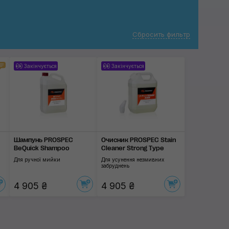
Сбросить фильтр
Закінчується
Закінчується
Шампунь PROSPEC
Очисник PROSPEC Stain
BeQuick Shampoo
Cleaner Strong Type
Для ручної мийки
Для усунення незмивних
забруднень
4 905 ₴
4 905 ₴