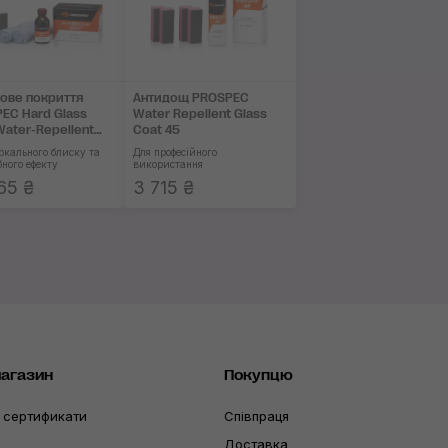
ове покриття
Антидощ PROSPEC
EC Hard Glass
Water Repellent Glass
Water-Repellent
Coat 45
ркального блиску та
Для професійного
бного ефекту
використання
65 ₴
3 715 ₴
магазин
Покупцю
 сертификати
Співпраця
Доставка