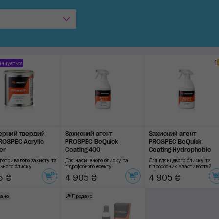
1
інчується
ерний твердий
Захисний агент
Захисний агент
PROSPEC Acrylic
PROSPEC BeQuick
PROSPEC BeQuick
er
Coating 400
Coating Hydrophobic
готривалого захисту та
Для насиченого блиску та
Для глянцевого блиску та
ьного блиску
гідрофобного ефекту
гідрофобних властивостей
5 ₴
4 905 ₴
4 905 ₴
ано
Продано