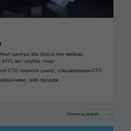
я
ейлінг-центри або бокси при мийках,
, АТП, яхт-клубах тощо
nd СТО повного циклу, спеціалізовані СТО
 майданчики, web-продаж
Спочатку
Дорогі