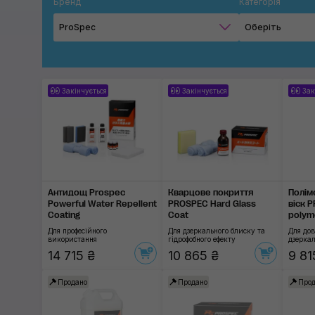
Бренд
Категорія
ProSpec
Оберіть
Закінчується
Закінчується
Зак
Антидощ Prospec
Кварцове покриття
Полім
Powerful Water Repellent
PROSPEC Hard Glass
віск 
Coating
Coat
polym
Для професійного
Для дзеркального блиску та
Для дов
використання
гідрофобного ефекту
дзеркал
14 715 ₴
10 865 ₴
9 81
Продано
Продано
Прод