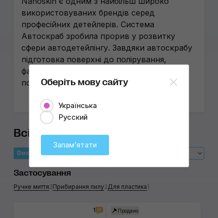
Nanoskin є одним з найбільш широко
використовуваних брендів серед
професійних детейлерів. Система
Автоскраб зробила прорив у розвитку
сфери автодетейлінгу. Завдяки автоскрабу
підготовка поверхні до полірування,
фарбування або нанесення захисних
Оберіть мову сайту
покриттів стала набагато ефективнішою.
Українська
Русский
Всі товари Nanoskin
Запамʼятати
Фильтры
Спочатку
Нові
Застосування
Ручне миття
2
Прибирання пилу
2
Для пластика
1
1
Продано