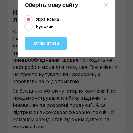
серії STS.
Оберіть мову сайту
Компанії складаються з
людей, а не продуктів
Українська
Русский
Саме таку головну цінність декларують у
Fiac. За твердженням самої команди
Запамʼятати
інженерів-розробників, вони – пристрасні
творці систем подачі повітря та
пневмообладнання, щодня приходять на
свої робочі місця для того, щоб їхні клієнти
не просто купували їхні розробки, а
заробляли за їх допомогою.
За більш ніж 40-річну історію компанія Fiac
продемонструвала глибоку відданість
інноваціям та розробці продукції. А за
підтримки висококваліфікованої технічної
команди бренд став відомим далеко за
межами Італії.