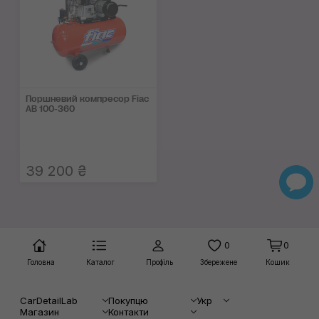
Поршневий компресор Fiac
AB 100-360
39 200 ₴
0
0
Головна
Каталог
Профіль
Збережене
Кошик
CarDetailLab
Покупцю
Укр
Магазин
Контакти