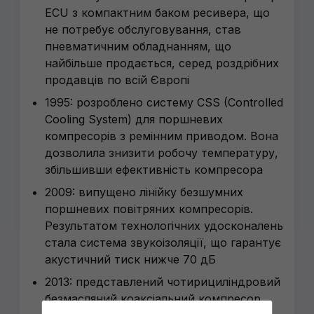
ECU з компактним баком ресивера, що
не потребує обслуговування, став
пневматичним обладнанням, що
найбільше продається, серед роздрібних
продавців по всій Європі
1995: розроблено систему CSS (Controlled
Cooling System) для поршневих
компресорів з ремінним приводом. Вона
дозволила знизити робочу температуру,
збільшивши ефективність компресора
2009: випущено лінійку безшумних
поршневих повітряних компресорів.
Результатом технологічних удосконалень
стала система звукоізоляції, що гарантує
акустичний тиск нижче 70 дБ
2013: представлений чотирициліндровий
безмасляний коаксіальний компресор