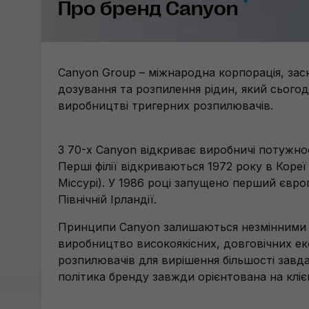
Про бренд Canyon
Canyon Group – міжнародна корпорація, засн
дозування та розпилення рідин, який сьогодн
виробництві тригерних розпилювачів.
З 70-х Canyon відкриває виробничі потужнос
Перші філії відкриваються 1972 року в Коре
Міссурі). У 1986 році запущено перший євр
Північній Ірландії.
Принципи Canyon залишаються незмінними 
виробництво високоякісних, довговічних ек
розпилювачів для вирішення більшості завд
політика бренду завжди орієнтована на клієн