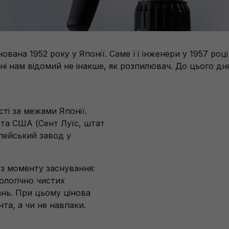
ована 1952 року у Японії. Саме її інженери у 1957 роц
і нам відомий не інакше, як розпилювач. До цього дня 
ті за межами Японії.
ї та США (Сент Луїс, штат
опейський завод у
з моменту заснування:
ологічно чистих
ань. При цьому цінова
та, а чи не навпаки.