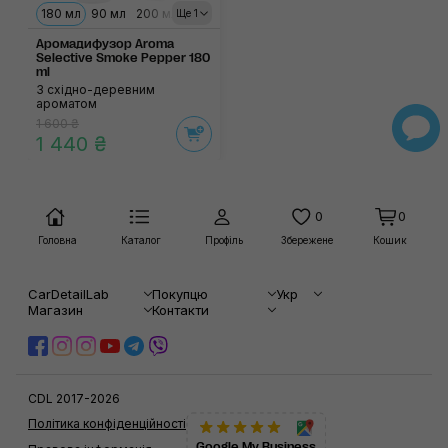
180 мл
90 мл
200 мл
Ще 1
Аромадифузор Aroma
Selective Smoke Pepper 180
ml
З східно-деревним
ароматом
1 600 ₴
1 440 ₴
0
0
Головна
Каталог
Профіль
Збережене
Кошик
CarDetailLab
Покупцю
Укр
Магазин
Контакти
CDL 2017-2026
Політика конфіденційності
Google My Business