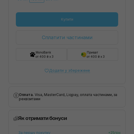
Купити
Сплатити частинами
MonoBank
Приват
от 400 ₴ x 3
от 400 ₴ x 3
Додати у збережене
Оплата.
Visa, MasterCard, Liqpay, оплата частинами, за
реквізитами
Як отримати бонуси
За першу покупку
+25грн