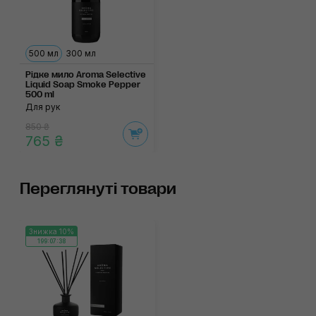
500 мл
300 мл
Рідке мило Aroma Selective
Liquid Soap Smoke Pepper
500 ml
Для рук
850 ₴
765 ₴
Переглянуті товари
Знижка 10%
199:07:37