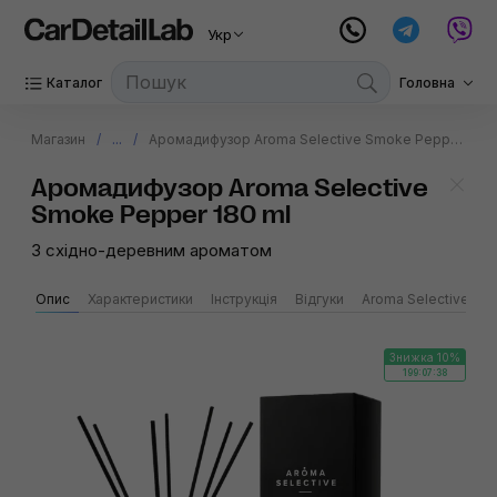
Укр
Каталог
Головна
Магазин
...
Аромадифузор Aroma Selective Smoke Pepper 180 ml
Аромадифузор Aroma Selective
Smoke Pepper 180 ml
З східно-деревним ароматом
Опис
Характеристики
Інструкція
Відгуки
Aroma Selective
Знижка 10%
199:07:37