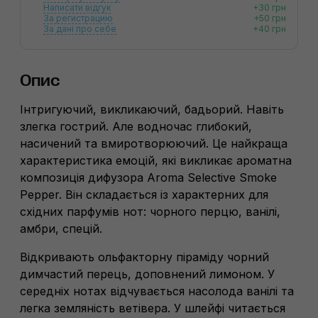
Написати відгук
+30 грн
За регистрацию
+50 грн
За дані про себе
+40 грн
Опис
Інтригуючий, викликаючий, бадьорий. Навіть
злегка гострий. Але водночас глибокий,
насичений та вмиротворюючий. Це найкраща
характеристика емоцій, які викликає ароматна
композиція дифузора Aroma Selective Smoke
Pepper. Він складається із характерних для
східних парфумів нот: чорного перцю, ванілі,
амбри, спецій.
Відкривають ольфакторну піраміду чорний
димчастий перець, доповнений лимоном. У
середніх нотах відчувається насолода ванілі та
легка земляність ветівера. У шлейфі читається