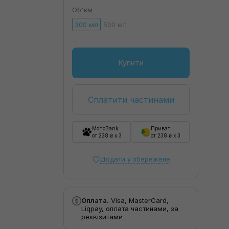
Об'єм
300 мл
500 мл
Купити
Сплатити частинами
MonoBank
Приват
от 238 ₴ x 3
от 238 ₴ x 3
Додати у збережене
Оплата.
Visa, MasterCard,
Liqpay, оплата частинами, за
реквізитами