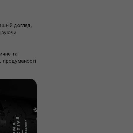
ашній догляд,
мізуючи
ичне та
, продуманості