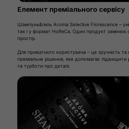
Елемент преміального сервісу
Шампунь&гель Aroma Selective Florescence – ун
так і у формат HoReCa. Один продукт замінює
простір.
Для приватного користувача – це зручність та 
преміальне рішення, яке допомагає підвищити 
та турботи про деталі.