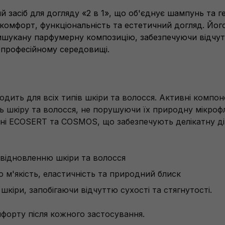
ий засіб для догляду «2 в 1», що об'єднує шампунь та г
є комфорт, функціональність та естетичний догляд. Йо
ишукану парфумерну композицію, забезпечуючи відчутт
 у професійному середовищі.
одить для всіх типів шкіри та волосся. Активні компо
 шкіру та волосся, не порушуючи їх природну мікрофл
ані ECOSERT та COSMOS, що забезпечують делікатну д
відновленню шкіри та волосся
м'якість, еластичність та природний блиск
шкіри, запобігаючи відчуттю сухості та стягнутості.
омфорту після кожного застосування.