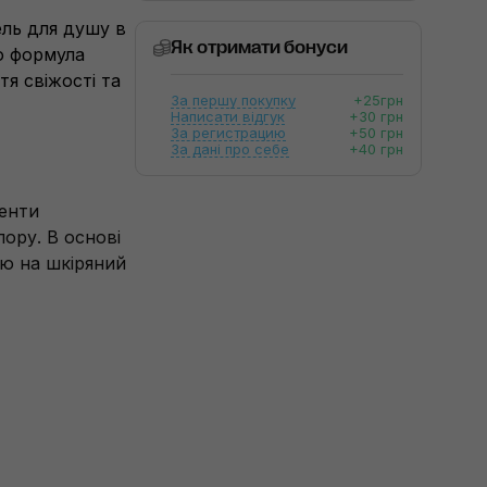
ель для душу в
Як отримати бонуси
го формула
я свіжості та
За першу покупку
+25грн
Написати відгук
+30 грн
За регистрацию
+50 грн
За дані про себе
+40 грн
ненти
ору. В основі
ію на шкіряний