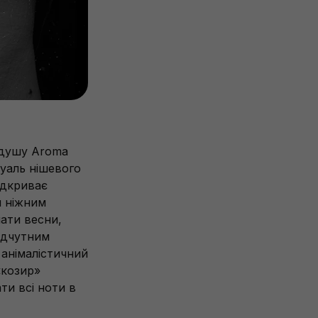
 душу Aroma
 вуаль нішевого
ідкриває
м ніжним
мати весни,
відчутним
анімалістичний
«козир»
ти всі ноти в