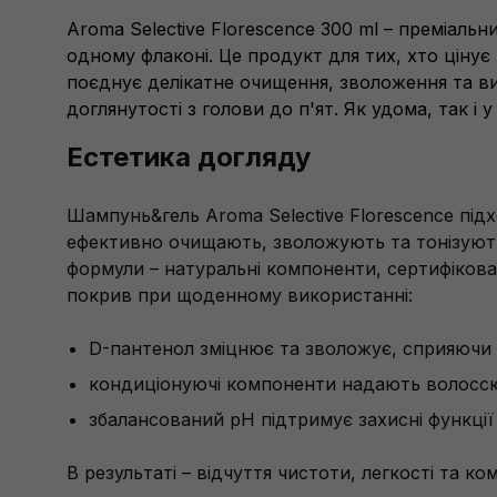
Aroma Selective Florescence 300 ml – преміальн
одному флаконі. Це продукт для тих, хто ціну
поєднує делікатне очищення, зволоження та в
доглянутості з голови до п'ят. Як удома, так і
Естетика догляду
Шампунь&гель Aroma Selective Florescence підх
ефективно очищають, зволожують та тонізують
формули – натуральні компоненти, сертифіков
покрив при щоденному використанні:
D-пантенол зміцнює та зволожує, сприяючи 
кондиціонуючі компоненти надають волоссю 
збалансований pH підтримує захисні функції 
В результаті – відчуття чистоти, легкості та к