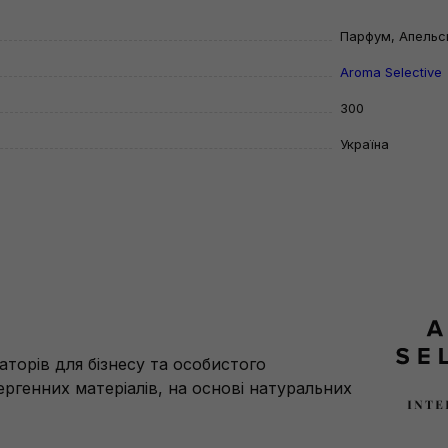
Парфум, Апельси
Aroma Selective
300
Україна
торів для бізнесу та особистого
ергенних матеріалів, на основі натуральних