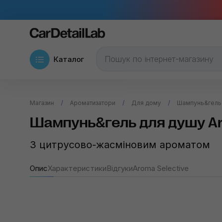
Каталог
Магазин
Ароматизатори
Для дому
Шампунь&гель 
Шампунь&гель для душу Ar
З цитрусово-жасміновим ароматом
Опис
Характеристики
Відгуки
Aroma Selective