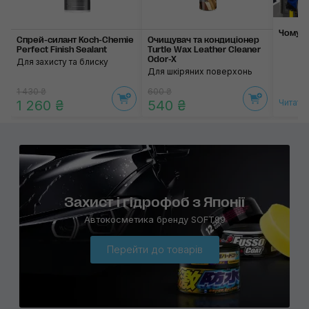
Чому а
Спрей-силант Koch-Chemie
Очищувач та кондиціонер
Perfect Finish Sealant
Turtle Wax Leather Cleaner
Odor-X
Для захисту та блиску
Для шкіряних поверхонь
1 430 ₴
600 ₴
1 260 ₴
540 ₴
Читати
Захист і гідрофоб з Японії
Автокосметика бренду SOFT99
Перейти до товарів