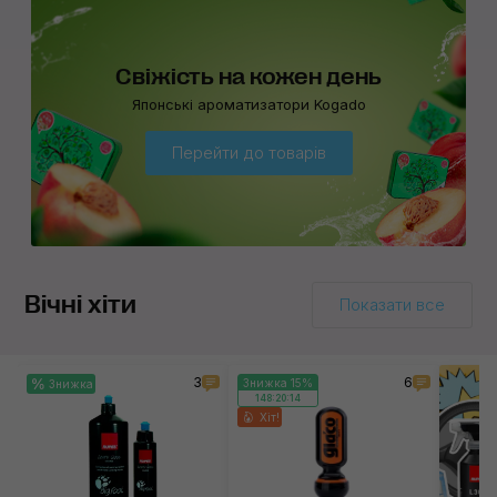
Свіжість на кожен день
Японські ароматизатори Kogado
Перейти до товарів
Вічні хіти
Показати все
3
6
Знижка 15%
Знижка
148:20:14
Хіт!