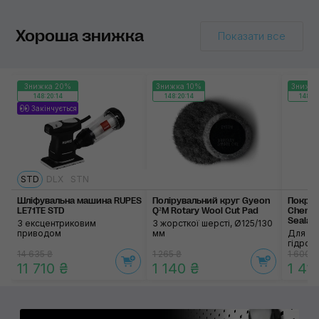
Хороша знижка
Показати все
Знижка 20%
Знижка 10%
Знижка
148:20:14
148:20:14
148:20
Закінчується
STD
DLX
STN
Шліфувальна машина RUPES
Полірувальний круг Gyeon
Покрит
LE71TE STD
Q²M Rotary Wool Cut Pad
Chemie 
Sealan
З ексцентриковим
З жорсткої шерсті, Ø125/130
приводом
мм
Для зах
гідроф
14 635 ₴
1 265 ₴
1 600 ₴
11 710 ₴
1 140 ₴
1 41