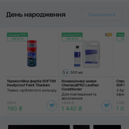
День народження
Показати все
5
Знижка 15%
Знижка 15%
Знижка
148:20:14
148:20:14
148:20
5 л
500 мл
Термостійка фарба SOFT99
Кондиціонер шкіри
Спрей 
Heatproof Paint Titanium
ChemicalPRO Leather
SOFT99
Conditioner
Темно-сріблястого кольору
З бруд
Для пом'якшення та
ефект
зволоження
915 ₴
1 690 ₴
1 195 ₴
780 ₴
1 440 ₴
1 01