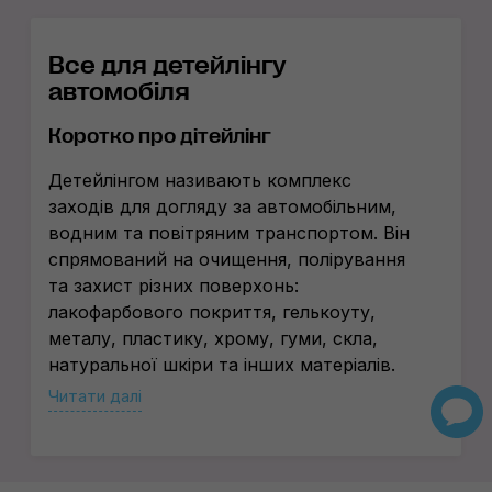
Все для детейлінгу
автомобіля
Коротко про дітейлінг
Детейлінгом називають комплекс
заходів для догляду за автомобільним,
водним та повітряним транспортом. Він
спрямований на очищення, полірування
та захист різних поверхонь:
лакофарбового покриття, гелькоуту,
металу, пластику, хрому, гуми, скла,
натуральної шкіри та інших матеріалів.
Читати далі
Існує чотири етапи дітейлінгу:
Мийка
Глибоке очищення