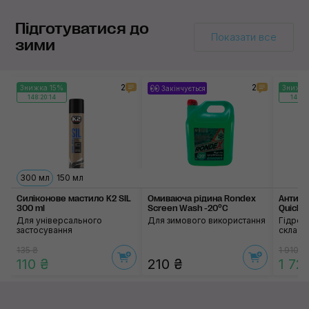
Підготуватися до
Показати все
зими
2
2
Знижка 15%
Знижка
Закінчується
148:20:14
148:20
300 мл
150 мл
Силіконове мастило K2 SIL
Омиваюча рідина Rondex
Антидо
300 ml
Screen Wash -20°C
QuickV
Для універсального
Для зимового використання
Гідроф
застосування
скла
135 ₴
1 910 ₴
110 ₴
210 ₴
1 72