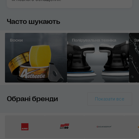
Часто шукають
Воски
Полірувальна техніка
За
Обрані бренди
Показати все