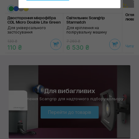
Огляд 
Двостороння мікрофібра
Світильник Scangrip
люва­чі
CDL Micro Double Lite Green
Starmatch
Для універсального
Для кріплення на
застосування
полірувальну машину
130 ₴
7 260 ₴
110 ₴
6 530 ₴
Читати
Для вибагливих
Освітлення Scangrip для надточного підбору кольору
Перейти до товарів