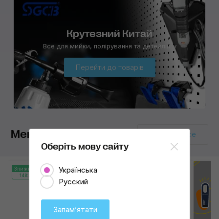
Крутезний Китай
Все для
мийки,
полірування та детейлінгу
Перейти до товарів
Мені це потрібно
Показати все
Оберіть мову сайту
10
Українська
Знижка 15%
Знижка 10%
148:20:14
148:20:14
Русский
Запамʼятати