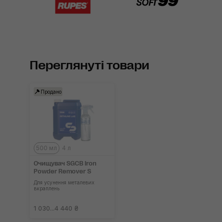
Переглянуті товари
Продано
500 мл
4 л
Очищувач SGCB Iron
Powder Remover S
Для усунення металевих
вкраплень
1 030...4 440 ₴