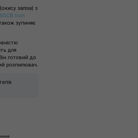
окису заліза) з
SGCB Iron
 також зупиняє
овністю
ить для
Він готовий до
ий розпилювач.
тапів
лення