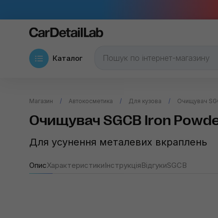
Каталог
Магазин
Автокосметика
Для кузова
Очищувач SGC
Очищувач SGCB Iron Powde
Для усунення металевих вкраплень
Опис
Характеристики
Інструкція
Відгуки
SGCB