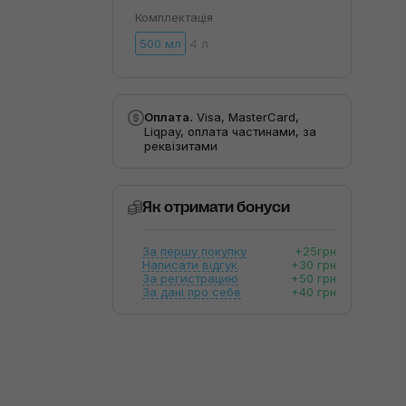
Комплектація
500 мл
4 л
Оплата.
Visa, MasterCard,
Liqpay, оплата частинами, за
реквізитами
Як отримати бонуси
За першу покупку
+25грн
Написати відгук
+30 грн
За регистрацию
+50 грн
За дані про себе
+40 грн