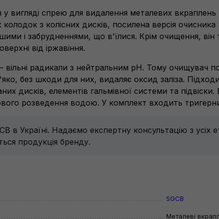
у вигляді спрею для видалення металевих вкраплень (
 колодок з колісних дисків, посилена версія очисника
ішими і забрудненнями, що в'їлися. Крім очищення, він
верхні від іржавіння.
 – вільні радикали з нейтральним pH. Тому очищувач п
яко, без шкоди для них, видаляє оксид заліза. Підход
х дисків, елементів гальмівної системи та підвіски. 
ового розведення водою. У комплект входить тригерн
B в Україні. Надаємо експертну консультацію з усіх е
ться продукція бренду.
SGCB
Металеві вкрап