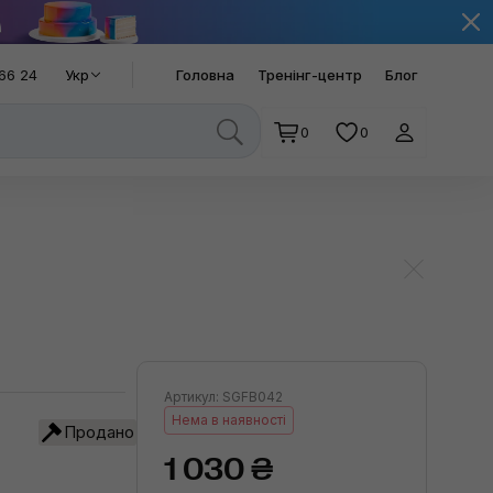
66 24
Укр
Головна
Тренінг-центр
Блог
0
0
Артикул: SGFB042
Нема в наявності
Продано
1 030 ₴