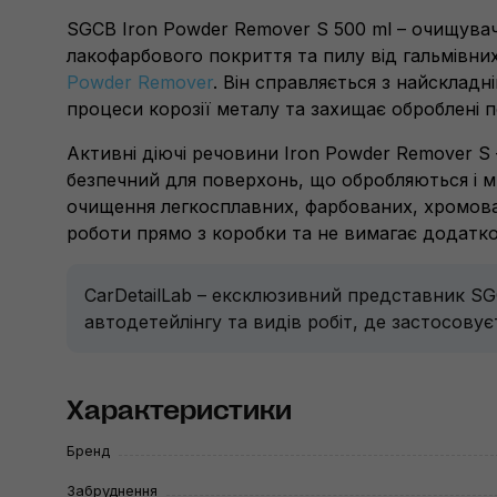
SGCB Iron Powder Remover S 500 ml –
очищувач 
лакофарбового покриття та пилу від гальмівних
Powder Remover
. Він справляється з найскладн
процеси корозії металу та захищає оброблені по
Активні діючі речовини Iron Powder Remover S
безпечний для поверхонь, що обробляються і м'
очищення легкосплавних, фарбованих, хромовани
роботи прямо з коробки та не вимагає додатк
CarDetailLab – ексклюзивний представник SGC
автодетейлінгу та видів робіт, де застосовує
Характеристики
Бренд
Забруднення