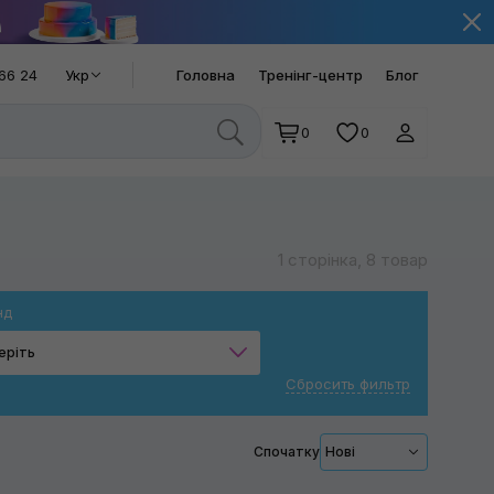
66 24
Укр
Головна
Тренінг-центр
Блог
0
0
1 сторінка, 8 товар
нд
еріть
Сбросить фильтр
Jaytec
Atlantic
Спочатку
Нові
Toyota