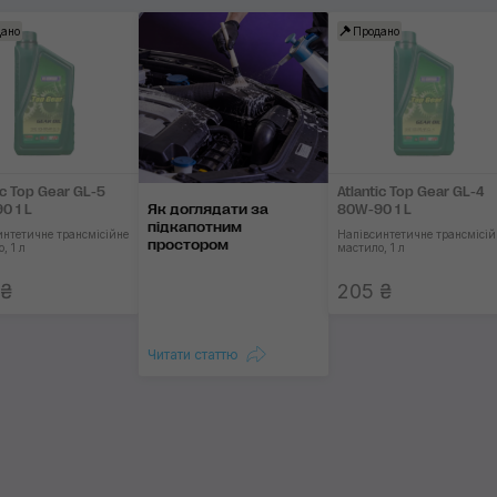
ано
Продано
Диференціал
Застосувати
ic Top Gear GL-5
Atlantic Top Gear GL-4
Як доглядати за
0 1 L
80W-90 1 L
підкапотним
интетичне трансмісійне
Напівсинтетичне трансмісій
простором
, 1 л
мастило, 1 л
 ₴
205 ₴
Читати статтю