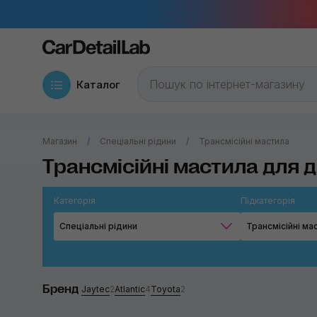
Каталог
Магазин
Спеціальні рідини
Трансмісійні мастила
Трансмісійні мастила для
Категорія
Підкатегорія
Спеціальні рідини
Трансмісійні ма
Бренд
Jaytec
2
Atlantic
4
Toyota
2