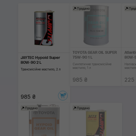
Продано
Прод
TOYOTA GEAR OIL SUPER
Atlant
75W-90 1 L
80W-9
JAYTEC Hypoid Super
80W-90 2 L
Синтетичне трансмісійне
Напівс
мастило, 1 л
мастило
Трансмісійне мастило, 2 л
985 ₴
225
985 ₴
Продано
Продано