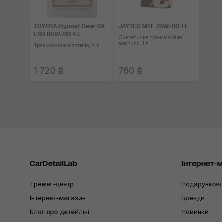
TOYOTA Hypoid Gear Oil
JAYTEC MTF 75W-90 1 L
LSD 85W-90 4 L
Синтетичне трансмісійне
мастило, 1 л
Трансмісійне мастило, 4 л
1 720 ₴
760 ₴
CarDetailLab
Інтернет-
Тренінг-центр
Подарункові
Інтернет-магазин
Бренди
Блог про детейлінг
Новинки