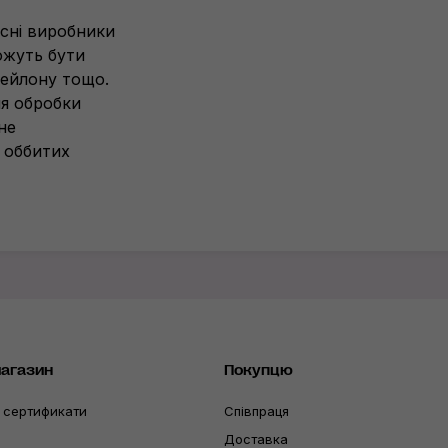
асні виробники
ожуть бути
нейлону тощо.
ля обробки
не
 оббитих
магазин
Покупцю
 сертификати
Співпраця
Доставка