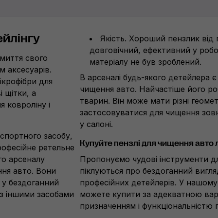
ейлінгу
Якість. Хороший пензлик від
довговічний, ефективний у робот
 миття свого
матеріалу не був зроблений.
м аксесуарів.
В арсеналі будь-якого детейлера є
ікрофібри для
чищення авто. Найчастіше його ро
 щітки, а
тварин. Він може мати різні геоме
 ковроліну і
застосовуватися для чищення зовн
у салоні.
нспортного засобу,
Купуйте пензлі для чищення авто 
рофесійне ретельне
го арсеналу
Пропонуємо чудові інструменти дл
ння авто. Вони
піклуються про бездоганний вигля
 у бездоганний
професійних детейлерів. У нашому
 з іншими засобами
можете купити за адекватною варт
призначенням і функціональністю п