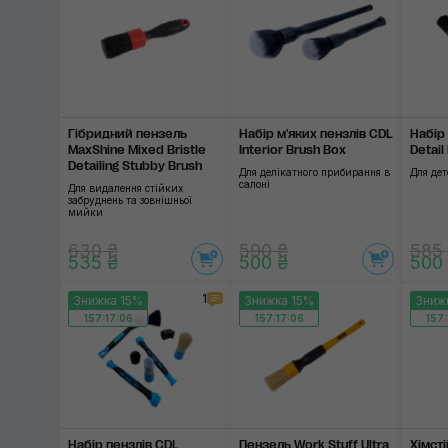
Гібридний пензель
Набір м'яких пензлів CDL
Набір
MaxShine Mixed Bristle
Interior Brush Box
Detail
Detailing Stubby Brush
Для делікатного прибирання в
Для дет
салоні
Для видалення стійких
забруднень та зовнішньої
мийки
630 ₴
590 ₴
585
535 ₴
500 ₴
500
1
Знижка 15%
Знижка 15%
Зниж
157:17:06
157:17:06
157:
Набір пензлів CDL
Пензель Work Stuff Ultra
Хімст