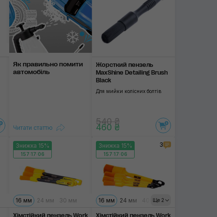
Як правильно помити
Жорсткий пензель
автомобіль
MaxShine Detailing Brush
Black
Для мийки колісних болтів
540 ₴
460 ₴
Читати статтю
3
Знижка 15%
Знижка 15%
157:17:06
157:17:06
16 мм
24 мм
30 мм
16 мм
24 мм
40 мм
30 мм
Ще 2
Хімстійкий пензель Work
Хімстійкий пензель Work