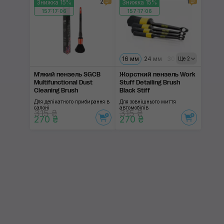
2
1
Знижка 15%
Знижка 15%
157:17:06
157:17:06
16 мм
24 мм
30 мм
40 мм
Ще 2
М'який пензель SGCB
Жорсткий пензель Work
Multifunctional Dust
Stuff Detailing Brush
Cleaning Brush
Black Stiff
Для делікатного прибирання в
Для зовнішнього миття
салоні
автомобілів
315 ₴
315 ₴
270 ₴
270 ₴