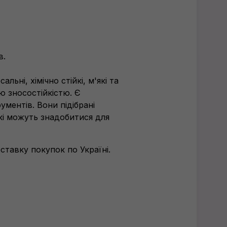
в.
льні, хімічно стійкі, м'які та
ю зносостійкістю. Є
ментів. Вони підібрані
які можуть знадобитися для
тавку покупок по Україні.