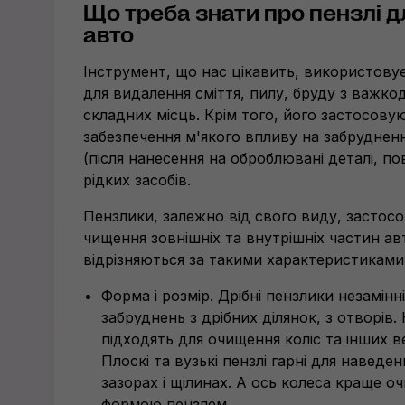
Що треба знати про пензлі 
авто
Інструмент, що нас цікавить, використовує
для видалення сміття, пилу, бруду з важко
складних місць. Крім того, його застосову
забезпечення м'якого впливу на забруднен
(після нанесення на оброблювані деталі, по
рідких засобів.
Пензлики, залежно від свого виду, застос
чищення зовнішніх та внутрішніх частин ав
відрізняються за такими характеристиками
Форма і розмір. Дрібні пензлики незамінн
забруднень з дрібних ділянок, з отворів.
підходять для очищення коліс та інших 
Плоскі та вузькі пензлі гарні для наведе
зазорах і щілинах. А ось колеса краще о
формою пензлем.