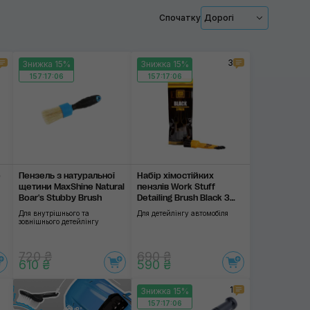
Спочатку
Дорогі
Диски
Шини
3
Знижка 15%
Знижка 15%
157:17:06
157:17:06
Шкіра
Застосувати
Ковролін
Для пластика
Моторний відсік
o
Пензель з натуральної
Набір хімостійких
щетини MaxShine Natural
пензлів Work Stuff
Boar's Stubby Brush
Detailing Brush Black 3
Pack
Для внутрішнього та
Для детейлінгу автомобіля
зовнішнього детейлінгу
720 ₴
690 ₴
610 ₴
590 ₴
1
Знижка 15%
157:17:06