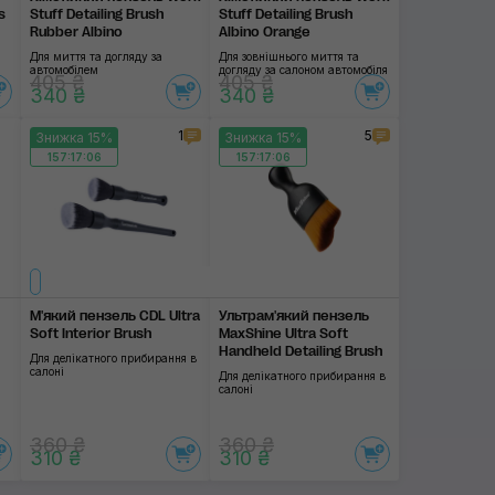
s
Stuff Detailing Brush
Stuff Detailing Brush
Rubber Albino
Albino Orange
Для миття та догляду за
Для зовнішнього миття та
автомобілем
догляду за салоном автомобіля
405 ₴
405 ₴
340 ₴
340 ₴
1
5
Знижка 15%
Знижка 15%
157:17:06
157:17:06
М'який пензель CDL Ultra
Ультрам'який пензель
Soft Interior Brush
MaxShine Ultra Soft
Handheld Detailing Brush
Для делікатного прибирання в
салоні
Для делікатного прибирання в
салоні
360 ₴
360 ₴
310 ₴
310 ₴