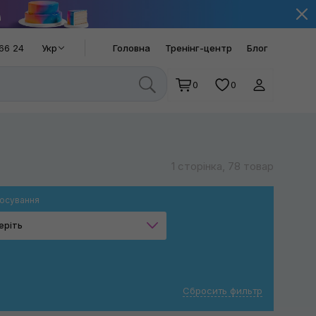
66 24
Укр
Головна
Тренінг-центр
Блог
0
0
1 сторінка, 78 товар
осування
еріть
Ручне миття
Прибирання пилу
Сбросить фильтр
Салон