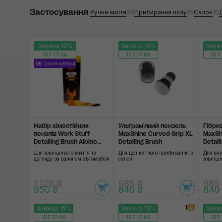
Застосування
CDL
Ручне миття
39
Прибирання пилу
25
Салон
10
Work Stuff
Знижка 15%
Знижка 15%
Зниж
SOFT99
157:17:06
157:17:06
157:
Закінчується
SGCB
Nanoskin
Застосувати
Набір хімостійких
Ультрам'який пензель
Гібри
пензлів Work Stuff
MaxShine Curved Grip XL
MaxSh
Detailing Brush Albino
Detailing Brush
Detail
Orange 3 Pack
Для зовнішнього миття та
Для делікатного прибирання в
Для вну
догляду за салоном автомобіля
салоні
зовнішн
1 120 ₴
985 ₴
985
950 ₴
840 ₴
840
1
Знижка 15%
Знижка 15%
Зниж
157:17:06
157:17:06
157: