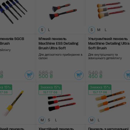
S
L
S
M
L
 пензлів SGCB
М'який пензель
Ультрам’який пензель
 Brush
MaxShine ESS Detailing
MaxShine Detailing Ultra
Brush Ultra Soft
Soft Brush
ейлінгу
Для делікатного прибирання в
Для внутрішнього та
салоні
зовнішнього детейлінгу
 ₴
585 ₴
540 ₴
 ₴
500 ₴
460 ₴
ка 15%
Знижка 15%
Знижка 15%
17:06
157:17:06
157:17:06
M
S
L
M
L
ійкий пензель
Хімстійкий пензель
Пензель з натуральної