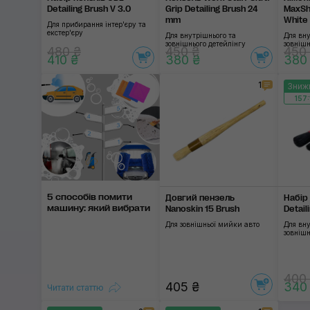
Detailing Brush V 3.0
Grip Detailing Brush 24
MaxShi
mm
White 
Для прибирання інтер'єру та
екстер'єру
Для внутрішнього та
Для вну
зовнішнього детейлінгу
зовнішн
480 ₴
450 ₴
450
410 ₴
380 ₴
380
1
Зниж
157:
5 способів помити
Довгий пензель
Набір
машину: який вибрати
Nanoskin 15 Brush
Detail
Для зовнішньої мийки авто
Для вну
зовнішн
400
405 ₴
340
Читати статтю