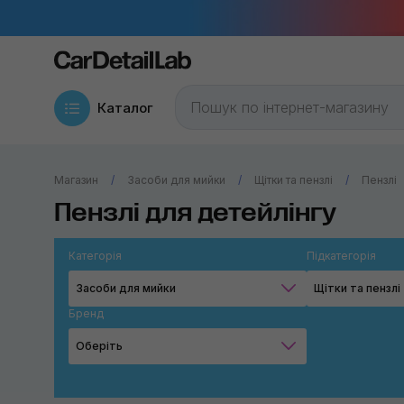
Каталог
Магазин
Засоби для мийки
Щітки та пензлі
Пензлі
Пензлі для детейлінгу
Категорія
Підкатегорія
Засоби для мийки
Щітки та пензлі
Бренд
Оберіть
MaxShine