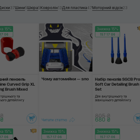
Диски
37
Шини
5
Шкіра
5
Ковролін
13
Для пластика
47
Моторний відсік
23
Йорші
1
ка 15%
Знижка 15%
Застосувати
17:06
157:17:06
Чому автомийки — зло
дний пензель
Набір пензлів SGCB Pr
ine Curved Grip XL
Soft Car Detailing Brush
ing Brush Mixed
Set
трішнього та
Для внутрішнього та
ього детейлінгу
зовнішнього детейлінгу
 ₴
805 ₴
 ₴
680 ₴
Читати статтю
1
ка 15%
Знижка 15%
Знижка 15%
17:06
157:17:06
157:17:06