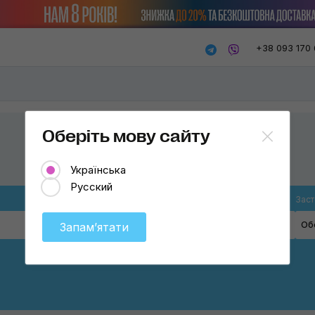
+38 093 170 
Оберіть мову сайту
Українська
Русский
Товар
Заст
Пензлі
Об
Запамʼятати
Мікрофібри
Пензлі
Щітки