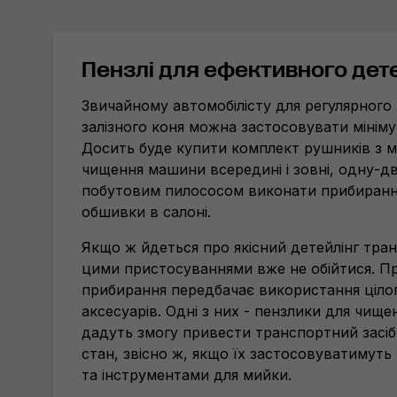
Пензлі для ефективного дет
Звичайному автомобілісту для регулярного
залізного коня можна застосовувати мініму
Досить буде купити комплект рушників з м
чищення машини всередині і зовні, одну-дві
побутовим пилососом виконати прибирання
обшивки в салоні.
Якщо ж йдеться про якісний детейлінг тра
цими пристосуваннями вже не обійтися. П
прибирання передбачає використання ціло
аксесуарів. Одні з них - пензлики для чище
дадуть змогу привести транспортний засіб
стан, звісно ж, якщо їх застосовуватимуть
та інструментами для мийки.