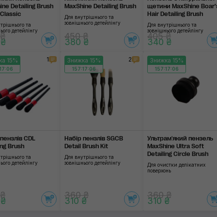
ne Detailing Brush
MaxShine Detailing Brush
щетини MaxShine Boar’
Classic
Hair Detailing Brush
Для внутрішнього та
зовнішнього детейлінгу
трішнього та
Для внутрішнього та
ього детейлінгу
зовнішнього детейлінгу
 ₴
450 ₴
405 ₴
 ₴
380 ₴
340 ₴
1
2
ка 15%
Знижка 15%
Знижка 15%
17:06
157:17:06
157:17:06
 пензлів CDL
Набір пензлів SGCB
Ультрам'який пензель
ing Brush
Detail Brush Kit
MaxShine Ultra Soft
Detailing Circle Brush
трішнього та
Для внутрішнього та
ього детейлінгу
зовнішнього детейлінгу
Для очистки делікатних
поверхонь
 ₴
360 ₴
360 ₴
 ₴
310 ₴
310 ₴