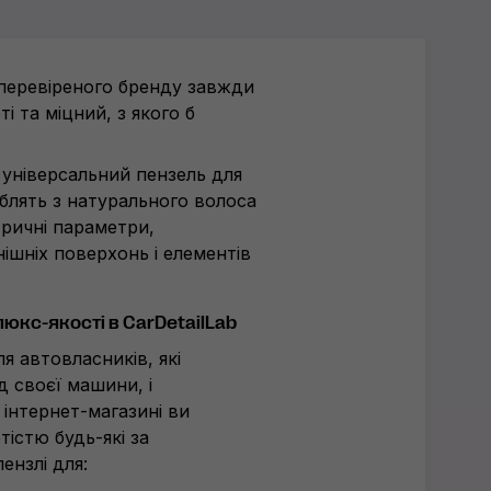
 перевіреного бренду завжди
і та міцний, з якого б
 універсальний пензель для
блять з натурального волоса
тричні параметри,
ішніх поверхонь і елементів
люкс-якості в CarDetailLab
я автовласників, які
д своєї машини, і
 інтернет-магазині ви
істю будь-які за
ензлі для: