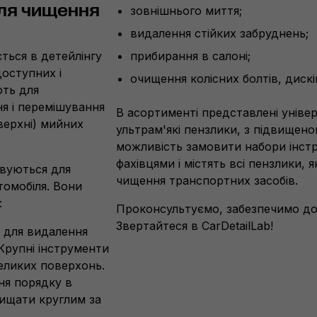
для чищення
зовнішнього миття;
видалення стійких забруднень;
ться в детейлінгу
прибирання в салоні;
доступних і
очищення колісних болтів, дискі
ють для
ня і перемішування
В асортименті представлені універса
верхні) мийних
ультрам'які пензлики, з підвищено
можливість замовити набори інстру
фахівцями і містять всі пензлики, 
овуються для
чищення транспортних засобів.
томобіля. Вони
:
Проконсультуємо, забезпечимо дос
Звертайтеся в CarDetailLab!
і для видалення
 Крупні інструменти
великих поверхонь.
ння порядку в
чищати круглим за