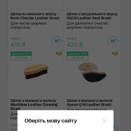
Щітка из кінського ворсу
Щітка з натураль­ного ворсу
Koch-Chemie Leather Brush
SGCB Leather Seat Brush
Для чистки шкіряних
Для делікатної очистки
поверхонь
шкіряних поверхонь
465 ₴
495 ₴
410 ₴
420 ₴
1
1
Знижка 15%
Знижка 10%
191:43:42
191:43:42
Щітка з кінського волосу
Щітка з кінського волоса
MaxShine Leather Cleaning
Gyeon Q²M Leather Brush
Brush
Для чищення шкіряних
Для чистки шкіряних
поверхонь
поверхонь
Оберіть мову сайту
360 ₴
255 ₴