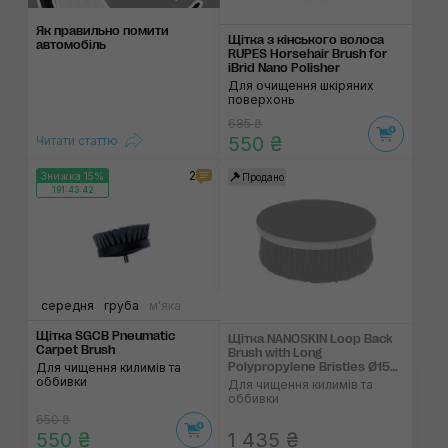
Як правильно помити
Щітка з кінського волоса
автомобіль
RUPES Horsehair Brush for
iBrid Nano Polisher
Для очищення шкіряних
поверхонь
685 ₴
550 ₴
Читати статтю
2
Знижка 15%
Продано
191:43:42
середня
груба
м'яка
Щітка SGCB Pneumatic
Щітка NANOSKIN Loop Back
Carpet Brush
Brush with Long
Для чищення килимів та
Polypropylene Bristles Ø150
оббивки
mm
Для чищення килимів та
оббивки
650 ₴
550 ₴
1 435 ₴