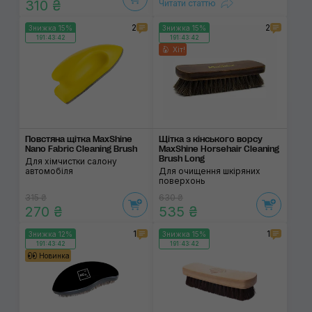
310 ₴
Читати статтю
2
2
Знижка 15%
Знижка 15%
191:43:42
191:43:42
Хіт!
Повстяна щітка MaxShine
Щітка з кінського ворсу
Nano Fabric Cleaning Brush
MaxShine Horsehair Cleaning
Brush Long
Для хімчистки салону
автомобіля
Для очищення шкіряних
поверхонь
315 ₴
630 ₴
270 ₴
535 ₴
1
1
Знижка 12%
Знижка 15%
191:43:42
191:43:42
Новинка