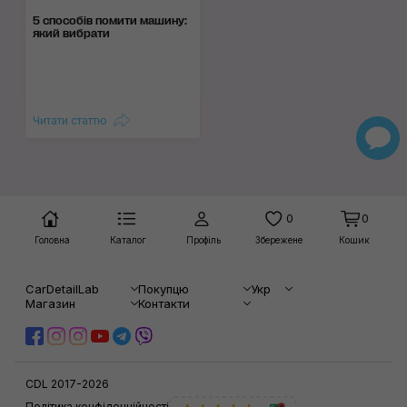
5 способів помити машину:
який вибрати
Читати статтю
0
0
Головна
Каталог
Профіль
Збережене
Кошик
CarDetailLab
Покупцю
Укр
Магазин
Контакти
CDL 2017-2026
Політика конфіденційності