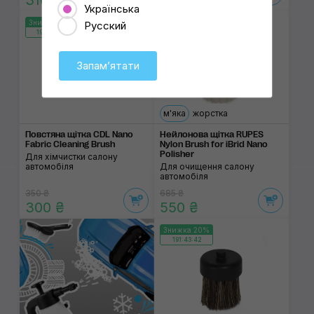
310 ₴
230 ₴
Українська
Знижка 15%
Знижка 20%
Русский
191:43:42
191:43:42
Запамʼятати
м'яка
жорстка
Повстяна щітка CDL Nano
Нейлонова щітка RUPES
Fabric Cleaning Brush
Nylon Brush for iBrid Nano
Polisher
Для хімчистки салону
автомобіля
Для очищення салону
автомобіля
350 ₴
685 ₴
300 ₴
550 ₴
Знижка 20%
191:43:42