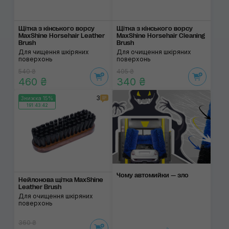
Щітка з кінського ворсу
Щітка з кінського ворсу
MaxShine Horsehair Leather
MaxShine Horsehair Cleaning
Brush
Brush
Для чищення шкіряних
Для очищення шкіряних
поверхонь
поверхонь
540 ₴
405 ₴
460 ₴
340 ₴
3
Знижка 15%
191:43:42
Чому автомийки — зло
Нейлонова щітка MaxShine
Leather Brush
Для очищення шкіряних
поверхонь
360 ₴