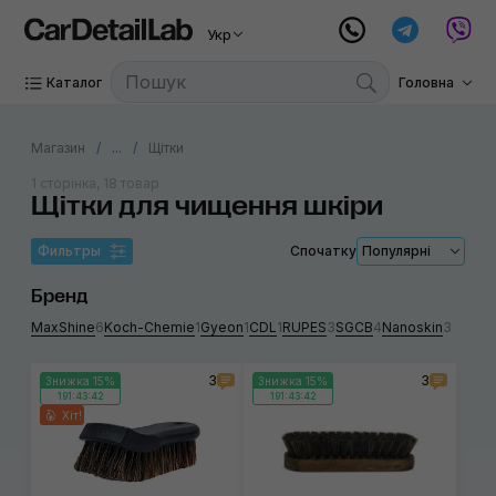
Укр
Каталог
Головна
Магазин
...
Щітки
1 сторінка, 18 товар
Щітки для чищення шкіри
Фильтры
Спочатку
Популярні
Бренд
MaxShine
6
Koch-Chemie
1
Gyeon
1
CDL
1
RUPES
3
SGCB
4
Nanoskin
3
3
3
Знижка 15%
Знижка 15%
191:43:42
191:43:42
Хіт!