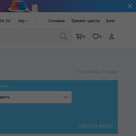
66 24
Укр
Головна
Тренінг-центр
Блог
0
0
1 сторінка, 7 товар
жина
еріть
10 м
13 м
Сбросить фильтр