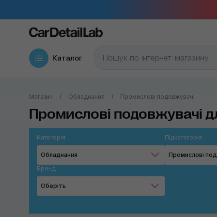
Каталог
Магазин
Обладнання
Промислові подовжувачі
Промислові подовжувачі д
Категорія
Підкатегорія
Обладнання
Промислові под
Бренд
Оберіть
Triens