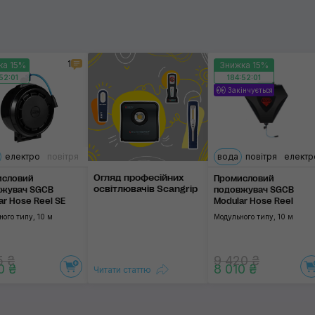
Комбінований
1
ка 15%
Знижка 15%
Застосувати
52:01
184:52:01
Закінчується
електро
повітря
вода
повітря
електр
Огляд професій­них
исловий
Промисловий
освіт­люва­чів Scangrip
жувач SGCB
подовжувач SGCB
ar Hose Reel SE
Modular Hose Reel
ого типу, 10 м
Модульного типу, 10 м
5 ₴
9 420 ₴
0 ₴
8 010 ₴
Читати статтю