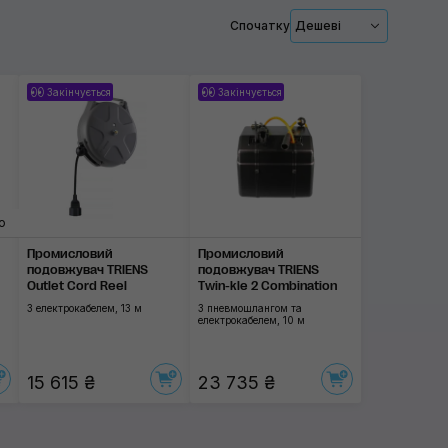
Застосувати
Спочатку
Дешеві
Закінчується
Закінчується
о
Промисловий
Промисловий
подовжувач TRIENS
подовжувач TRIENS
Outlet Cord Reel
Twin-kle 2 Combination
З електрокабелем, 13 м
З пневмошлангом та
електрокабелем, 10 м
15 615 ₴
23 735 ₴