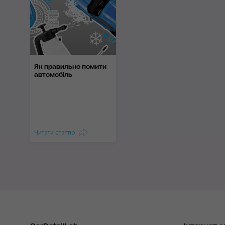
Як правильно помити
автомобіль
Читати статтю