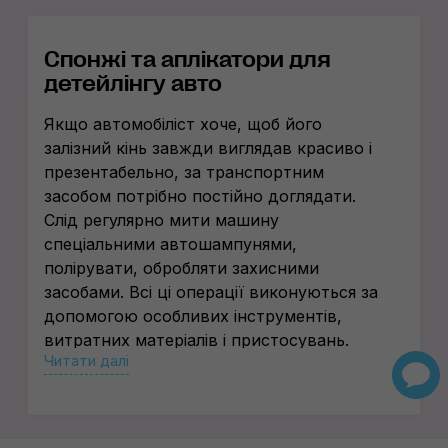
Спонжі та аплікатори для
детейлінгу авто
Якщо автомобіліст хоче, щоб його
залізний кінь завжди виглядав красиво і
презентабельно, за транспортним
засобом потрібно постійно доглядати.
Слід регулярно мити машину
спеціальними автошампунями,
полірувати, обробляти захисними
засобами. Всі ці операції виконуються за
допомогою особливих інструментів,
витратних матеріалів і пристосувань.
Читати далі
Одними з важливих аксесуарів для
догляду за авто є спонжі та аплікатори
для детейлінгу. Вони значно
прискорюють і спрощують виконання