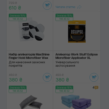
720 ₴
610 ₴
Читати статтю
Знижка 15%
Знижка 15%
166:45:52
166:45:52
Набір аплікаторів MaxShine
Аплікатор Work Stuff Eclipse
Finger Hold Microfiber Wax
Microfiber Applicator XL
Для нанесення захисних
Універсального
покриттів
застосування
450 ₴
450 ₴
380 ₴
380 ₴
4
Знижка 15%
Знижка 15%
166:45:52
166:45:52