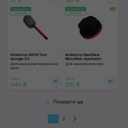
51 ₴
120 ₴
1
Знижка 15%
Знижка 15%
166:45:52
166:45:52
Аплікатор SGCB Tyre
Аплікатор MaxShine
Sponge 2.0
Microfiber Applicator
Для нанесення чорніння на
Для нанесення восків
шини
405 ₴
245 ₴
340 ₴
210 ₴
Показати ще
1
2