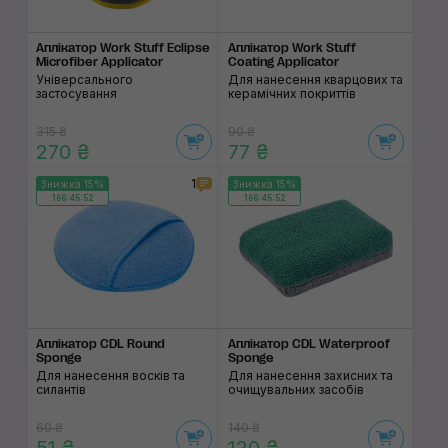
Аплікатор Work Stuff Eclipse
Аплікатор Work Stuff
Microfiber Applicator
Coating Applicator
Універсального
Для нанесення кварцових та
застосування
керамічних покриттів
315 ₴
90 ₴
270 ₴
77 ₴
1
Знижка 15%
Знижка 15%
166:45:52
166:45:52
Аплікатор CDL Round
Аплікатор CDL Waterproof
Sponge
Sponge
Для нанесення восків та
Для нанесення захисних та
силантів
очищувальних засобів
60 ₴
140 ₴