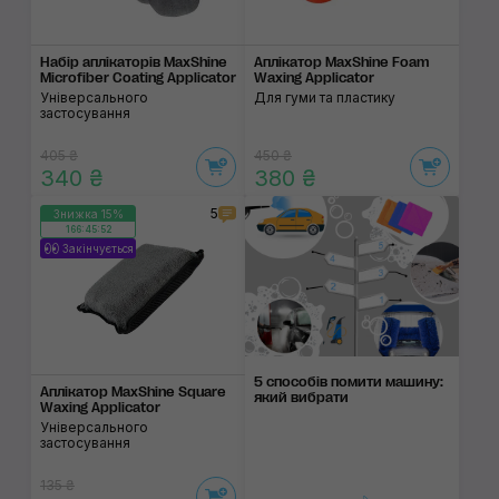
Набір аплікаторів MaxShine
Аплікатор MaxShine Foam
Microfiber Coating Applicator
Waxing Applicator
Універсального
Для гуми та пластику
застосування
405 ₴
450 ₴
340 ₴
380 ₴
5
Знижка 15%
166:45:52
Закінчується
5 способів помити машину:
Аплікатор MaxShine Square
який вибрати
Waxing Applicator
Універсального
застосування
135 ₴