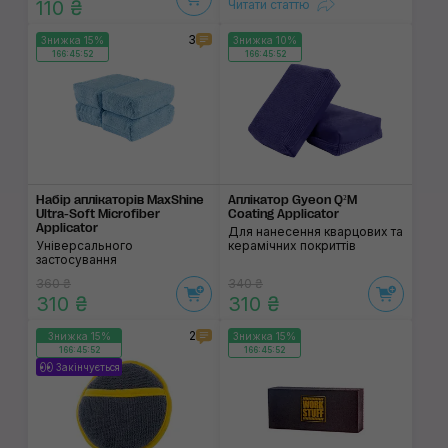
110 ₴
Читати статтю
3
Знижка 15%
Знижка 10%
166:45:52
166:45:52
Набір аплікаторів MaxShine
Аплікатор Gyeon Q²M
Ultra-Soft Microfiber
Coating Applicator
Applicator
Для нанесення кварцових та
Універсального
керамічних покриттів
застосування
360 ₴
340 ₴
310 ₴
310 ₴
2
Знижка 15%
Знижка 15%
166:45:52
166:45:52
Закінчується