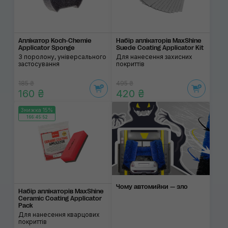
Аплікатор Koch-Chemie
Набір аплікаторів MaxShine
Applicator Sponge
Suede Coating Applicator Kit
З поролону, універсального
Для нанесення захисних
застосування
покриттів
185 ₴
495 ₴
160 ₴
420 ₴
Знижка 15%
166:45:52
Чому автомийки — зло
Набір аплікаторів MaxShine
Ceramic Coating Applicator
Pack
Для нанесення кварцових
покриттів