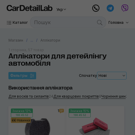
Укр
Каталог
Головна
Магазин
...
Аплікатори
1 сторінка, 57 товар
Аплікатори для детейлінгу
автомобіля
Фильтры
Спочатку
Нові
Використання аплікатора
Для восків та силантів
24
Для кварцових покриттів
8
Чорніння шин
20
Дл
1
Знижка 12%
Знижка 15%
166:45:52
166:45:52
Новинка