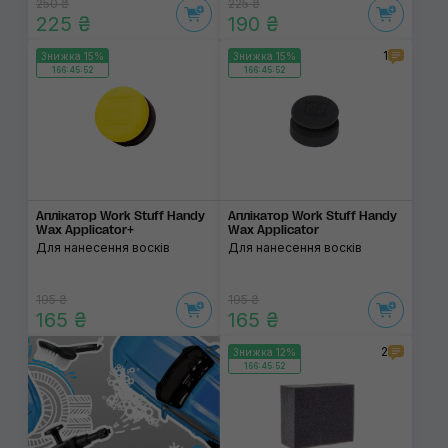
250 ₴
225 ₴
225 ₴
190 ₴
1
Знижка 15%
Знижка 15%
166:45:52
166:45:52
Аплікатор Work Stuff Handy
Аплікатор Work Stuff Handy
Wax Applicator+
Wax Applicator
Для нанесення восків
Для нанесення восків
195 ₴
195 ₴
165 ₴
165 ₴
2
Знижка 12%
166:45:52