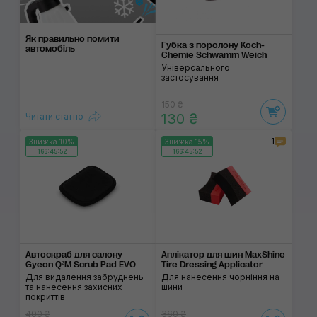
Як правильно помити
Губка з поролону Koch-
автомобіль
Chemie Schwamm Weich
Універсального
застосування
150 ₴
130 ₴
Читати статтю
1
Знижка 10%
Знижка 15%
166:45:52
166:45:52
Автоскраб для салону
Аплікатор для шин MaxShine
Gyeon Q²M Scrub Pad EVO
Tire Dressing Applicator
Для видалення забруднень
Для нанесення чорніння на
та нанесення захисних
шини
покриттів
400 ₴
360 ₴