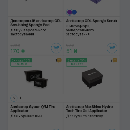
Двосторонній аплікатор CDL
Аплікатор CDL Sponge Scrub
Scrubbing Sponge Pad
З мікрофібри,
Для універсального
універсального
застосування
застосування
200 ₴
60 ₴
170 ₴
51 ₴
1
2
Знижка 10%
Знижка 15%
166:45:52
166:45:52
S
L
Аплікатор Gyeon Q²M Tire
Аплікатор MaxShine Hydro-
Applicator
Tech Tire Gel Applicator
Для чорніння шин
Для гуми та пластику