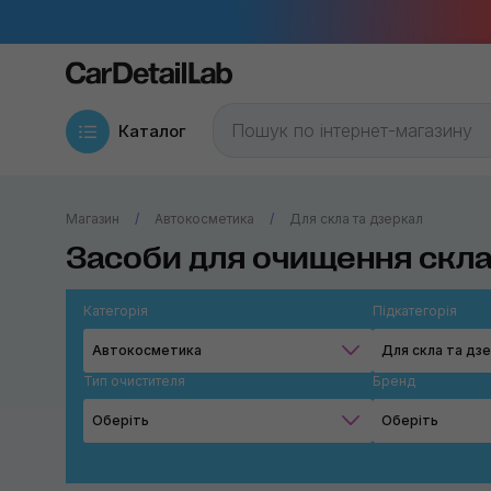
Каталог
Магазин
Автокосметика
Для скла та дзеркал
Засоби для очищення скла
Категорія
Підкатегорія
Автокосметика
Для скла та дз
Тип очистителя
Бренд
Оберіть
Оберіть
Абразивний
Chemical G