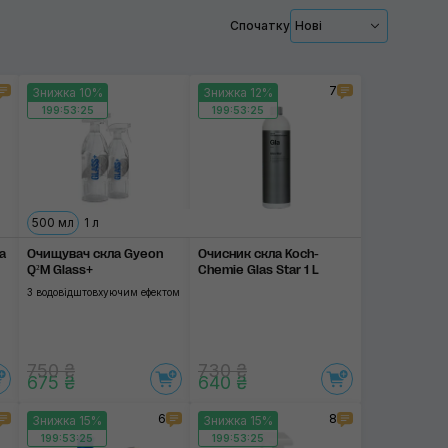
Застосувати
Спочатку
Нові
7
Знижка 10%
Знижка 12%
199:53:24
199:53:24
500 мл
1 л
a
Очищувач скла Gyeon
Очисник скла Koch-
Q²M Glass+
Chemie Glas Star 1 L
З водовідштовхуючим ефектом
750 ₴
730 ₴
675 ₴
640 ₴
6
8
Знижка 15%
Знижка 15%
199:53:24
199:53:24