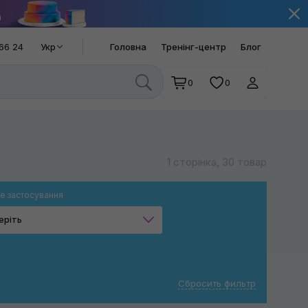
66 24
Укр
Головна
Тренінг-центр
Блог
0
0
1 сторінка, 30 товар
е застосування
еріть
Скло
Дзеркала
Сбросить фильтр