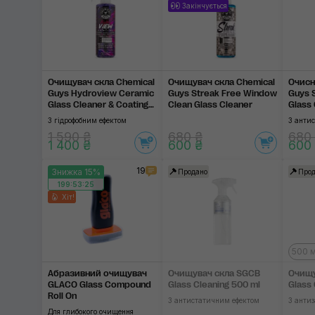
Закінчується
Очищувач скла Chemical
Очищувач скла Chemical
Очисн
Guys Hydroview Ceramic
Guys Streak Free Window
Guys S
Glass Cleaner & Coating
Clean Glass Cleaner
Glass
473 ml
З гідрофобним ефектом
З анти
1 590 ₴
680 ₴
680
1 400 ₴
600 ₴
600
19
Знижка 15%
Продано
Прод
199:53:24
Хіт!
500 
Абразивний очищувач
Очищувач скла SGCB
Очищу
GLACO Glass Compound
Glass Cleaning 500 ml
Glass 
Roll On
З антистатичним ефектом
З анти
Для глибокого очищення