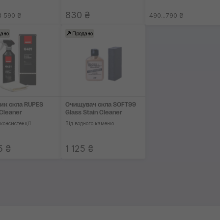
830 ₴
3 590 ₴
490...790 ₴
ано
Продано
ик скла RUPES
Очищувач скла SOFT99
 Cleaner
Glass Stain Cleaner
 консистенції
Від водного каменю
5 ₴
1 125 ₴