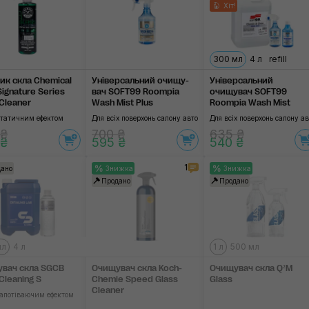
Хіт!
300 мл
4 л
refill
ик скла Chemical
Універсальний очищу­
Універсальний
ignature Series
вач SOFT99 Roompia
очищувач SOFT99
 Cleaner
Wash Mist Plus
Roompia Wash Mist
статичним ефектом
Для всіх поверхонь салону авто
Для всіх поверхонь салону ав
 ₴
700 ₴
635 ₴
 ₴
595 ₴
540 ₴
1
ано
Знижка
Знижка
Продано
Продано
мл
4 л
1 л
500 мл
вач скла SGCB
Очищувач скла Koch-
Очищувач скла Q²M
Cleaning S
Chemie Speed Glass
Glass
Cleaner
запотіваючим ефектом