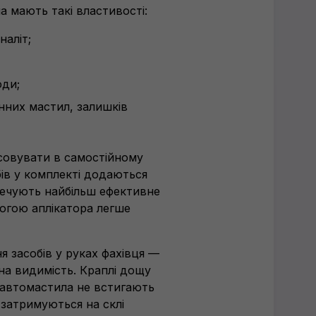
а мають такі властивості:
аліт;
оди;
них мастил, залишків
совувати в самостійному
обів у комплекті додаються
зпечують найбільш ефективне
огою аплікатора легше
я засобів у руках фахівця —
нна видимість. Краплі дощу
і автомастила не встигають
 затримуються на склі