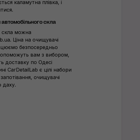
ться каламутна плівка, і
тися.
я автомобільного скла
я скла можна
ab.ua. Ціна на очищувачі
рацюємо безпосередньо
допоможуть вам з вибором,
ь доставку по Одесі
ині
CarDetailLab є цілі набори
 запотівання, очищувачі
 даху.