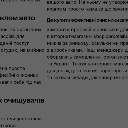
вашого авто. На ньому не утворює
краплям просто нема за що зачепи
склом авто
Де купити ефективні очисники дл
нь, як органічних,
Замовити професійні очисники дл
засобів для
в
інтернет-магазині
shop.cardetaill
данні послуг
нижча за ринкову, оскільки ми п
-студіях
, на мийних і
з виробниками. Наші менеджери 
оформлять замовлення, організуют
та Україні. Також в
інтернет-магаз
ена проста
для догляду за склом, спреї проти
фесійні очисники
та захисні склади для панорамного
ували себе під час
х очищувачів
ого очищення скла
датково