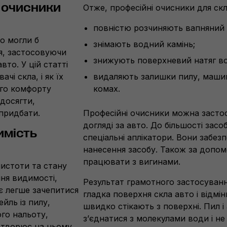
і очисники
Отже, професійні очисники для скл
повністю розчиняють вапняний н
о могли б
знімають водний камінь;
я, застосовуючи
знижують поверхневий натяг в
вто. У цій статті
чі скла, і як їх
видаляють залишки пилу, машин
ого комфорту
комах.
досягти,
придбати.
Професійні очисники можна засто
догляді за авто. До більшості зас
имість
спеціальні аплікатори. Вони забе
нанесення засобу. Також за допом
працювати з вигинами.
чистоти та стану
ння видимості,
Результат грамотного застосуванн
ає легше зачепитися
гладка поверхня скла авто і відмі
йль із пилу,
швидко стікають з поверхні. Пил 
ого нальоту,
з’єднатися з молекулами води і не
створює на ньому