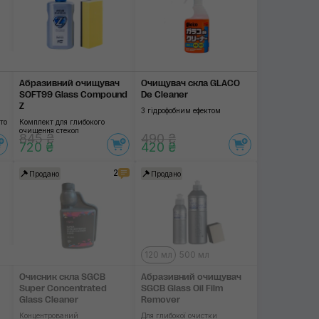
Абразивний очищувач
Очищувач скла GLACO
SOFT99 Glass Compound
De Cleaner
Z
З гідрофобним ефектом
то
Комплект для глибокого
очищення стекол
845 ₴
490 ₴
720 ₴
420 ₴
2
Продано
Продано
120 мл
500 мл
Очисник скла SGCB
Абразивний очищувач
Super Concentrated
SGCB Glass Oil Film
Glass Cleaner
Remover
Концентрований
Для глибокої очистки