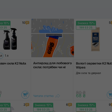
Застосувати
10
5
ка 15%
Знижка 15%
ie
53:24
199:53:24
стосувати
мл
1 л
Антидощ для лобово­го
вач скла K2 Nuta
Вологі серветки K2 Nut
скла: по­трі­бен чи ні
Wipes
Для скла та дзеркал
₴
80 ₴
₴
68 ₴
Читати статтю
2
6
9
ка 12%
Знижка 15%
Знижка 15%
53:24
199:53:24
199:53:24