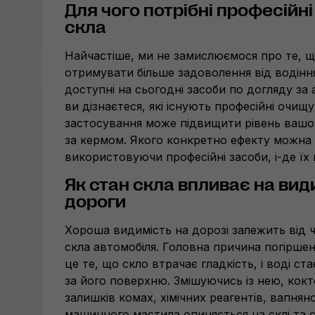
Для чого потрібні професійн
скла
Найчастіше, ми не замислюємося про те, щ
отримувати більше задоволення від водінн
доступні на сьогодні засоби по догляду за а
ви дізнаєтеся, які існують професійні очищува
застосування може підвищити рівень ваш
за кермом. Якого конкретно ефекту можна 
використовуючи професійні засоби,
і-де
їх 
Як стан скла впливає на вид
дороги
Хороша видимість на дорозі залежить від 
скла автомобіля. Головна причина погірше
це те, що скло втрачає гладкість, і воді ст
за його поверхню. Змішуючись із нею, кокте
залишків комах, хімічних реагентів, вапнян
машинного мастила опиняється на склі та 