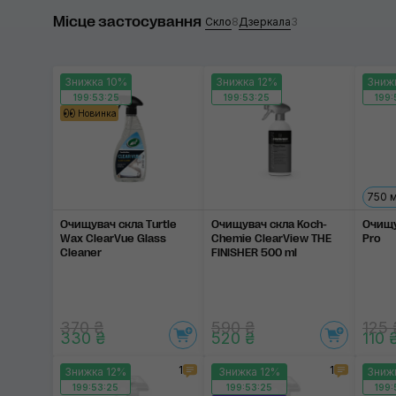
Місце застосування
Спиртовий
Turtle Wax
Скло
8
Дзеркала
3
Гелеподібний
K2
Знижка 10%
Знижка 12%
Зниж
Безаміачний
Koch-Chem
199:53:24
199:53:24
199:
Новинка
Gyeon
Застосувати
Glaco
За
750 
RUPES
Очищувач скла Turtle
Очищувач скла Koch-
Очищу
SOFT99
Wax ClearVue Glass
Chemie ClearView THE
Pro
Cleaner
FINISHER 500 ml
SGCB
370 ₴
590 ₴
125 
330 ₴
520 ₴
110 
1
1
Знижка 12%
Знижка 12%
Зниж
199:53:24
199:53:24
199: