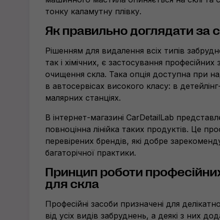
тонку каламутну плівку.
Як правильно доглядати за 
Рішенням для видалення всіх типів забрудне
так і хімічних, є застосування професійних 
очищення скла. Така опція доступна при на
в автосервісах високого класу: в
детейлінг
малярних станціях.
В
інтернет-магазині
CarDetailLab представл
повноцінна лінійка таких продуктів. Це про
перевірених брендів, які добре зарекоменд
багаторічної практики.
Принцип роботи професійни
для скла
Професійні засоби призначені для делікатн
від усіх видів забруднень, а деякі з них до