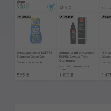
стекол
845 ₴
720 ₴
495 ₴
630...
Продано
Продано
Прод
Очищувач скла SOFT99
Абразивний очищувач
Очисн
Fukupika Glass Gel
RUPES Crystal Trim
Glass
Compound
Гелевої консистенції
Гелевої
Для глибокого очищення
стекол
565 ₴
1 190 ₴
1 47