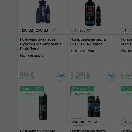
120 мл
250 мл
1 л
1 л
250 мл
1 л
2
Полірувальна паста
Полірувальна паста
Полір
Gyeon Q²M Compound+
RUPES D-A Coarse
RUPES
Redefined
Крупнозерниста
Крупно
Крупнозерниста
615 ₴
3 060 ₴
2 3
550 ₴
2 450 ₴
1 87
Знижка 10%
Знижка 10%
Зниж
182:02:04
182:02:04
182
250 мл
750 мл
1 л
2
Полірувальна паста
Полірувальна паста
Полір