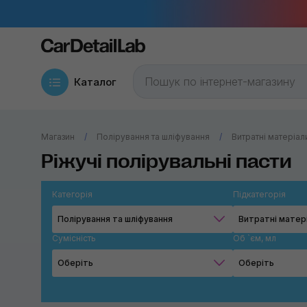
Каталог
Магазин
Полірування та шліфування
Витратні матеріал
Ріжучі полірувальні пасти
Категорія
Підкатегорія
Полірування та шліфування
Сумісність
Об `єм, мл
Оберіть
Оберіть
Роторне
120