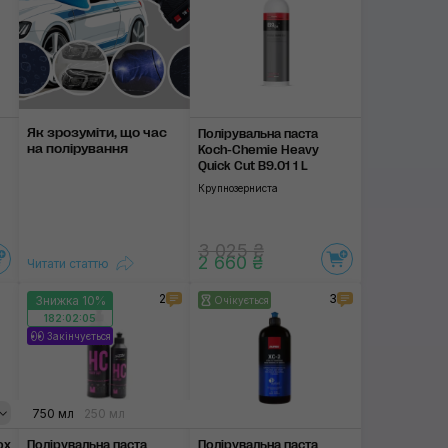
Як зрозуміти, що час
Полірувальна паста
на полірування
Koch-Chemie Heavy
Quick Cut B9.01 1 L
Крупнозерниста
3 025 ₴
2 660 ₴
Читати статтю
2
3
Знижка 10%
Очікується
182:02:04
Закінчується
дньоабразивна
750 мл
250 мл
фінішна
ox
Полірувальна паста
Полірувальна паста