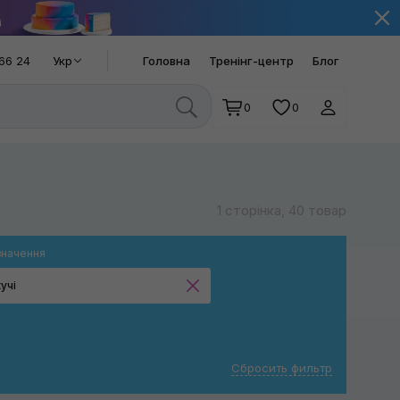
66 24
Укр
Головна
Тренінг-центр
Блог
0
0
1 сторінка, 40 товар
значення
учі
Ріжучі
Середньо-абразивні
Сбросить фильтр
Фінішні