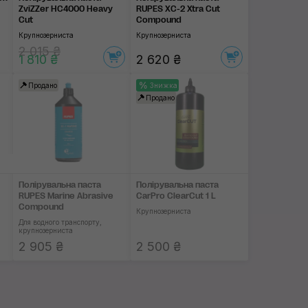
ZviZZer HC4000 Heavy
RUPES XC-2 Xtra Cut
Cut
Compound
Крупнозерниста
Крупнозерниста
2 015 ₴
1 810 ₴
2 620 ₴
Продано
Знижка
Продано
Полірувальна паста
Полірувальна паста
RUPES Marine Abrasive
CarPro ClearCut 1 L
Compound
Крупнозерниста
Для водного транспорту,
крупнозерниста
2 905 ₴
2 500 ₴