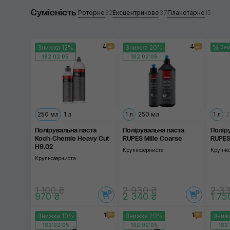
Сумісність
Ексцентрикове
240
Роторне
32
Ексцентрикове
37
Планетарне
15
Планетарне
250
4
4
Знижка 12%
Знижка 20%
Зн
300
182:02:04
182:02:04
Застосувати
750
850
За
250 мл
1 л
1 л
250 мл
1 л
2
1000
Полірувальна паста
Полірувальна паста
Полір
Koch-Chemie Heavy Cut
RUPES Mille Coarse
RUPES
H9.02
Крупнозерниста
Крупно
Крупнозерниста
1 100 ₴
2 930 ₴
2 3
970 ₴
2 340 ₴
1 75
1
1
Знижка 10%
Знижка 20%
Зниж
182:02:04
182:02:04
182