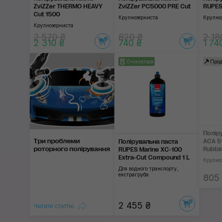
ZviZZer THERMO HEAVY
ZviZZer PC5000 PRE Cut
RUPES
Cut 1500
Крупнозерниста
Крупно
Крупнозерниста
2 570 ₴
820 ₴
2 18
2 310 ₴
740 ₴
1 74
Очікується
Прод
Полір
Три проблеми
ACA 5
Полірувальна паста
роторного полірування
Rubbi
RUPES Marine XC-100
Extra-Cut Compound 1 L
Крупно
Для водного транспорту,
екстрагруба
805
2 455 ₴
Читати статтю