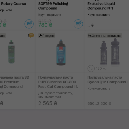
 Rotary Coarse
SOFT99 Polishing
Exclusive Liquid
Compound
Compound №1
зерниста
Крупнозерниста
Крупнозерниста
0 ₴
915 ₴
0 ₴
780 ₴
... ₴
1
ано
Продано
Знято з виробництва
1 л
120 мл
увальна паста 3D
Полірувальна паста
Полірувальна паста
10 Premium
RUPES Marine XC-300
Gyeon Q²M Compound+
ng Compound
Fast-Cut Compound 1 L
Крупнозерниста
зерниста
Для водного транспорту,
крупнозерниста
 ₴
2 565 ₴
650...2 530 ₴