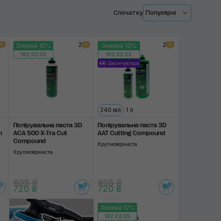
Спочатку
Популярні
Однокрокові
Антиголограмна
2
2
Знижка 10%
Знижка 10%
182:02:04
182:02:04
Для стекол
Закінчується
Застосувати
Для фар
240 мл
1 л
Полірувальна паста 3D
Полірувальна паста 3D
n
ACA 500 X-Tra Cut
AAT Cutting Compound
Compound
Крупнозерниста
Крупнозерниста
805 ₴
805 ₴
720 ₴
720 ₴
Знижка 12%
182:02:04