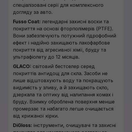
спеціалізовані серії для комплексного
догляду за авто.
Fusso Coat:
легендарні захисні воски та
покриття на основі фторполімерів (PTFE).
Вони забезпечують потужний гідрофобний
ефект і надійно захищають лакофарбове
покриття від агресивної хімії, бруду та
ультрафіолету до 12 місяців.
GLACO:
світовий бестселер серед
покриттів антидощ для скла. Засоби не
лише відштовхують воду та покращують
видимість у зливу, а й захищають скло,
дзеркала та оптику від налипання комах і
бруду. Взимку оброблена поверхня менше
промерзає та набагато легше очищається
від крижаної кірки.
DiGloss:
інструменти, очищувачі та захисні