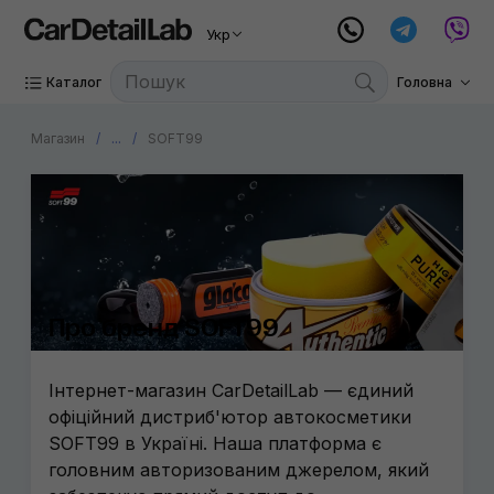
Укр
Каталог
Головна
Магазин
...
SOFT99
Про бренд SOFT99
Інтернет-магазин CarDetailLab — єдиний
офіційний дистриб'ютор автокосметики
SOFT99 в Україні. Наша платформа є
головним авторизованим джерелом, який