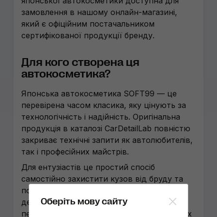
японської автокосметики доступна для
замовлення в нашому онлайн-магазині,
який є офіційним постачальником
сертифікованої продукції бренду.
Для кого створена ця
автокосметика?
Японська автокосметика SOFT99 — це
перевірена часом класика, яку цінують за
технологічність і надійність. Оригінальна
продукція в каталозі CarDetailLab повністю
закриває технічні запити як автолюбителів,
так і професійних майстрів.
Для ентузіастів це простий спосіб
самостійно захистити кузов від бруду та
покращити видимість у дощ, а для
Оберіть мову сайту
детейлінг-студій — засоби з
передбачуваним результатом на будь-яких