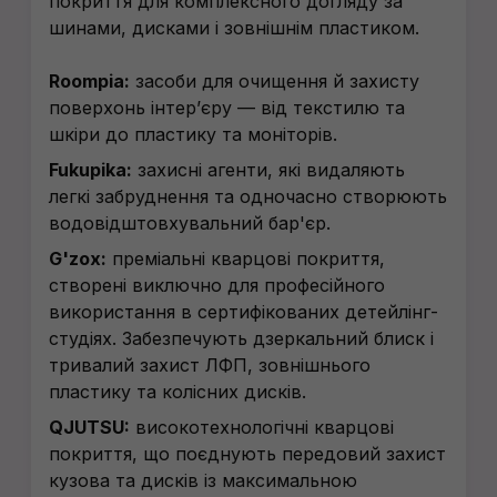
покриття для комплексного догляду за
шинами, дисками і зовнішнім пластиком.
Roompia:
засоби для очищення й захисту
поверхонь інтерʼєру — від текстилю та
шкіри до пластику та моніторів.
Fukupika:
захисні агенти, які видаляють
легкі забруднення та одночасно створюють
водовідштовхувальний бар'єр.
G'zox:
преміальні кварцові покриття,
створені виключно для професійного
використання в сертифікованих детейлінг-
студіях. Забезпечують дзеркальний блиск і
тривалий захист ЛФП, зовнішнього
пластику та колісних дисків.
QJUTSU:
високотехнологічні кварцові
покриття, що поєднують передовий захист
кузова та дисків із максимальною