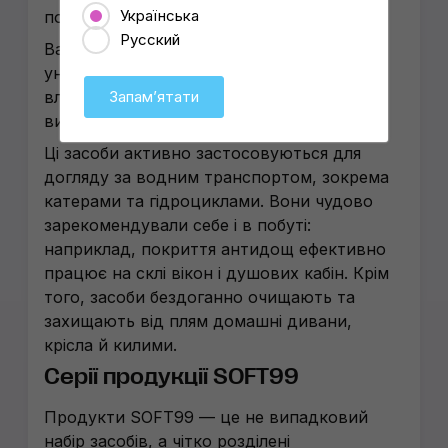
Українська
поверхнях авто.
Русский
Варто зазначити, що завдяки своїй
універсальності та високим захисним
властивостям, продукція SOFT99 давно
Запамʼятати
вийшла за межі автомобільної ніші.
Ці засоби активно застосовуються для
догляду за водним транспортом, зокрема
катерами та гідроциклами. Вони чудово
зарекомендували себе і в побуті:
наприклад, покриття антидощ ефективно
працює на склі вікон і душових кабін. Крім
того, засоби бездоганно очищають та
захищають від плям домашні дивани,
крісла й килими.
Серії продукції SOFT99
Продукти SOFT99 — це не випадковий
набір засобів, а чітко розділені