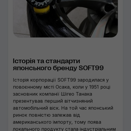
Історія та стандарти
японського бренду SOFT99
Історія корпорації SOFT99 зародилася у
повоєнному місті Осака, коли у 1951 році
засновник компанії Шігео Танака
презентував перший вітчизняний
автомобільний віск. На той час японський
ринок повністю залежав від
американського імпорту, тому поява
локального продукту стала індустріальним