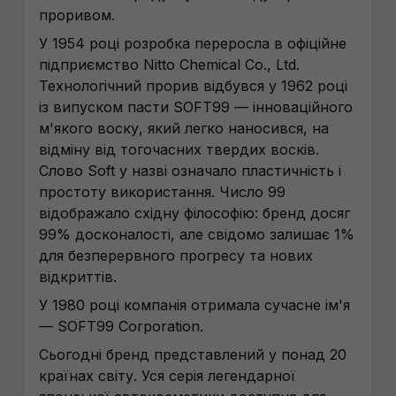
проривом.
У 1954 році розробка переросла в офіційне
підприємство Nitto Chemical Co., Ltd.
Технологічний прорив відбувся у 1962 році
із випуском пасти SOFT99 — інноваційного
м'якого воску, який легко наносився, на
відміну від тогочасних твердих восків.
Слово Soft у назві означало пластичність і
простоту використання. Число 99
відображало східну філософію: бренд досяг
99% досконалості, але свідомо залишає 1%
для безперервного прогресу та нових
відкриттів.
У 1980 році компанія отримала сучасне ім'я
— SOFT99 Corporation.
Сьогодні бренд представлений у понад 20
країнах світу. Уся серія легендарної