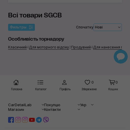
Всі товари SGCB
Фильтры
Спочатку
Нові
Особливість торнадору
Класичний
4
Для моторного відсіку
2
Продувний
4
Для нанесення покри
0
0
Головна
Каталог
Профіль
Збережене
Кошик
CarDetailLab
Покупцю
Укр
Магазин
Контакти