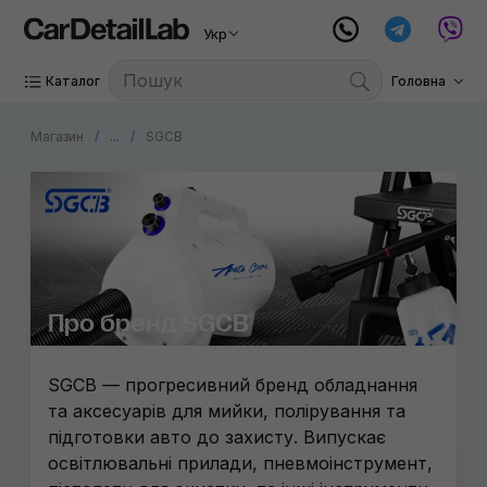
Укр
Mariner
Ручний 
Каталог
Головна
Nanoski
Витратні
3D
Магазин
...
SGCB
Fiac
Gyeon
CarPro
Metrova
Про бренд SGCB
Triens
SGCB — прогресивний бренд обладнання
Wizard
та аксесуарів для мийки, полірування та
PADS99
підготовки авто до захисту. Випускає
освітлювальні прилади, пневмоінструмент,
Atlantic