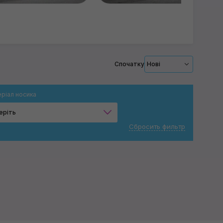
Спочатку
Нові
ріал носика
еріть
Сбросить фильтр
Композит
Гума
Застосувати