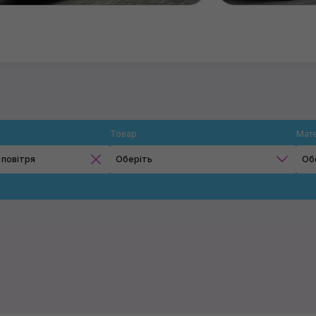
Товар
Мате
 повітря
Оберіть
Об
Продувні пістолети
Застосувати