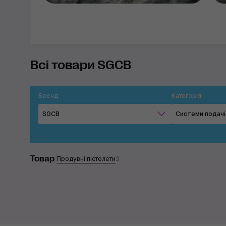
Всі товари SGCB
Бренд
Категорія
SGCB
Системи подачі
Товар
Продувні пістолети
3