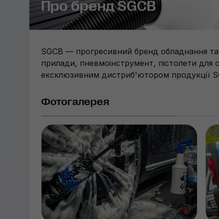
Про бренд SGCB
SGCB — прогресивний бренд обладнання та а
прилади, пневмоінструмент, пістолети для о
ексклюзивним дистриб'ютором продукції SG
Фотогалерея