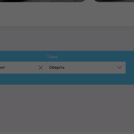
Товар
ент
Оберіть
Ножі
Застосувати