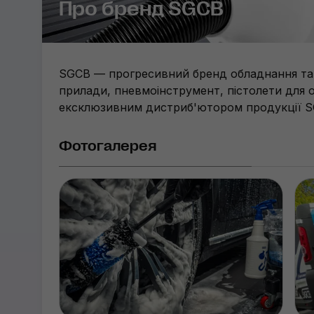
Про бренд SGCB
SGCB — прогресивний бренд обладнання та а
прилади, пневмоінструмент, пістолети для о
ексклюзивним дистриб'ютором продукції SG
Фотогалерея