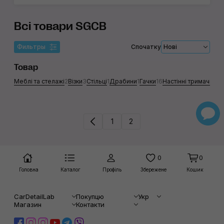
Всі товари SGCB
Фильтры
Спочатку
Нові
Товар
Меблі та стелажі
2
Візки
3
Стільці
1
Драбини
1
Гачки
16
Настінні тримачі
9
Мо
1
2
0
0
Головна
Каталог
Профіль
Збережене
Кошик
CarDetailLab
Покупцю
Укр
Магазин
Контакти