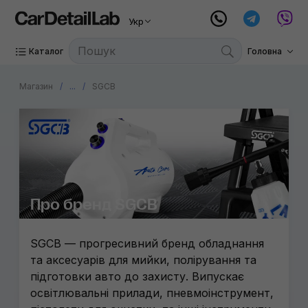
Mariner
Ручний 
Укр
Nanoski
Витратні
Каталог
Головна
3D
Магазин
...
SGCB
Fiac
Gyeon
CarPro
Metrova
Triens
Про бренд SGCB
Wizard
SGCB — прогресивний бренд обладнання
PADS99
та аксесуарів для мийки, полірування та
підготовки авто до захисту. Випускає
Atlantic
освітлювальні прилади, пневмоінструмент,
Canyon