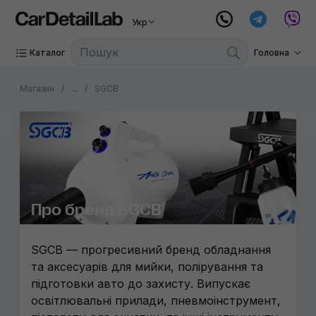
Укр
K2
Стельові
Procar
Електро
Каталог
Головна
Mariner
Ручний 
Магазин
...
SGCB
Nanoski
Витратні
3D
Fiac
Gyeon
Про бренд SGCB
CarPro
Metrova
SGCB — прогресивний бренд обладнання
та аксесуарів для мийки, полірування та
Triens
підготовки авто до захисту. Випускає
освітлювальні прилади, пневмоінструмент,
Wizard