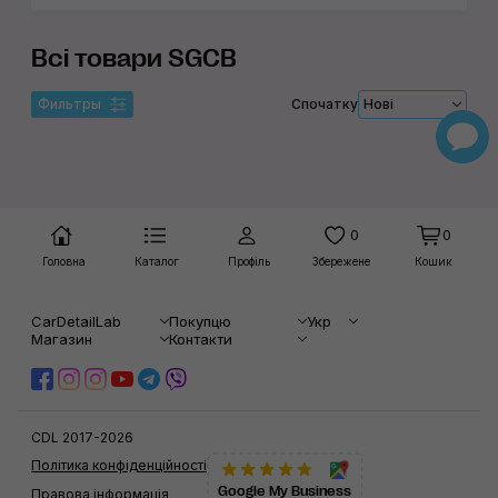
Всі товари SGCB
Фильтры
Спочатку
Нові
0
0
Головна
Каталог
Профіль
Збережене
Кошик
CarDetailLab
Покупцю
Укр
Магазин
Контакти
CDL 2017-2026
Політика конфіденційності
Google My Business
Правова інформація