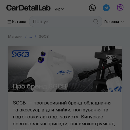
Укр
Mariner
Ручний 
Каталог
Головна
Nanoski
Витратні
3D
Магазин
...
SGCB
Fiac
Gyeon
CarPro
Metrova
Про бренд SGCB
Triens
SGCB — прогресивний бренд обладнання
Wizard
та аксесуарів для мийки, полірування та
PADS99
підготовки авто до захисту. Випускає
освітлювальні прилади, пневмоінструмент,
Atlantic