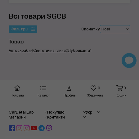
Всі товари SGCB
Фильтры
Спочатку
Нові
Товар
Автоскраби
4
Синтетична глина
2
Лубриканти
1
0
0
Головна
Каталог
Профіль
Збережене
Кошик
CarDetailLab
Покупцю
Укр
Магазин
Контакти