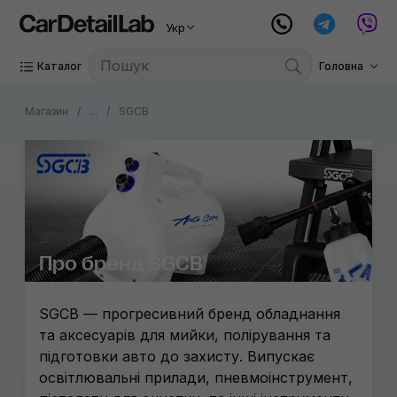
Mariner
Ручний 
Укр
Nanoski
Витратні
Каталог
Головна
3D
Магазин
...
SGCB
Fiac
Gyeon
CarPro
Metrova
Triens
Про бренд SGCB
Wizard
SGCB — прогресивний бренд обладнання
PADS99
та аксесуарів для мийки, полірування та
підготовки авто до захисту. Випускає
Atlantic
освітлювальні прилади, пневмоінструмент,
Canyon