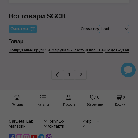
Всі товари SGCB
Фильтры
Спочатку
Нові
Товар
Полірувальні круги
45
Полірувальні пасти
4
Підошви
8
Подовжувачі
1
Очи
1
2
0
0
Головна
Каталог
Профіль
Збережене
Кошик
CarDetailLab
Покупцю
Укр
Магазин
Контакти