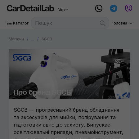
Укр
Mariner
Ручний 
Каталог
Головна
Nanoski
Витратні
3D
Магазин
...
SGCB
Fiac
Gyeon
CarPro
Metrova
Про бренд SGCB
Triens
SGCB — прогресивний бренд обладнання
Wizard
та аксесуарів для мийки, полірування та
PADS99
підготовки авто до захисту. Випускає
освітлювальні прилади, пневмоінструмент,
Atlantic