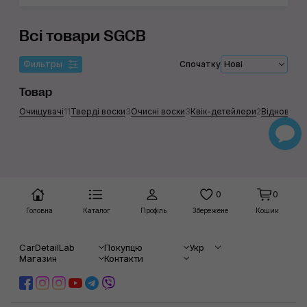
Всі товари SGCB
Фильтры
Спочатку
Нові
Товар
Очищувачі
11
Тверді воски
3
Очисні воски
3
Квік-детейлери
2
Відновлюю
0
0
Головна
Каталог
Профіль
Збережене
Кошик
CarDetailLab
Покупцю
Укр
Магазин
Контакти