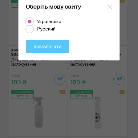
4
1
Знижка 15%
Знижка 15%
177:31:17
Оберіть мову сайту
177:31:17
Українська
Русский
Запамʼятати
Хімостійкий обприску­вач
Хімостійкий обприскувач
SGCB Spray Bottle 2.0
SGCB Spray Bottle 2.0 Grey
Для універсального
Для універсального
застосування
застосування
215 ₴
215 ₴
180 ₴
180 ₴
1
1
Знижка 15%
Знижка 15%
177:31:17
177:31:17