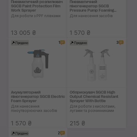
Пневматичний розпилювач
Пневматичний
SGCB Paint Protection Film
піногенератор SGCB
Work Sprayer
Pressure Pump Foaming
Sprayer
Для роботи з PPF плівками
Для нанесення засобів
13 005 ₴
1 570 ₴
1
3
Продано
Продано
Акумуляторний
Обприскувач SGCB High
піногенератор SGCB Electric
Output Chemical Resistant
Foam Sprayer
Sprayer With Bottle
Для нанесення
Для роботи з кислотами,
піноутворюючих засобів
лугами та розчинниками
1 570 ₴
215 ₴
2
Продано