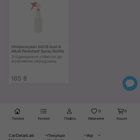
Обприскувач SGCB Acid &
Alkali Resistant Spray Bottle
З підвищеною стійкістю до
агресивних середовищ
185 ₴
0
0
Головна
Каталог
Профіль
Збережене
Кошик
CarDetailLab
Покупцю
Укр