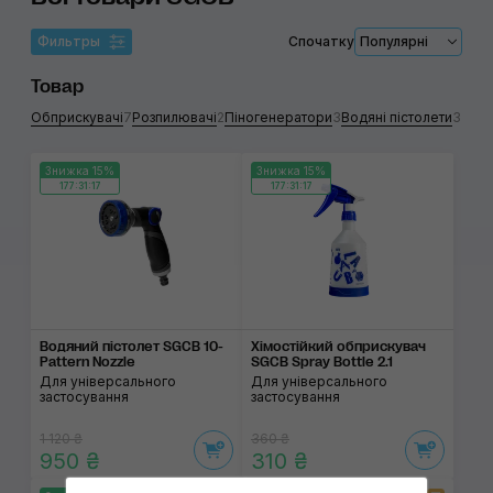
Фильтры
Спочатку
Популярні
Товар
Обприскувачі
7
Розпилювачі
2
Піногенератори
3
Водяні пістолети
3
Знижка 15%
Знижка 15%
177:31:17
177:31:17
Водяний пістолет SGCB 10-
Хімостійкий обприску­вач
Pattern Nozzle
SGCB Spray Bottle 2.1
Для універсального
Для універсального
застосування
застосування
1 120 ₴
360 ₴
950 ₴
310 ₴