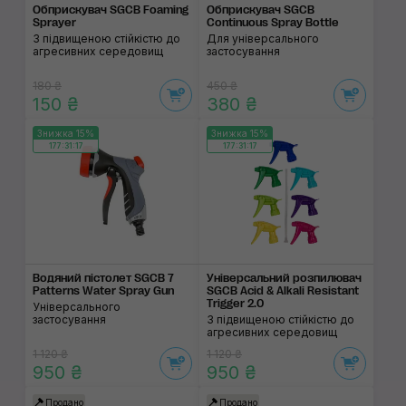
Обприскувач SGCB Foaming
Обприскувач SGCB
Sprayer
Continuous Spray Bottle
З підвищеною стійкістю до
Для універсального
агресивних середовищ
застосування
180 ₴
450 ₴
150 ₴
380 ₴
Знижка 15%
Знижка 15%
177:31:17
177:31:17
Водяний пістолет SGCB 7
Універсальний розпилювач
Patterns Water Spray Gun
SGCB Acid & Alkali Resistant
Trigger 2.0
Універсального
застосування
З підвищеною стійкістю до
агресивних середовищ
1 120 ₴
1 120 ₴
950 ₴
950 ₴
Продано
Продано