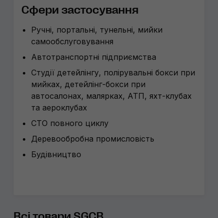
Сфери застосування
Ручні, портальні, тунельні, мийки
самообслуговування
Автотранспортні підприємства
Студії детейлінгу, полірувальні бокси при
мийках, детейлінг-бокси при
автосалонах, малярках, АТП, яхт-клубах
та аероклубах
СТО повного циклу
Деревообробна промисловість
Будівництво
Всі товари SGCB