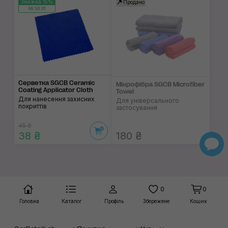
Знижка 15%
Продано
96:50:01
Cерветка SGCB Ceramic
Мікрофібра SGCB Microfiber
Coating Applicator Cloth
Towel
Для нанесення захисних
Для універсального
покриттів
застосування
45 ₴
38 ₴
180 ₴
0
0
Головна
Каталог
Профіль
Збережене
Кошик