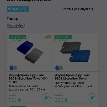
Фильтры
Спочатку
Популярні
Товар
Мікрофібри
6
4
Знижка 15%
Знижка 15%
96:50:01
96:50:01
Мікрофібровий рушник
Мікрофібровий рушник
SGCB Microfiber Towel 40 ×
SGCB Microfiber Towel
60 cm
Для універсального
Для універсального
застосування, 60 × 160 см
застосування, 40 × 60 см
155 ₴
450 ₴
130 ₴
380 ₴