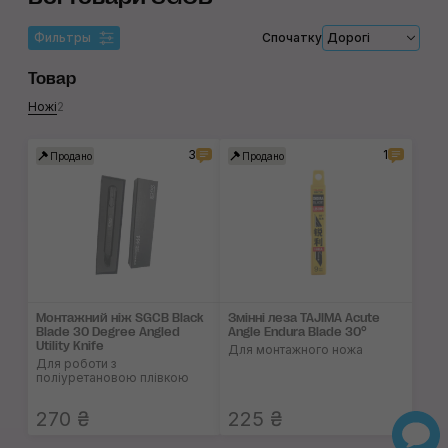
Фильтры
Спочатку
Дорогі
Товар
Ножі
2
3
1
Продано
Продано
Монтажний ніж SGCB Black
Змінні леза TAJIMA Acute
Blade 30 Degree Angled
Angle Endura Blade 30°
Utility Knife
Для монтажного ножа
Для роботи з
поліуретановою плівкою
270 ₴
225 ₴