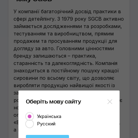
У компанії багаторічний досвід практики в
сфері детейлінгу. З 1979 року SGCB активно
займається дослідженнями та розробками,
тестуванням та виробництвом, прямим
продажем та просуванням продукції для
догляду за авто. Головними цінностями
бренду залишаються – практика,
старанність та далекоглядність. Компанія
знаходиться в постійному пошуку кращої
сировини по всьому світу, що дозволяє
виробляти продукцію найвищої якості із
застосуванням власних досліджень і
розробок. SGCB у числі перших застосовує
Оберіть мову сайту
новітні матеріали й технології та ретельно
опрацьовує всі інновації. Девіз бренду:
Українська
«Виробляємо якість, яку ви хочете купити,
Русский
а не товари, які ми хочемо продати».