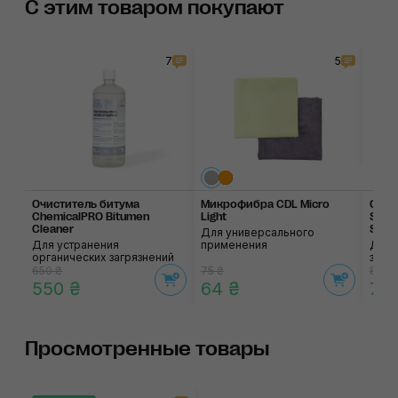
С этим товаром покупают
7
5
Очиститель битума
Микрофибра CDL Micro
Синт
ChemicalPRO Bitumen
Light
SOFT
Cleaner
Smoo
Для универсального
Для устранения
применения
Для 
органических загрязнений
загр
650 ₴
75 ₴
845 
550 ₴
64 ₴
72
Просмотренные товары