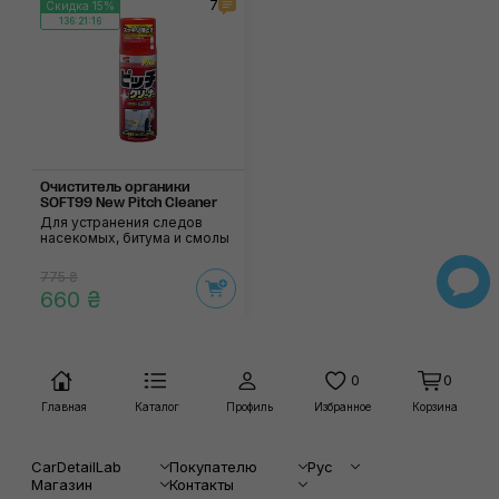
7
Скидка 15%
136:21:15
Очиститель органики
SOFT99 New Pitch Cleaner
Для устранения следов
насекомых, битума и смолы
775 ₴
660 ₴
0
0
Главная
Каталог
Профиль
Избранное
Корзина
CarDetailLab
Покупателю
Рус
Магазин
Контакты