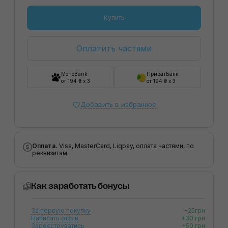
Купить
Оплатить частями
MonoBank
ПриватБанк
от 194 ₴ x 3
от 194 ₴ x 3
Добавить в избранное
Оплата.
Visa, MasterCard, Liqpay, оплата частями, по
реквизитам
Как заработать бонусы
За первую покупку
+25грн
Написать отзыв
+30 грн
Зареєструватись
+50 грн