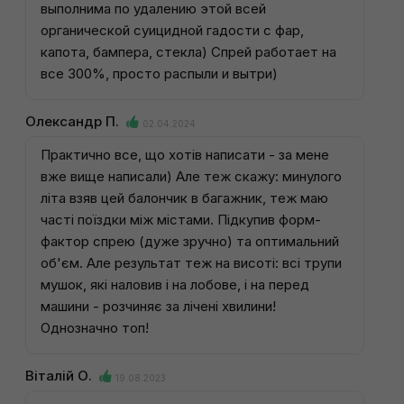
выполнима по удалению этой всей
органической суицидной гадости с фар,
капота, бампера, стекла) Спрей работает на
все 300%, просто распыли и вытри)
Олександр П.
02.04.2024
Практично все, що хотів написати - за мене
вже вище написали) Але теж скажу: минулого
літа взяв цей балончик в багажник, теж маю
часті поїздки між містами. Підкупив форм-
фактор спрею (дуже зручно) та оптимальний
об'єм. Але результат теж на висоті: всі трупи
мушок, які наловив і на лобове, і на перед
машини - розчиняє за лічені хвилини!
Однозначно топ!
Віталій О.
19.08.2023