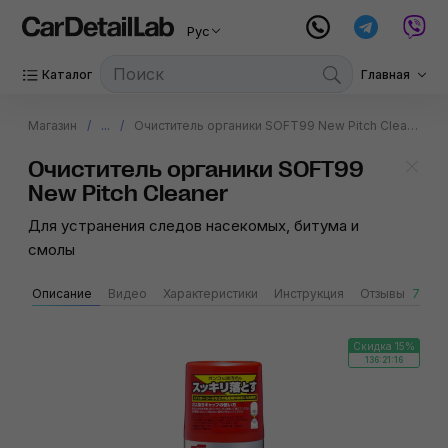
Рус
Каталог
Главная
Магазин
...
Очиститель органики SOFT99 New Pitch Cleaner
Очиститель органики SOFT99
New Pitch Cleaner
Для устранения следов насекомых, битума и
смолы
Описание
Видео
Характеристики
Инструкция
Отзывы
7
S
Скидка 15%
136:21:15