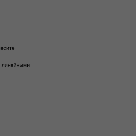
несите
в линейными