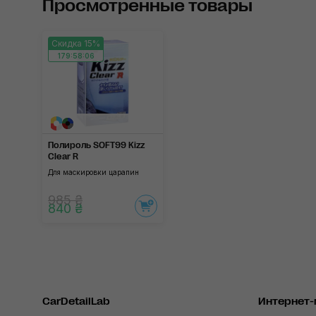
Просмотренные товары
Скидка 15%
179:58:06
Полироль SOFT99 Kizz
Clear R
Для маскировки царапин
985 ₴
840 ₴
CarDetailLab
Интернет-