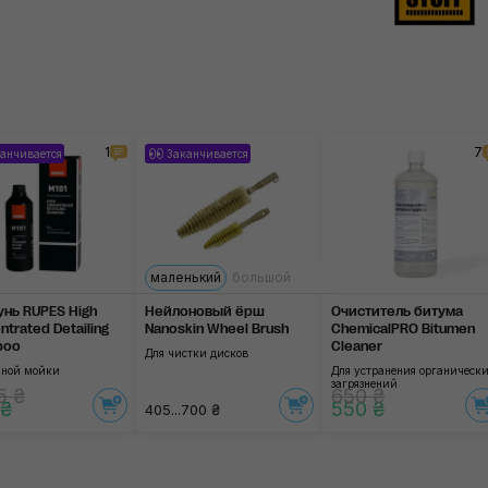
1
7
анчивается
Заканчивается
маленький
большой
нь RUPES High
Нейлоновый ёрш
Очиститель битума
trated Detailing
Nanoskin Wheel Brush
ChemicalPRO Bitumen
poo
Cleaner
Для чистки дисков
чной мойки
Для устранения органическ
загрязнений
5 ₴
650 ₴
 ₴
550 ₴
405...700 ₴