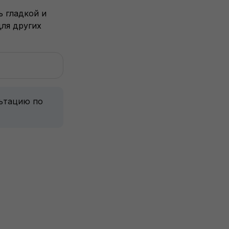
ь гладкой и
для других
льтацию по