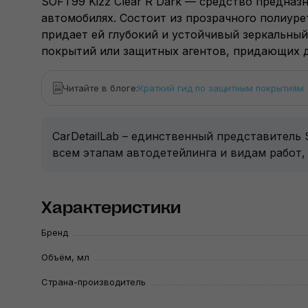
SOFT99 Kizz Clear R Dark — средство предназ
автомобилях.
Состоит из прозрачного полиурет
придает ей глубокий и устойчивый зеркальный
покрытий или защитных агентов, придающих д
Читайте в блоге:
Краткий гид по защитным покрытиям
CarDetailLab – единственный представитель
всем этапам автодетейлинга и видам работ,
Характеристики
Бренд
Объём, мл
Страна-производитель