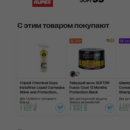
С этим товаром покупают
15
Хит!
Зак
Спрей Chemical Guys
Твёрдый воск SOFT99
Шампу
InstaWax Liquid Carnauba
Fusso Coat 12 Months
Concen
Shine and Protection
Protection Black
Sham
Spray
Для глубокого глянцевого
Для долгосрочной защиты
Для ру
блеска
тёмных автомобилей
1 250 ₴
1 690 ₴
1 06
1 100 ₴
1 440 ₴
850