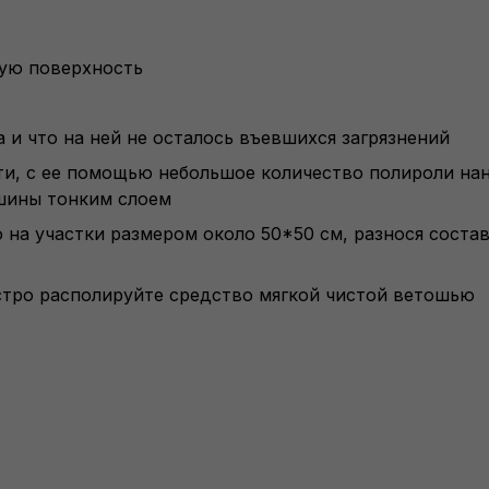
ую поверхность
а и что на ней не осталось въевшихся загрязнений
ти, с ее помощью небольшое количество полироли на
шины тонким слоем
 на участки размером около 50*50 см, разнося соста
стро располируйте средство мягкой чистой ветошью