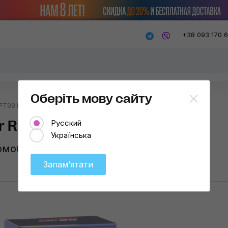
+38 093 170 
Оберіть мову сайту
T99 Kizz Clear R Dark
 R Dark
Русский
Українська
омобилей
Запамʼятати