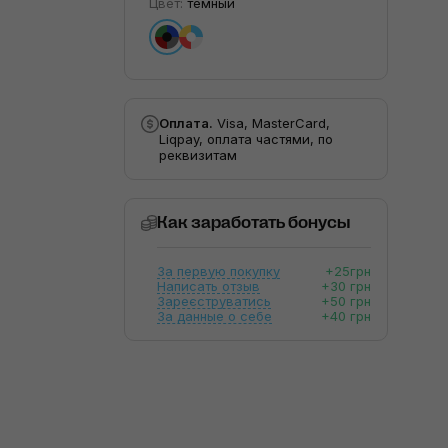
Цвет:
темный
Оплата.
Visa, MasterCard,
Liqpay, оплата частями, по
реквизитам
Как заработать бонусы
За первую покупку
+25грн
Написать отзыв
+30 грн
Зареєструватись
+50 грн
За данные о себе
+40 грн