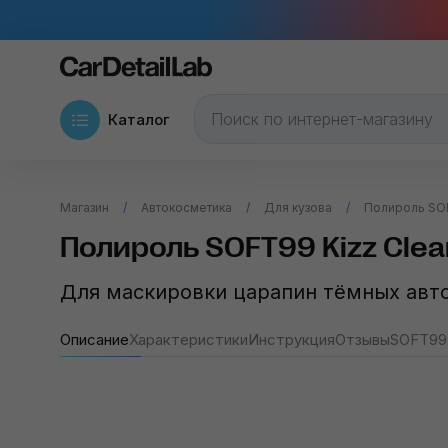
Каталог
Магазин
Автокосметика
Для кузова
Полироль SOF
Полироль SOFT99 Kizz Clear
Для маскировки царапин тёмных авт
Описание
Характеристики
Инструкция
Отзывы
SOFT99