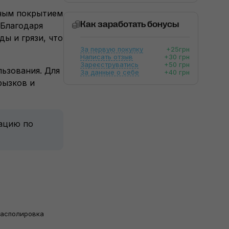
чным покрытием
Как заработать бонусы
 Благодаря
ы и грязи, что
За первую покупку
+25грн
Написать отзыв
+30 грн
Зареєструватись
+50 грн
льзования. Для
За данные о себе
+40 грн
рызков и
тацию по
Располировка