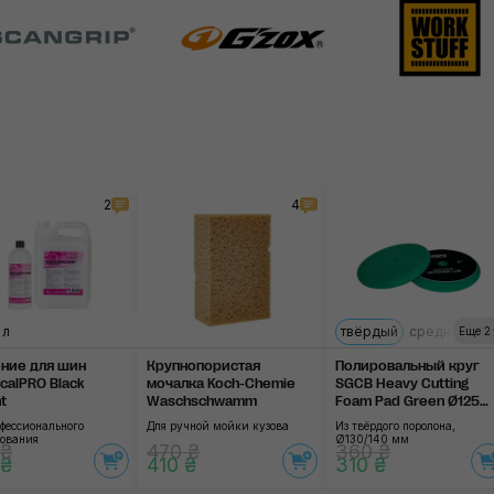
2
4
 л
твёрдый
средний
мя
Еще 2
ние для шин
Крупнопористая
Полировальный круг
calPRO Black
мочалка Koch-Chemie
SGCB Heavy Cutting
nt
Waschschwamm
Foam Pad Green Ø125
mm
фессионального
Для ручной мойки кузова
Из твёрдого поролона,
зования
Ø130/140 мм
 ₴
470 ₴
360 ₴
 ₴
410 ₴
310 ₴