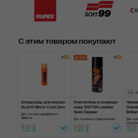
С этим товаром покупают
6
6
Хит!
1 л
5
Антидождь для зеркал
Очиститель и кондици­
Черне
GLACO Mirror Coat Zero
онер SOFT99 Leather
Chemi
Seat Cleaner
Brillia
Для ультрагидрофобного
эффекта
Для кожаных поверхностей
Для про
исполь
845 ₴
635 ₴
650
720 ₴
540 ₴
550