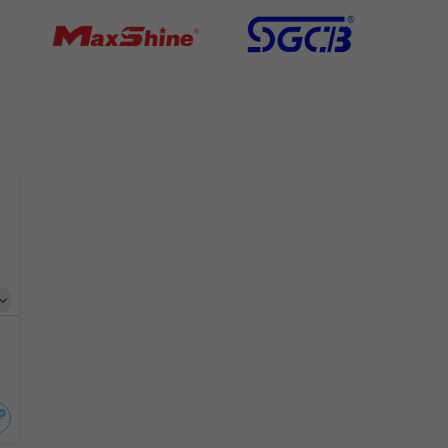
гкий
ультрамягкий