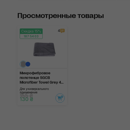
Просмотренные товары
4
Скидка 15%
187:54:03
Микрофибровое
полотенце SGCB
Microfiber Towel Grey 4...
Для универсального
применения
155 ₴
130 ₴