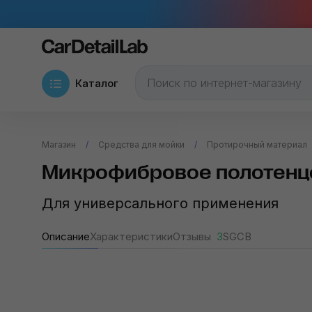
Каталог
Магазин
Средства для мойки
Протирочный материал
Микрофибровое полотенце 
Для универсального применения
Описание
Характеристики
Отзывы
3
SGCB