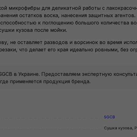
ягкой микрофибры для деликатной работы с лакокрасо
ранения остатков воска, нанесения защитных агентов.
 способностью к поглощению большого количества вод
сушки кузова после мойки.
зову, не оставляет разводов и ворсинок во время испо
езаки, что делает его края идеально ровными, без ог
 SGCB в Украине. Предоставляем экспертную консуль
 где применяется продукция бренда.
SGCB
Сушка кузова, 