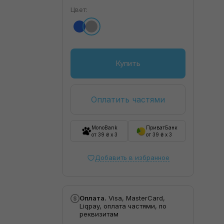
Цвет:
Купить
Оплатить частями
MonoBank
ПриватБанк
от 39 ₴ x 3
от 39 ₴ x 3
Добавить в избранное
Оплата.
Visa, MasterCard,
Liqpay, оплата частями, по
реквизитам