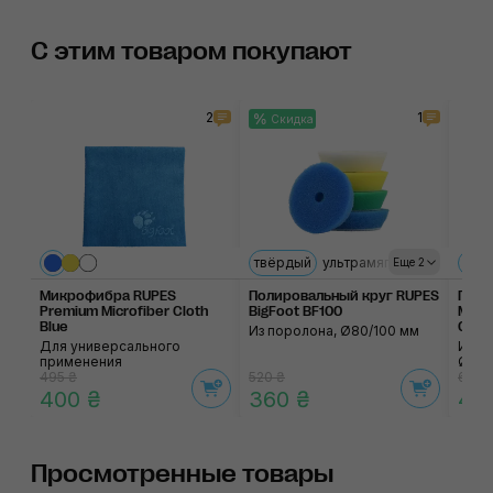
С этим товаром покупают
2
1
Скидка
твёрдый
ультрамягкий
средний
100
Еще 2
Микрофибра RUPES
Полировальный круг RUPES
Поли
Premium Microfiber Cloth
BigFoot BF100
Micro
Blue
Сoar
Из поролона, Ø80/100 мм
Для универсального
Из ж
применения
Ø80/
495 ₴
520 ₴
615 ₴
400 ₴
360 ₴
49
Просмотренные товары