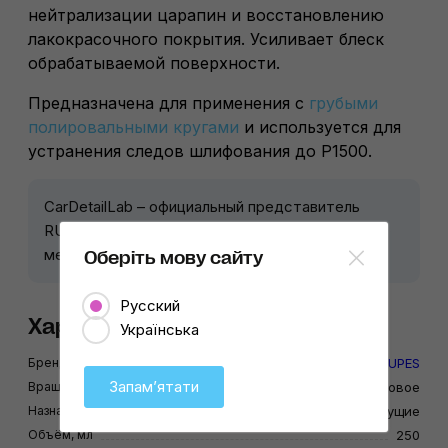
нейтрализации царапин и восстановлению
лакокрасочного покрытия. Усиливает блеск
обрабатываемой поверхности.
Предназначена для применения с
грубыми
полировальными кругами
и используется для
устранения следов шлифования до P1500.
CarDetailLab – официальный представитель
RUPES в Украине. Предоставляем гарантию 12
месяцев, и послегарантийный ремонт.
Оберіть мову сайту
Русский
Характеристики
Українська
Бренд
RUPES
Запамʼятати
Вращение
Эксцентриковое
Назначение
Режущие
Объём, мл
250