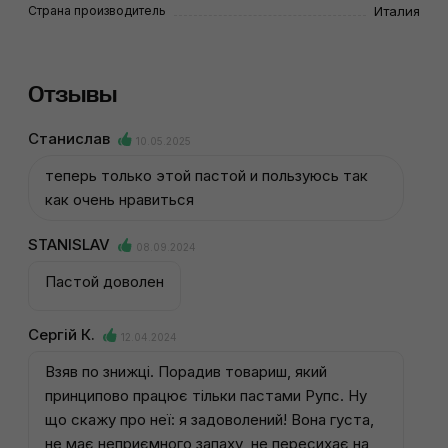
Страна производитель
Италия
Отзывы
Станислав
10.05.2025
теперь только этой пастой и пользуюсь так
как очень нравиться
STANISLAV
08.09.2024
Пастой доволен
Сергій К.
12.04.2024
Взяв по знижці. Порадив товариш, який
принципово працює тільки пастами Рупс. Ну
що скажу про неї: я задоволений! Вона густа,
не має неприємного запаху, не пересихає на