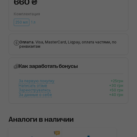
660 ₴
Комплектация
250 мл
1 л
Оплата.
Visa, MasterCard, Liqpay, оплата частями, по
реквизитам
Как заработать бонусы
За первую покупку
+25грн
Написать отзыв
+30 грн
Зареєструватись
+50 грн
За данные о себе
+40 грн
Аналоги в наличии
1