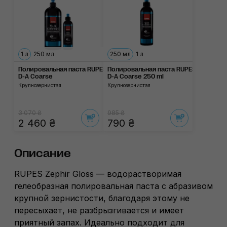
1 л
250 мл
250 мл
1 л
Полировальная паста RUPES
Полировальная паста RUPES
D-A Coarse
D-A Coarse 250 ml
Крупнозернистая
Крупнозернистая
3 070 ₴
985 ₴
2 460 ₴
790 ₴
Описание
RUPES Zephir Gloss — водорастворимая
гелеобразная полировальная паста с абразивом
крупной зернистости, благодаря этому не
пересыхает, не разбрызгивается и имеет
приятный запах. Идеально подходит для