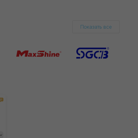
Показать все
дний
ультрамягкий