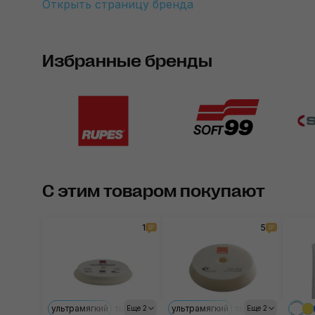
Открыть страницу бренда
Избранные бренды
С этим товаром покупают
1
5
ультрамягкий
твёрдый
средний
ультрамягкий
мягкий
твёрдый
средни
Еще 2
Еще 2