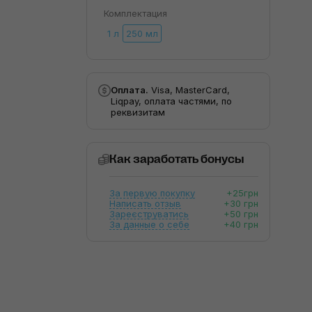
Комплектация
1 л
250 мл
Оплата.
Visa, MasterCard,
Liqpay, оплата частями, по
реквизитам
Как заработать бонусы
За первую покупку
+25грн
Написать отзыв
+30 грн
Зареєструватись
+50 грн
За данные о себе
+40 грн