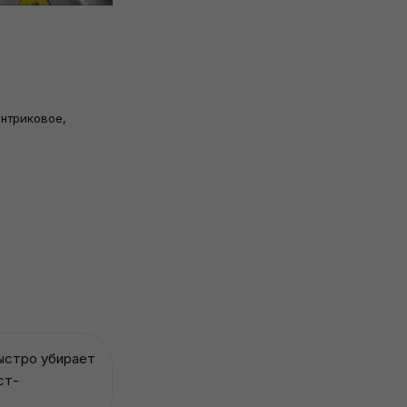
ентриковое,
Быстро убирает
ст-