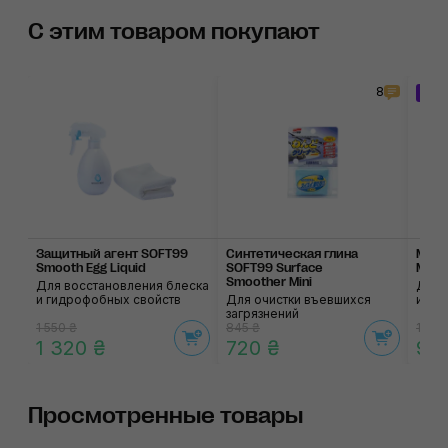
С этим товаром покупают
8
За
Защитный агент SOFT99
Синтетическая глина
Мусс
Smooth Egg Liquid
SOFT99 Surface
Mous
Smoother Mini
Для восстановления блеска
Для 
и гидрофобных свойств
Для очистки въевшихся
и ги
загрязнений
1 550 ₴
845 ₴
1 125
1 320 ₴
720 ₴
96
Просмотренные товары