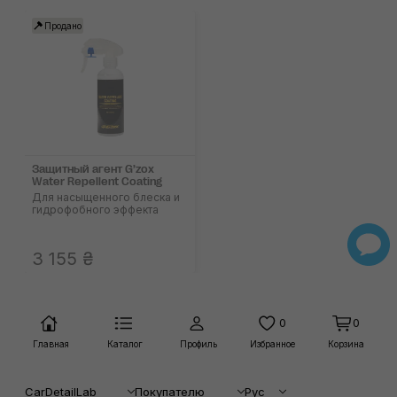
Продано
Защитный агент G’zox
Water Repellent Coating
Для насыщенного блеска и
гидрофобного эффекта
3 155 ₴
0
0
Главная
Каталог
Профиль
Избранное
Корзина
CarDetailLab
Покупателю
Рус