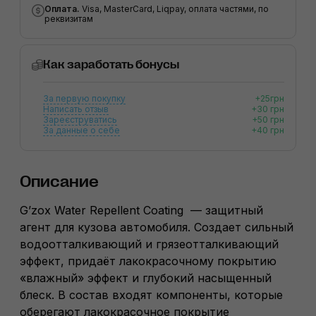
Оплата.
Visa, MasterCard, Liqpay, оплата частями, по
реквизитам
Как заработать бонусы
За первую покупку
+25грн
Написать отзыв
+30 грн
Зареєструватись
+50 грн
За данные о себе
+40 грн
Описание
G’zox Water Repellent Coating — защитный
агент для кузова автомобиля. Создает сильный
водоотталкивающий и грязеотталкивающий
эффект, придаёт лакокрасочному покрытию
«влажный» эффект и глубокий насыщенный
блеск. В состав входят компоненты, которые
оберегают лакокрасочное покрытие