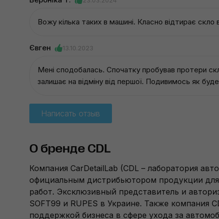
Вожу кілька таких в машині. Класно відтирає скло 
Євген
13.10.2023
Мені сподобалась. Спочатку пробував протери скло
залишає на відміну від першої. Подивимось як буде
Написать отзыв
О бренде CDL
Компания CarDetailLab (CDL – лаборатория авто
официальным дистрибьютором продукции для 
работ. Эксклюзивный представитель и автор
SOFT99 и RUPES в Украине. Также компания C
поддержкой бизнеса в сфере ухода за автомоб