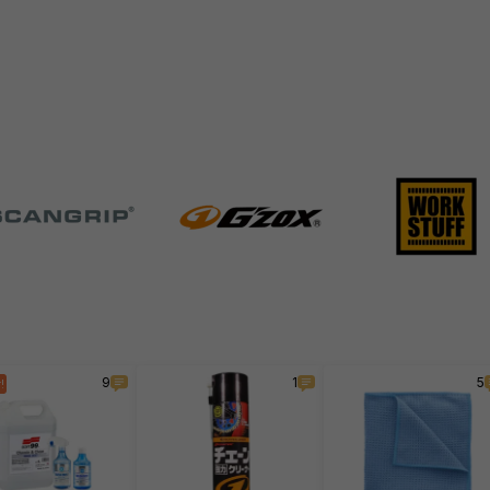
9
1
5
!