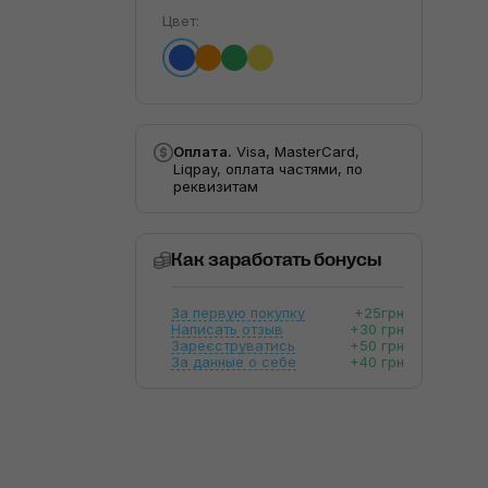
Цвет:
Оплата.
Visa, MasterCard,
Liqpay, оплата частями, по
реквизитам
Как заработать бонусы
За первую покупку
+25грн
Написать отзыв
+30 грн
Зареєструватись
+50 грн
За данные о себе
+40 грн