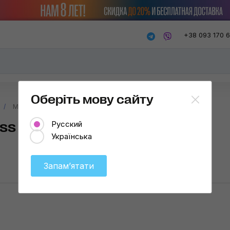
+38 093 170 
Оберіть мову сайту
Микрофибра CDL Micro Glass Blue
ss Blue
Русский
Українська
Запамʼятати