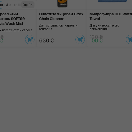
мл
4 л
refill
Еще 1
ерсальный
Очиститель цепей G'zox
Микрофибра CDL Waff
итель SOFT99
Chain Cleaner
Towel
ia Wash Mist
Для мотоциклов, картов и
Для универсального
бензопил
применения
х поверхностей салона
 ₴
120 ₴
 ₴
630 ₴
100 ₴