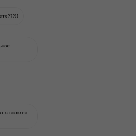
ете???))
льное
ют стекло не