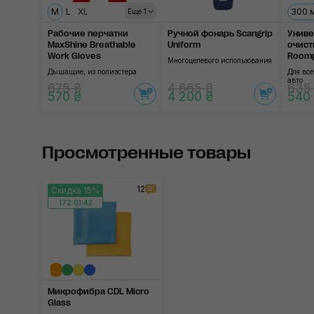
M
L
XL
300 
Еще 1
Рабочие перчатки
Ручной фонарь Scangrip
Унив
MaxShine Breathable
Uniform
очист
Work Gloves
Roomp
Многоцелевого использования
Дышащие, из полиэстера
Для все
авто
675 ₴
4 665 ₴
635
570 ₴
4 200 ₴
540
Просмотренные товары
12
Скидка 15%
172:01:41
Микрофибра CDL Micro
Glass