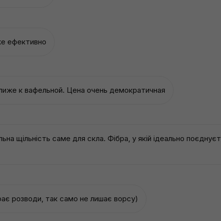
же ефективно
ближе к вафельной. Цена очень демократичная
на щільність саме для скла. Фібра, у якій ідеально поєднуєть
рає розводи, так само не лишає ворсу)