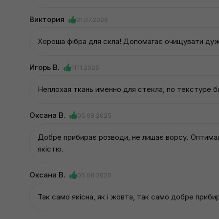
Виктория
21.07.2026
Хороша фібра для скла! Допомагає очищувати ду
Игорь В.
11.11.2025
Неплохая ткань именно для стекла, по текстуре 
Оксана В.
05.08.2025
Добре прибирає розводи, не лишає ворсу. Оптималь
якістю.
Оксана В.
05.08.2025
Так само якісна, як і жовта, так само добре приби