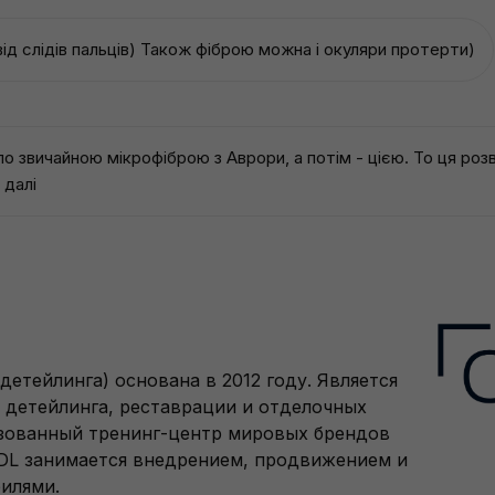
від слідів пальців) Також фіброю можна і окуляри протерти)
 звичайною мікрофіброю з Аврори, а потім - цією. То ця розво
 далі
детейлинга) основана в 2012 году. Является
детейлинга, реставрации и отделочных
изованный тренинг-центр мировых брендов
DL занимается внедрением, продвижением и
илями.