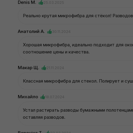
Denis M.
25.03.2025
Реально крутая микрофибра для стёкол! Разводов 
Анатолий А.
30.11.2024
Хорошая микрофибра, идеально подходит для окон
соотношение цены и качества.
Макар Щ.
21.11.2024
Классная микрофибра для стекол. Полирует и суш
Михайло
18.07.2024
Устал растирать разводы бумажными полотенцами 
оставляя разводов.
Вероніка Т.
23.03.2024